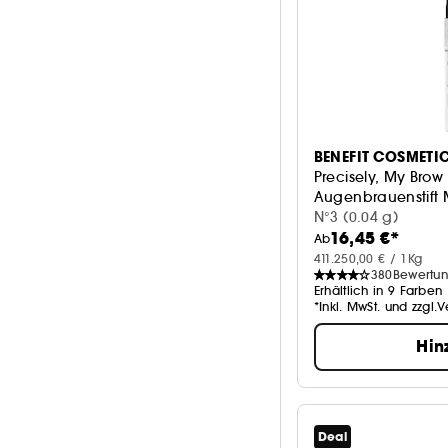
BENEFIT COSMETI
Precisely, My Brow
Augenbrauenstift 
Ultrafeiner Präzision
N°3 (0.04 g)
16,45 €*
Ab
411.250,00 € / 1Kg
380
Bewertu
Erhältlich in 9 Farben
*Inkl. MwSt. und zzgl.
Hin
Deal