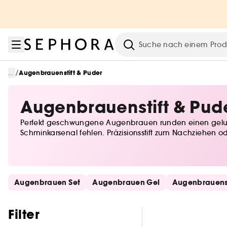
Zum Menü
Zum Hauptinhalt
Zur Fußzeile
Suche
/
...
Augenbrauenstift & Puder
Augenbrauenstift & Pud
Perfekt geschwungene Augenbrauen runden einen gelun
Schminkarsenal fehlen. Präzisionsstift zum Nachziehen od
bestimmt fündig.
Schnelllinks überspringen
Augenbrauen Set
Augenbrauen Gel
Augenbrauenst
Filter überspringen
Filter