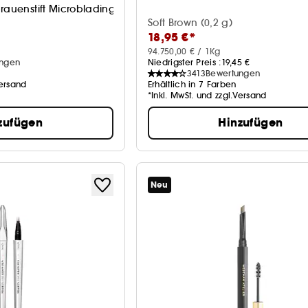
rauenstift Microblading-Effekt
Soft Brown (0,2 g)
18,95 €*
94.750,00 € / 1Kg
ungen
Niedrigster Preis :
19,45 €
3413
Bewertungen
Versand
Erhältlich in 7 Farben
*Inkl. MwSt. und zzgl.Versand
zufügen
Hinzufügen
Neu