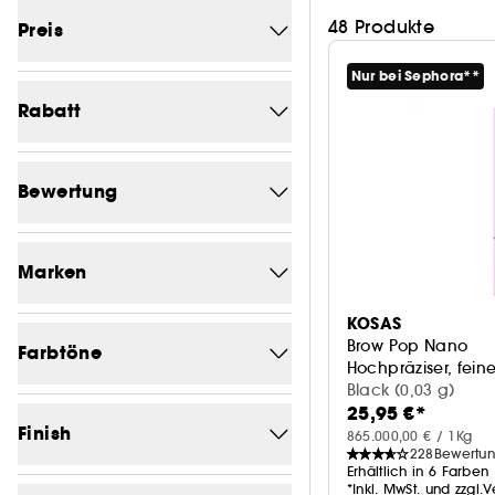
48 Produkte
Preis
Nur bei Sephora**
Von (€)
Bis (€)
Rabatt
-0
19
Bewertung
-3.5
1
1/5
43
-4.6
2
Marken
2/5
43
-5.8
1
KOSAS
Eine Marke suchen
3/5
42
Brow Pop Nano
-9.2
Farbtöne
1
Hochpräziser, fein
4/5
33
Black (0,03 g)
-9.6
1
25,95 €*
Braun
45
ANASTASIA BEVERLY HILLS
7
5/5
Finish
2
-12.5
865.000,00 € / 1Kg
1
228
Bewertu
beige
23
BENEFIT COSMETICS
6
Erhältlich in 6 Farben
-13.9
1
*Inkl. MwSt. und zzgl.