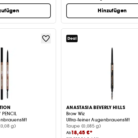
zufügen
Hinzufügen
Deal
TION
ANASTASIA BEVERLY HILLS
 PENCIL
Brow Wiz
nbrauenstift
Ultra-feiner Augenbrauenstift
0,08 g)
Taupe (0,085 g)
18,45 €*
Ab