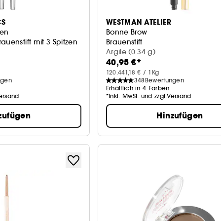
CS
WESTMAN ATELIER
Pen
Bonne Brow
auenstift mit 3 Spitzen
Brauenstift
Argile (0.34 g)
40,95 €*
120.441,18 € / 1Kg
ngen
348
Bewertungen
Erhältlich in 4 Farben
Versand
*Inkl. MwSt. und zzgl.Versand
zufügen
Hinzufügen