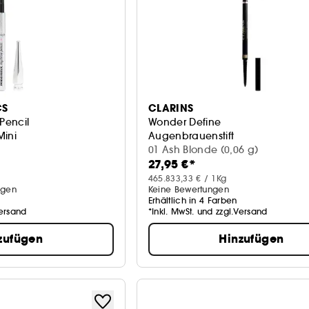
CS
CLARINS
 Pencil
Wonder Define
Mini
Augenbrauenstift
sstift
01 Ash Blonde (0,06 g)
27,95 €*
465.833,33 € / 1Kg
ngen
Keine Bewertungen
Erhältlich in 4 Farben
Versand
*Inkl. MwSt. und zzgl.Versand
zufügen
Hinzufügen