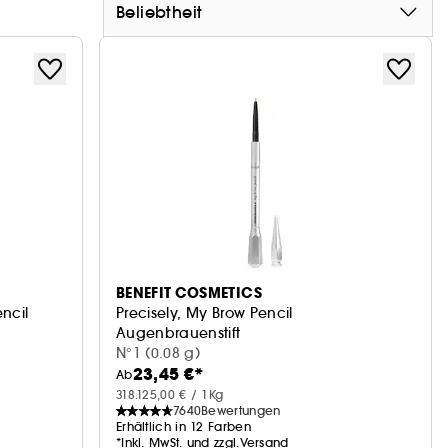
Beliebtheit
BENEFIT COSMETICS
ncil
Precisely, My Brow Pencil
Augenbrauenstift
Ultrafeiner Präzisionsstift
N°1 (0.08 g)
23,45 €*
Ab
318.125,00 € / 1Kg
7640
Bewertungen
Erhältlich in 12 Farben
*Inkl. MwSt. und zzgl.Versand