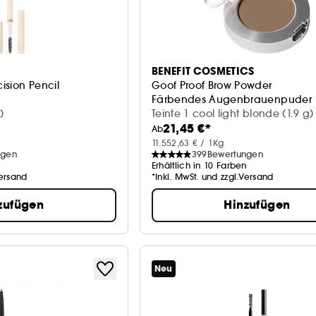
BENEFIT COSMETICS
ision Pencil
Goof Proof Brow Powder
Färbendes Augenbrauenpuder
)
Teinte 1 cool light blonde (1.9 g)
21,45 €*
Ab
11.552,63 € / 1Kg
ngen
399
Bewertungen
Erhältlich in 10 Farben
Versand
*Inkl. MwSt. und zzgl.Versand
zufügen
Hinzufügen
Neu