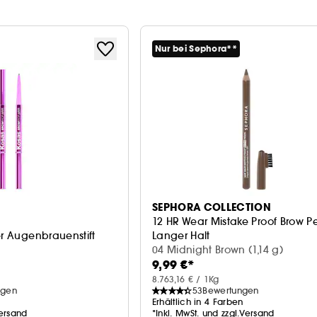
Nur bei Sephora**
SEPHORA COLLECTION
12 HR Wear Mistake Proof Brow Pe
er Augenbrauenstift
Langer Halt
04 Midnight Brown (1,14 g)
9,99 €*
8.763,16 € / 1Kg
ngen
53
Bewertungen
Erhältlich in 4 Farben
Versand
*Inkl. MwSt. und zzgl.Versand