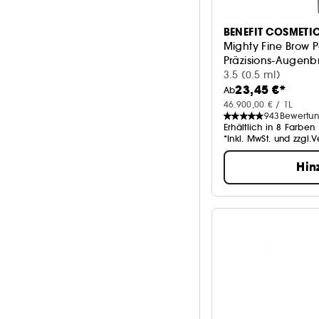
BENEFIT COSMETI
Mighty Fine Brow 
Präzisions-Augenbr
3.5 (0.5 ml)
23,45 €*
Ab
46.900,00 € / 1L
943
Bewertu
Erhältlich in 8 Farben
*Inkl. MwSt. und zzgl.
Hin