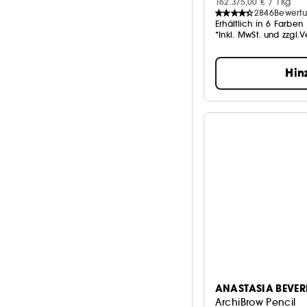
162.375,00 € / 1Kg
Mehr anzeigen
2846
Bewert
Erhältlich in 6 Farben
*Inkl. MwSt. und zzgl.
Hin
ANASTASIA BEVERL
ArchiBrow Pencil