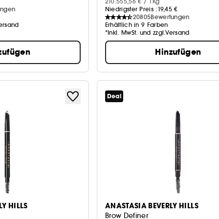
210.555,56 € / 1Kg
ungen
Niedrigster Preis :
19,45 €
20805
Bewertungen
Versand
Erhältlich in 9 Farben
*Inkl. MwSt. und zzgl.Versand
zufügen
Hinzufügen
Deal
Y HILLS
ANASTASIA BEVERLY HILLS
Brow Definer