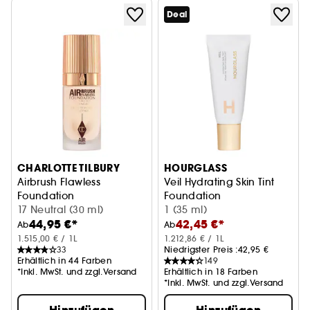
Deal
CHARLOTTE TILBURY
HOURGLASS
Airbrush Flawless
Veil Hydrating Skin Tint
Foundation
Foundation
Leichte Foundation mit hoher Deckkraft
17 Neutral (30 ml)
1 (35 ml)
44,95 €*
42,45 €*
Ab
Ab
1.515,00 € / 1L
1.212,86 € / 1L
33
Niedrigster Preis :
42,95 €
Erhältlich in 44 Farben
149
*Inkl. MwSt. und zzgl.Versand
Erhältlich in 18 Farben
*Inkl. MwSt. und zzgl.Versand