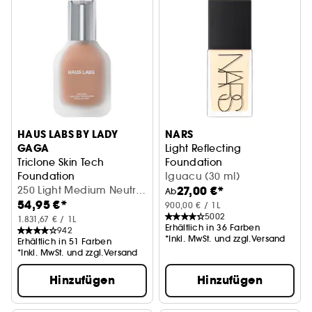
HAUS LABS BY LADY
NARS
GAGA
Light Reflecting
Triclone Skin Tech
Foundation
Foundation
Flüssige Foundation
Iguacu (30 ml)
27,00 €*
Mittlere Deckkraft mit fermentierter Arnika
250 Light Medium Neutral
Ab
54,95 €*
(30 ml)
900,00 € / 1L
5002
1.831,67 € / 1L
Erhältlich in 36 Farben
942
*Inkl. MwSt. und zzgl.Versand
Erhältlich in 51 Farben
*Inkl. MwSt. und zzgl.Versand
Hinzufügen
Hinzufügen