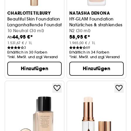
CHARLOTTE TILBURY
NATASHA DENONA
Beautiful Skin Foundation
HY-GLAM Foundation
Langanhaltende Foundation, modulierbare Deckkraft
Natürliches & strahlendes Fin
10 Neutral (30 ml)
N2 (30 ml)
44,95 €*
58,95 €*
Ab
1.531,67 € / 1L
1.965,00 € / 1L
3
69
Erhältlich in 30 Farben
Erhältlich in 34 Farben
*Inkl. MwSt. und zzgl.Versand
*Inkl. MwSt. und zzgl.Versand
Hinzufügen
Hinzufügen