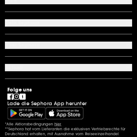
Hilfe
FAQ
Kontakt
Dein Sephora
Lieferservices
Retoure & Rückerstattung
Mein Konto
Zahlungsmethoden
Sephora Unlimited
Über Sephora
Geschenkkarte
Cookie Einstellungen
Über uns
Karriere
Aktuell
International
Stores
SEPHORA Prize
Sephora Stands
Clean at Sephora
Folge uns
Pride
Lade die Sephora App herunter
*Alle Aktionsbedingungen
hier
Zusätzlich Erwähnungen
**Sephora hat vom Lieferanten die exklusiven Vertriebsrechte für
Deutschland erhalten, mit Ausnahme vom Reiseeinzelhandel