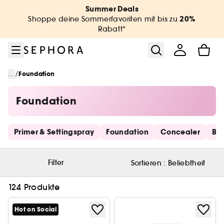
Zum Menü
Zum Hauptinhalt
Zur Fußzeile
Summer Deals
20%
Shoppe deine Sommerfavoriten mit bis zu
Rabatt*
/
...
Foundation
Foundation
Schnelllinks überspringen
Primer & Settingspray
Foundation
Concealer
Bro
Filter
Sortieren :
Beliebtheit
124 Produkte
Hot on Social