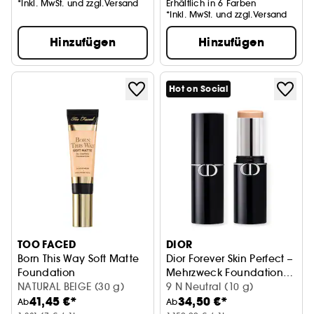
*Inkl. MwSt. und zzgl.Versand
Erhältlich in 6 Farben
*Inkl. MwSt. und zzgl.Versand
Hinzufügen
Hinzufügen
Hot on Social
TOO FACED
DIOR
Born This Way Soft Matte
Dior Forever Skin Perfect –
Foundation
Mehrzweck Foundation-
Foundation
NATURAL BEIGE (30 g)
Stick
9 N Neutral (10 g)
41,45 €*
34,50 €*
Ab
Ab