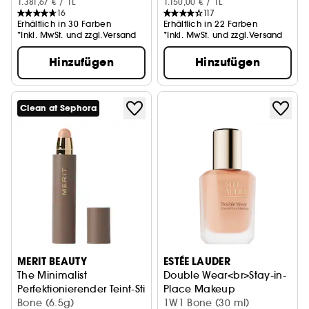
1.381,67 € / 1L
1.150,00 € / 1L
16
117
Erhältlich in 30 Farben
Erhältlich in 22 Farben
*Inkl. MwSt. und zzgl.Versand
*Inkl. MwSt. und zzgl.Versand
Hinzufügen
Hinzufügen
Clean at Sephora
MERIT BEAUTY
ESTÉE LAUDER
The Minimalist
Double Wear<br>Stay-in-
Perfektionierender Teint-Stick
Place Makeup
Bone (6.5g)
Makeup <br>
1W1 Bone (30 ml)