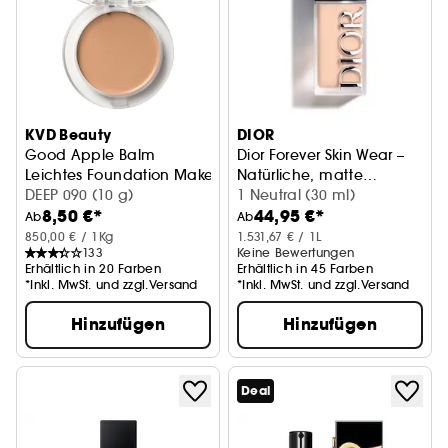
KVD Beauty
DIOR
Good Apple Balm
Dior Forever Skin Wear –
Leichtes Foundation Make-Up für normale bis trockene Hau
Natürliche, matte
DEEP 090 (10 g)
Foundation mit 24h
1 Neutral (30 ml)
8,50 €*
44,95 €*
starkem Halt
Ab
Ab
850,00 € / 1Kg
1.531,67 € / 1L
133
Keine Bewertungen
Erhältlich in 20 Farben
Erhältlich in 45 Farben
*Inkl. MwSt. und zzgl.Versand
*Inkl. MwSt. und zzgl.Versand
Hinzufügen
Hinzufügen
Deal