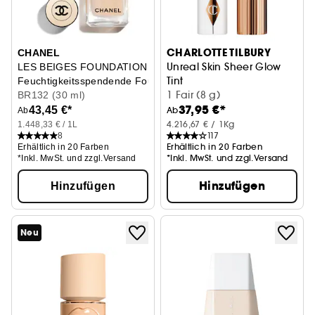
CHARLOTTE TILBURY
CHANEL
Unreal Skin Sheer Glow
LES BEIGES FOUNDATION
Tint
Feuchtigkeitsspendende Foundation mit langem Halt
Feuchtigkeitsspendender Fou
1 Fair (8 g)
BR132 (30 ml)
37,95 €*
43,45 €*
Ab
Ab
4.216,67 € / 1Kg
1.448,33 € / 1L
117
8
Erhältlich in 20 Farben
Erhältlich in 20 Farben
*Inkl. MwSt. und zzgl.Versand
*Inkl. MwSt. und zzgl.Versand
Hinzufügen
Hinzufügen
Neu