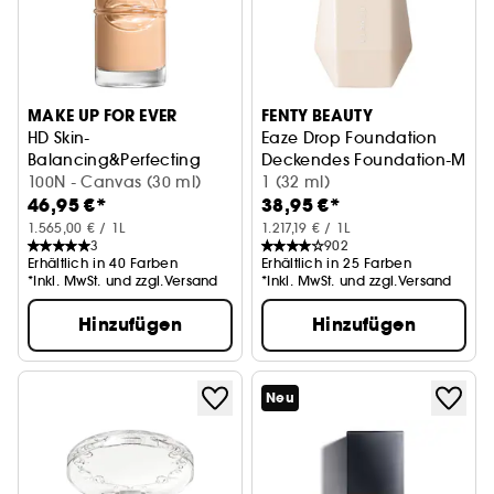
MAKE UP FOR EVER
FENTY BEAUTY
HD Skin-
Eaze Drop Foundation
Balancing&Perfecting
Deckendes Foundation-Mak
Feuchtigkeitsspendende Foundation
100N - Canvas (30 ml)
1 (32 ml)
46,95 €*
38,95 €*
1.565,00 € / 1L
1.217,19 € / 1L
3
902
Erhältlich in 40 Farben
Erhältlich in 25 Farben
*Inkl. MwSt. und zzgl.Versand
*Inkl. MwSt. und zzgl.Versand
Hinzufügen
Hinzufügen
Neu