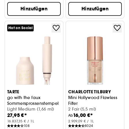
Hinzufügen
Hinzufügen
Hot on Social
TARTE
CHARLOTTE TILBURY
go with the faux
Mini Hollywood Flawless
Sommersprossenstempel
Filter
Light Medium (1,66 ml)
Foundation
2 Fair (5,5 ml)
27,95 €*
16,00 €*
Ab
16.837,35 € / 1L
2.909,09 € / 1L
108
8024