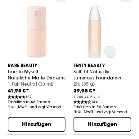
RARE BEAUTY
FENTY BEAUTY
True To Myself
Soft' Lit Naturally
Natürliche Matte Deckende Foundation
Luminous Foundation
1 Fair Neutral (30 ml)
Strahlende Foundation
210 (85 g)
41,95 €*
39,95 €*
157
1.248,44 € / 1L
Erhältlich in 48 Farben
144
*Inkl. MwSt. und zzgl.Versand
Erhältlich in 50 Farben
*Inkl. MwSt. und zzgl.Versand
Hinzufügen
Hinzufügen