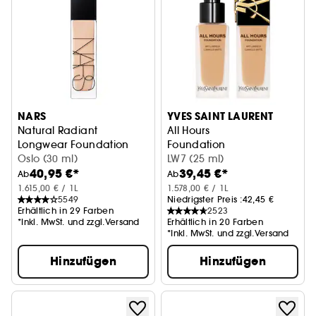
NARS
YVES SAINT LAURENT
Natural Radiant
All Hours
Longwear Foundation
Foundation
Foundation
Oslo (30 ml)
LW7 (25 ml)
40,95 €*
39,45 €*
Ab
Ab
1.615,00 € / 1L
1.578,00 € / 1L
5549
Niedrigster Preis :
42,45 €
Erhältlich in 29 Farben
2523
*Inkl. MwSt. und zzgl.Versand
Erhältlich in 20 Farben
*Inkl. MwSt. und zzgl.Versand
Hinzufügen
Hinzufügen