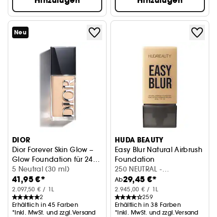
Hinzufügen
Hinzufügen
Neu
DIOR
HUDA BEAUTY
Dior Forever Skin Glow –
Easy Blur Natural Airbrush
Glow Foundation für 24h
Foundation
Halt & 48h Feuchtigkeit
5 Neutral (30 ml)
für eine Filter-Finish Base
250 NEUTRAL -
41,95 €*
29,45 €*
Cheesecake (30 ml)
Ab
2.097,50 € / 1L
2.945,00 € / 1L
2
259
Erhältlich in 45 Farben
Erhältlich in 38 Farben
*Inkl. MwSt. und zzgl.Versand
*Inkl. MwSt. und zzgl.Versand