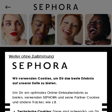
Einloggen oder Konto erstellen
Weiter ohne Zustimmung
E-Mail-Adresse
Wir verwenden Cookies, um Dir das beste Erlebnis
auf unserer Seite zu bieten.
Um Dir ein optimales Online-Einkaufserlebnis zu
bieten, verwenden SEPHORA und seine Partner Cookies
Besitzt du eine Kundenkarte?
und andere Tracker, wie z.B. :
Bitte verwende die selbe E-Mail-Adresse, die du
im Store zur Registrierung genutzt hast.
Technische Cookies:
Diese sind notwendig, um Dir