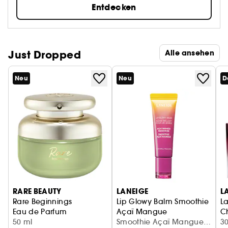
Entdecken
Just Dropped
Alle ansehen
Neu
Neu
D
RARE BEAUTY
LANEIGE
L
Rare Beginnings
Lip Glowy Balm Smoothie
La
Eau de Parfum
Açaï Mangue
C
50 ml
Feuchtigkeitsspendender Lip
Smoothie Açaï Mangue
E
3