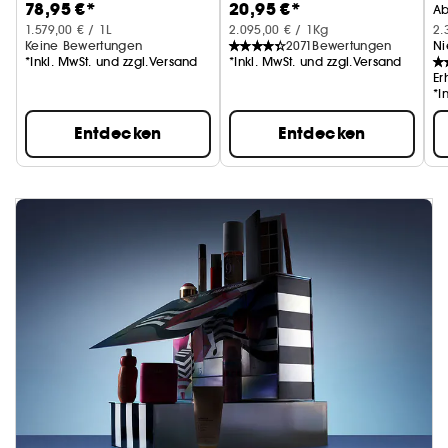
78,95 €*
20,95 €*
(10 g)
A
1.579,00 € / 1L
2.095,00 € / 1Kg
2.
Keine Bewertungen
2071
Bewertungen
Ni
*Inkl. MwSt. und zzgl.Versand
*Inkl. MwSt. und zzgl.Versand
Er
*I
Entdecken
Entdecken