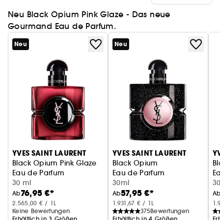
Neu Black Opium Pink Glaze - Das neue
Gourmand Eau de Parfum.
Neu
Neu
YVES SAINT LAURENT
YVES SAINT LAURENT
Y
Black Opium Pink Glaze
Black Opium
B
Eau de Parfum
Eau de Parfum
E
30 ml
30ml
3
76,95 €*
57,95 €*
Ab
Ab
A
2.565,00 € / 1L
1.931,67 € / 1L
1.
Keine Bewertungen
375
Bewertungen
Erhältlich in 3 Größen
Erhältlich in 4 Größen
Er