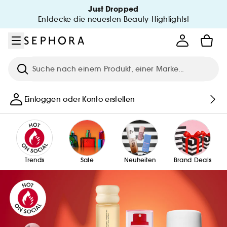
Zum Menü
Zum Hauptinhalt
Zur Fußzeile
Just Dropped
Entdecke die neuesten Beauty-Highlights!
Suche
Einloggen oder Konto erstellen
Trends
Sale
Neuheiten
Brand Deals