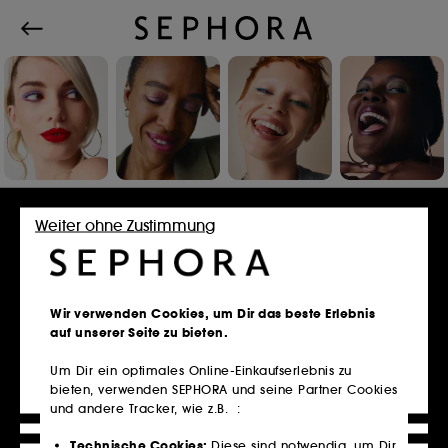
Einloggen oder Konto erstellen
Weiter ohne Zustimmung
E-Mail-Adresse
Wir verwenden Cookies, um Dir das beste Erlebnis
auf unserer Seite zu bieten.
Um Dir ein optimales Online-Einkaufserlebnis zu
bieten, verwenden SEPHORA und seine Partner Cookies
Besitzt du eine Kundenkarte?
und andere Tracker, wie z.B. :
Bitte verwende die selbe E-Mail-Adresse, die du
im Store zur Registrierung genutzt hast.
Technische Cookies:
Diese sind notwendig, um Dir