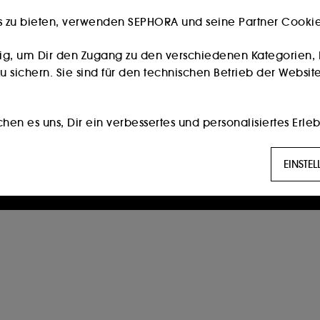
s zu bieten, verwenden SEPHORA und seine Partner Cookies
Besitzt du eine Kundenkarte?
Bitte verwende die selbe E-Mail-Adresse, die du im
ig, um Dir den Zugang zu den verschiedenen Kategorien, 
Store zur Registrierung genutzt hast.
 sichern. Sie sind für den technischen Betrieb der Website
Weiter
en es uns, Dir ein verbessertes und personalisiertes Erleb
die am besten zu Deinen Vorlieben passen, und Dir auf D
Die Eröffnung eines Sephora Kontos ist nur für Personen ab 16
EINSTE
Jahren möglich.
g:
Diese Cookies werden verwendet, um Ihnen Inhalte anzuz
erter Werbung, unter anderem auf Websites Dritter und au
 Seiten, Ihres Browserverlaufs und Ihrer bisherigen Intera
öglichen es uns, Statistiken über die Anzahl der Besucher
n.
ert die Hinterlegung und das Auslesen dieser Tracker Dei