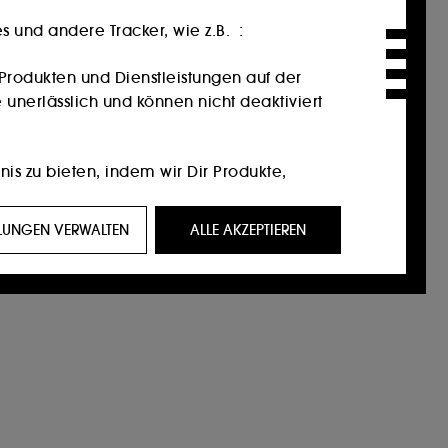
 und andere Tracker, wie z.B. :
Produkten und Dienstleistungen auf der
 unerlässlich und können nicht deaktiviert
nis zu bieten, indem wir Dir Produkte,
ein Profil zugeschnittene Werbeangebote
LLUNGEN VERWALTEN
ALLE AKZEPTIEREN
eigen, die für Sie von Interesse sein
f Social-Media-Plattformen. Dies geschieht
ktionen.
 unserer Website und ihre Surfgewohnheiten
n Einverständnis. Du kannst Deine Auswahl