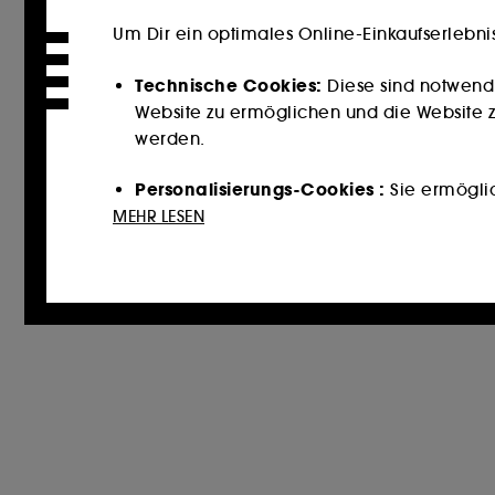
Um Dir ein optimales Online-Einkaufserlebni
Technische Cookies:
Diese sind notwend
Website zu ermöglichen und die Website zu
werden.
Personalisierungs-Cookies :
Sie ermöglich
Dienstleistungen und Inhalte empfehlen, 
MEHR LESEN
unterbreiten.
Cookies für soziale Medien und Werbun
könnten, und zwar in Form von personalisi
auf der Grundlage der von Ihnen besuchten
Cookies zur Publikumsmessung :
Sie erm
zu erstellen, um ihre Leistung zu verbesser
Mit Ausnahme der technischen Cookies erford