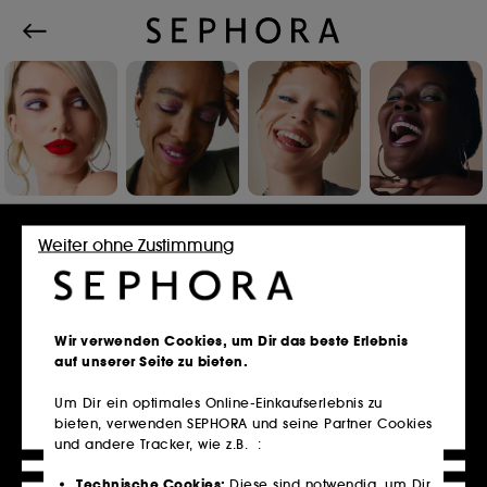
Einloggen oder Konto erstellen
Weiter ohne Zustimmung
E-Mail-Adresse
Wir verwenden Cookies, um Dir das beste Erlebnis
auf unserer Seite zu bieten.
Um Dir ein optimales Online-Einkaufserlebnis zu
bieten, verwenden SEPHORA und seine Partner Cookies
Besitzt du eine Kundenkarte?
und andere Tracker, wie z.B. :
Bitte verwende die selbe E-Mail-Adresse, die du
im Store zur Registrierung genutzt hast.
Technische Cookies:
Diese sind notwendig, um Dir