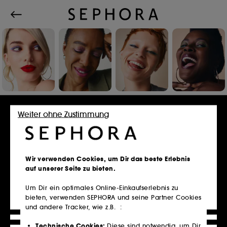
Einloggen oder Konto erstellen
Weiter ohne Zustimmung
E-Mail-Adresse
Wir verwenden Cookies, um Dir das beste Erlebnis
auf unserer Seite zu bieten.
Um Dir ein optimales Online-Einkaufserlebnis zu
bieten, verwenden SEPHORA und seine Partner Cookies
Besitzt du eine Kundenkarte?
und andere Tracker, wie z.B. :
Bitte verwende die selbe E-Mail-Adresse, die du
im Store zur Registrierung genutzt hast.
Technische Cookies:
Diese sind notwendig, um Dir