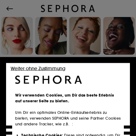
Einloggen oder Konto erstellen
Weiter ohne Zustimmung
E-Mail-Adresse
Wir verwenden Cookies, um Dir das beste Erlebnis
auf unserer Seite zu bieten.
Um Dir ein optimales Online-Einkaufserlebnis zu
bieten, verwenden SEPHORA und seine Partner Cookies
Besitzt du eine Kundenkarte?
und andere Tracker, wie z.B. :
Bitte verwende die selbe E-Mail-Adresse, die du
im Store zur Registrierung genutzt hast.
Technische Cookies:
Diese sind notwendig, um Dir