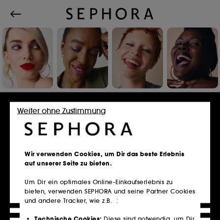
Einloggen oder Konto erstellen
Weiter ohne Zustimmung
E-Mail-Adresse
Wir verwenden Cookies, um Dir das beste Erlebnis
auf unserer Seite zu bieten.
Um Dir ein optimales Online-Einkaufserlebnis zu
bieten, verwenden SEPHORA und seine Partner Cookies
Besitzt du eine Kundenkarte?
und andere Tracker, wie z.B. :
Bitte verwende die selbe E-Mail-Adresse, die du
im Store zur Registrierung genutzt hast.
Technische Cookies:
Diese sind notwendig, um Dir