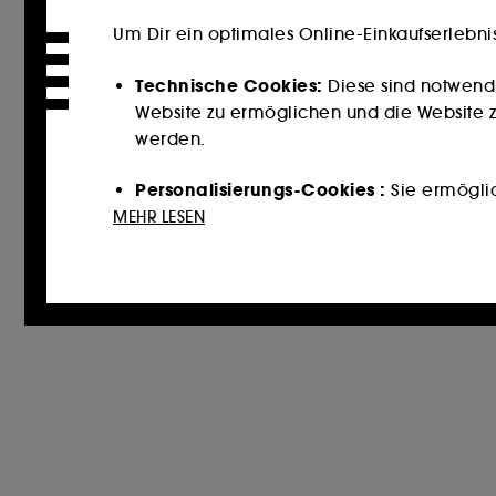
Um Dir ein optimales Online-Einkaufserlebni
Technische Cookies:
Diese sind notwend
Website zu ermöglichen und die Website zu
werden.
Personalisierungs-Cookies :
Sie ermöglich
Dienstleistungen und Inhalte empfehlen, 
MEHR LESEN
unterbreiten.
Cookies für soziale Medien und Werbun
könnten, und zwar in Form von personalisi
auf der Grundlage der von Ihnen besuchten
Cookies zur Publikumsmessung :
Sie erm
zu erstellen, um ihre Leistung zu verbesser
Mit Ausnahme der technischen Cookies erford