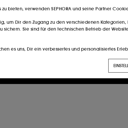
s zu bieten, verwenden SEPHORA und seine Partner Cookies
Besitzt du eine Kundenkarte?
Bitte verwende die selbe E-Mail-Adresse, die du im
ig, um Dir den Zugang zu den verschiedenen Kategorien, 
Store zur Registrierung genutzt hast.
 sichern. Sie sind für den technischen Betrieb der Website
Weiter
en es uns, Dir ein verbessertes und personalisiertes Erleb
die am besten zu Deinen Vorlieben passen, und Dir auf D
Die Eröffnung eines Sephora Kontos ist nur für Personen ab 16
EINSTE
Jahren möglich.
g:
Diese Cookies werden verwendet, um Ihnen Inhalte anzuz
erter Werbung, unter anderem auf Websites Dritter und au
 Seiten, Ihres Browserverlaufs und Ihrer bisherigen Intera
öglichen es uns, Statistiken über die Anzahl der Besucher
n.
ert die Hinterlegung und das Auslesen dieser Tracker Dei