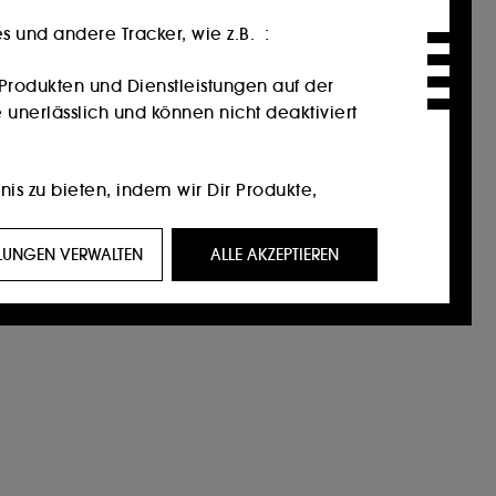
 und andere Tracker, wie z.B. :
Produkten und Dienstleistungen auf der
 unerlässlich und können nicht deaktiviert
nis zu bieten, indem wir Dir Produkte,
ein Profil zugeschnittene Werbeangebote
LLUNGEN VERWALTEN
ALLE AKZEPTIEREN
eigen, die für Sie von Interesse sein
f Social-Media-Plattformen. Dies geschieht
ktionen.
 unserer Website und ihre Surfgewohnheiten
n Einverständnis. Du kannst Deine Auswahl