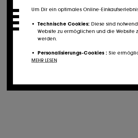
Um Dir ein optimales Online-Einkaufserlebni
Technische Cookies:
Diese sind notwend
Website zu ermöglichen und die Website zu
werden.
Personalisierungs-Cookies :
Sie ermöglich
Dienstleistungen und Inhalte empfehlen, 
MEHR LESEN
unterbreiten.
Cookies für soziale Medien und Werbun
könnten, und zwar in Form von personalisi
auf der Grundlage der von Ihnen besuchten
Cookies zur Publikumsmessung :
Sie erm
zu erstellen, um ihre Leistung zu verbesser
Mit Ausnahme der technischen Cookies erford