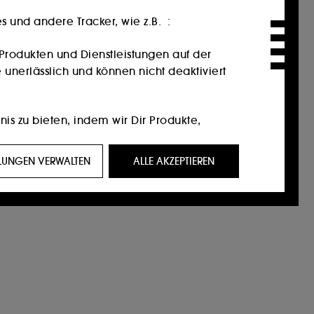
 und andere Tracker, wie z.B. :
Produkten und Dienstleistungen auf der
 unerlässlich und können nicht deaktiviert
nis zu bieten, indem wir Dir Produkte,
ein Profil zugeschnittene Werbeangebote
LLUNGEN VERWALTEN
ALLE AKZEPTIEREN
eigen, die für Sie von Interesse sein
f Social-Media-Plattformen. Dies geschieht
ktionen.
 unserer Website und ihre Surfgewohnheiten
n Einverständnis. Du kannst Deine Auswahl