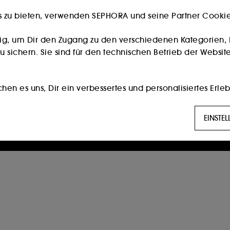
s zu bieten, verwenden SEPHORA und seine Partner Cookies
Besitzt du eine Kundenkarte?
Bitte verwende die selbe E-Mail-Adresse, die du im
ig, um Dir den Zugang zu den verschiedenen Kategorien, 
Store zur Registrierung genutzt hast.
 sichern. Sie sind für den technischen Betrieb der Website
Weiter
en es uns, Dir ein verbessertes und personalisiertes Erleb
die am besten zu Deinen Vorlieben passen, und Dir auf D
Die Eröffnung eines Sephora Kontos ist nur für Personen ab 16
EINSTE
Jahren möglich.
g:
Diese Cookies werden verwendet, um Ihnen Inhalte anzuz
erter Werbung, unter anderem auf Websites Dritter und au
 Seiten, Ihres Browserverlaufs und Ihrer bisherigen Intera
öglichen es uns, Statistiken über die Anzahl der Besucher
n.
ert die Hinterlegung und das Auslesen dieser Tracker Dei