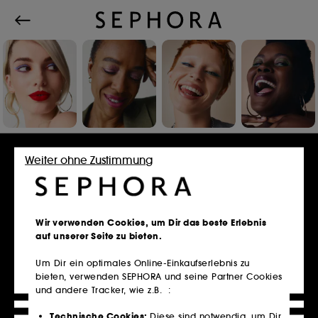
Einloggen oder Konto erstellen
Weiter ohne Zustimmung
E-Mail-Adresse
Wir verwenden Cookies, um Dir das beste Erlebnis
auf unserer Seite zu bieten.
Um Dir ein optimales Online-Einkaufserlebnis zu
bieten, verwenden SEPHORA und seine Partner Cookies
Besitzt du eine Kundenkarte?
und andere Tracker, wie z.B. :
Bitte verwende die selbe E-Mail-Adresse, die du
im Store zur Registrierung genutzt hast.
Technische Cookies:
Diese sind notwendig, um Dir