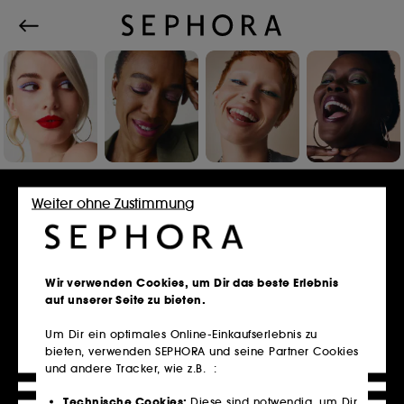
Einloggen oder Konto erstellen
Weiter ohne Zustimmung
E-Mail-Adresse
Wir verwenden Cookies, um Dir das beste Erlebnis
auf unserer Seite zu bieten.
Um Dir ein optimales Online-Einkaufserlebnis zu
bieten, verwenden SEPHORA und seine Partner Cookies
Besitzt du eine Kundenkarte?
und andere Tracker, wie z.B. :
Bitte verwende die selbe E-Mail-Adresse, die du
im Store zur Registrierung genutzt hast.
Technische Cookies:
Diese sind notwendig, um Dir