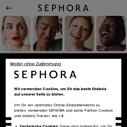
Einloggen oder Konto erstellen
Weiter ohne Zustimmung
E-Mail-Adresse
Wir verwenden Cookies, um Dir das beste Erlebnis
auf unserer Seite zu bieten.
Um Dir ein optimales Online-Einkaufserlebnis zu
bieten, verwenden SEPHORA und seine Partner Cookies
Besitzt du eine Kundenkarte?
und andere Tracker, wie z.B. :
Bitte verwende die selbe E-Mail-Adresse, die du
im Store zur Registrierung genutzt hast.
Technische Cookies:
Diese sind notwendig, um Dir