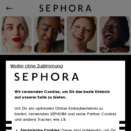
Einloggen oder Konto erstellen
Weiter ohne Zustimmung
E-Mail-Adresse
Wir verwenden Cookies, um Dir das beste Erlebnis
auf unserer Seite zu bieten.
Um Dir ein optimales Online-Einkaufserlebnis zu
bieten, verwenden SEPHORA und seine Partner Cookies
Besitzt du eine Kundenkarte?
und andere Tracker, wie z.B. :
Bitte verwende die selbe E-Mail-Adresse, die du
im Store zur Registrierung genutzt hast.
Technische Cookies:
Diese sind notwendig, um Dir