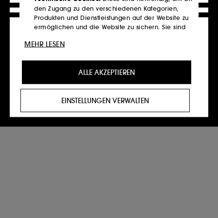
den Zugang zu den verschiedenen Kategorien,
Produkten und Dienstleistungen auf der Website zu
Weiter
ermöglichen und die Website zu sichern. Sie sind
für den technischen Betrieb der Website
MEHR LESEN
unerlässlich und können nicht deaktiviert werden.
Die Eröffnung eines Sephora Kontos ist nur für Personen
Personalisierungs-Cookies :
Sie ermöglichen es
ab 16 Jahren möglich.
ALLE AKZEPTIEREN
uns, Dir ein verbessertes und personalisiertes
Erlebnis zu bieten, indem wir Dir Produkte,
Dienstleistungen und Inhalte empfehlen, die am
EINSTELLUNGEN VERWALTEN
besten zu Deinen Vorlieben passen, und Dir auf
Dein Profil zugeschnittene Werbeangebote
unterbreiten.
Cookies für soziale Medien und Werbung:
Diese
Cookies werden verwendet, um Ihnen Inhalte
anzuzeigen, die für Sie von Interesse sein könnten,
und zwar in Form von personalisierter Werbung,
unter anderem auf Websites Dritter und auf Social-
Media-Plattformen. Dies geschieht auf der
Grundlage der von Ihnen besuchten Seiten, Ihres
Browserverlaufs und Ihrer bisherigen Interaktionen.