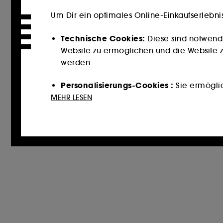
Um Dir ein optimales Online-Einkaufserlebni
Technische Cookies:
Diese sind notwend
Website zu ermöglichen und die Website zu
werden.
Personalisierungs-Cookies :
Sie ermöglich
Dienstleistungen und Inhalte empfehlen, 
MEHR LESEN
unterbreiten.
Cookies für soziale Medien und Werbun
könnten, und zwar in Form von personalisi
auf der Grundlage der von Ihnen besuchten
Cookies zur Publikumsmessung :
Sie erm
zu erstellen, um ihre Leistung zu verbesser
Mit Ausnahme der technischen Cookies erford