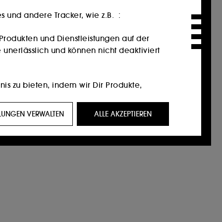
 und andere Tracker, wie z.B. :
Produkten und Dienstleistungen auf der
 unerlässlich und können nicht deaktiviert
nis zu bieten, indem wir Dir Produkte,
ein Profil zugeschnittene Werbeangebote
LLUNGEN VERWALTEN
ALLE AKZEPTIEREN
eigen, die für Sie von Interesse sein
f Social-Media-Plattformen. Dies geschieht
ktionen.
 unserer Website und ihre Surfgewohnheiten
n Einverständnis. Du kannst Deine Auswahl