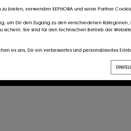
s zu bieten, verwenden SEPHORA und seine Partner Cookies
Besitzt du eine Kundenkarte?
Bitte verwende die selbe E-Mail-Adresse, die du im
ig, um Dir den Zugang zu den verschiedenen Kategorien, 
Store zur Registrierung genutzt hast.
 sichern. Sie sind für den technischen Betrieb der Website
Weiter
en es uns, Dir ein verbessertes und personalisiertes Erleb
die am besten zu Deinen Vorlieben passen, und Dir auf D
Die Eröffnung eines Sephora Kontos ist nur für Personen ab 16
EINSTE
Jahren möglich.
g:
Diese Cookies werden verwendet, um Ihnen Inhalte anzuz
erter Werbung, unter anderem auf Websites Dritter und au
 Seiten, Ihres Browserverlaufs und Ihrer bisherigen Intera
öglichen es uns, Statistiken über die Anzahl der Besucher
n.
ert die Hinterlegung und das Auslesen dieser Tracker Dei