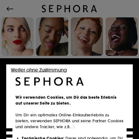
Einloggen oder Konto erstellen
Weiter ohne Zustimmung
E-Mail-Adresse
Wir verwenden Cookies, um Dir das beste Erlebnis
auf unserer Seite zu bieten.
Um Dir ein optimales Online-Einkaufserlebnis zu
bieten, verwenden SEPHORA und seine Partner Cookies
Besitzt du eine Kundenkarte?
und andere Tracker, wie z.B. :
Bitte verwende die selbe E-Mail-Adresse, die du
im Store zur Registrierung genutzt hast.
Technische Cookies:
Diese sind notwendig, um Dir