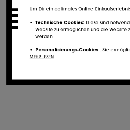
Um Dir ein optimales Online-Einkaufserlebni
Technische Cookies:
Diese sind notwend
Website zu ermöglichen und die Website zu
werden.
Personalisierungs-Cookies :
Sie ermöglich
Dienstleistungen und Inhalte empfehlen, 
MEHR LESEN
unterbreiten.
Cookies für soziale Medien und Werbun
könnten, und zwar in Form von personalisi
auf der Grundlage der von Ihnen besuchten
Cookies zur Publikumsmessung :
Sie erm
zu erstellen, um ihre Leistung zu verbesser
Mit Ausnahme der technischen Cookies erford