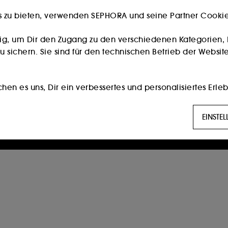
s zu bieten, verwenden SEPHORA und seine Partner Cookies
Besitzt du eine Kundenkarte?
Bitte verwende die selbe E-Mail-Adresse, die du im
ig, um Dir den Zugang zu den verschiedenen Kategorien, 
Store zur Registrierung genutzt hast.
 sichern. Sie sind für den technischen Betrieb der Website
Weiter
en es uns, Dir ein verbessertes und personalisiertes Erleb
die am besten zu Deinen Vorlieben passen, und Dir auf D
Die Eröffnung eines Sephora Kontos ist nur für Personen ab 16
EINSTE
Jahren möglich.
g:
Diese Cookies werden verwendet, um Ihnen Inhalte anzuz
erter Werbung, unter anderem auf Websites Dritter und au
 Seiten, Ihres Browserverlaufs und Ihrer bisherigen Intera
öglichen es uns, Statistiken über die Anzahl der Besucher
n.
ert die Hinterlegung und das Auslesen dieser Tracker Dei