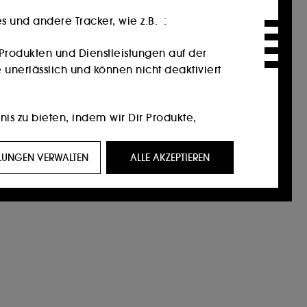
 und andere Tracker, wie z.B. :
Produkten und Dienstleistungen auf der
 unerlässlich und können nicht deaktiviert
nis zu bieten, indem wir Dir Produkte,
ein Profil zugeschnittene Werbeangebote
LLUNGEN VERWALTEN
ALLE AKZEPTIEREN
eigen, die für Sie von Interesse sein
f Social-Media-Plattformen. Dies geschieht
ktionen.
 unserer Website und ihre Surfgewohnheiten
n Einverständnis. Du kannst Deine Auswahl