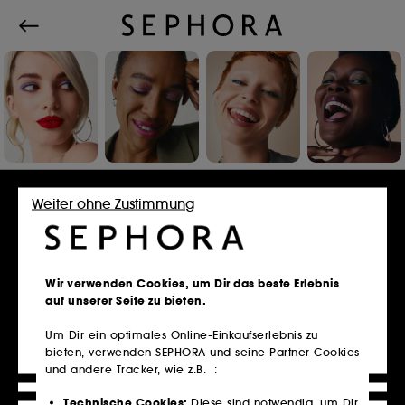
Einloggen oder Konto erstellen
Weiter ohne Zustimmung
E-Mail-Adresse
Wir verwenden Cookies, um Dir das beste Erlebnis
auf unserer Seite zu bieten.
Um Dir ein optimales Online-Einkaufserlebnis zu
bieten, verwenden SEPHORA und seine Partner Cookies
Besitzt du eine Kundenkarte?
und andere Tracker, wie z.B. :
Bitte verwende die selbe E-Mail-Adresse, die du
im Store zur Registrierung genutzt hast.
Technische Cookies:
Diese sind notwendig, um Dir