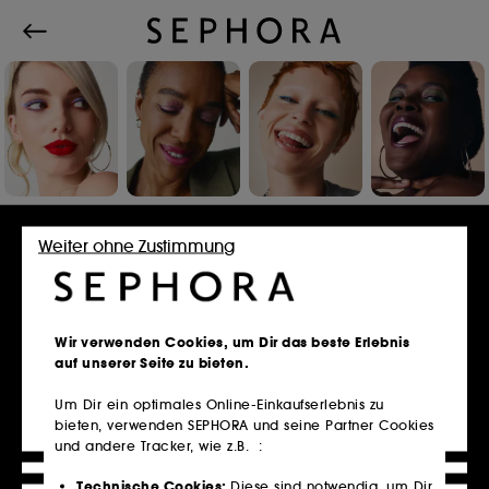
Einloggen oder Konto erstellen
Weiter ohne Zustimmung
E-Mail-Adresse
Wir verwenden Cookies, um Dir das beste Erlebnis
auf unserer Seite zu bieten.
Um Dir ein optimales Online-Einkaufserlebnis zu
bieten, verwenden SEPHORA und seine Partner Cookies
Besitzt du eine Kundenkarte?
und andere Tracker, wie z.B. :
Bitte verwende die selbe E-Mail-Adresse, die du
im Store zur Registrierung genutzt hast.
Technische Cookies:
Diese sind notwendig, um Dir