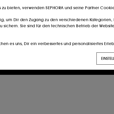
s zu bieten, verwenden SEPHORA und seine Partner Cookies
Besitzt du eine Kundenkarte?
Bitte verwende die selbe E-Mail-Adresse, die du im
ig, um Dir den Zugang zu den verschiedenen Kategorien, 
Store zur Registrierung genutzt hast.
 sichern. Sie sind für den technischen Betrieb der Website
Weiter
en es uns, Dir ein verbessertes und personalisiertes Erleb
die am besten zu Deinen Vorlieben passen, und Dir auf D
Die Eröffnung eines Sephora Kontos ist nur für Personen ab 16
EINSTE
Jahren möglich.
g:
Diese Cookies werden verwendet, um Ihnen Inhalte anzuz
erter Werbung, unter anderem auf Websites Dritter und au
 Seiten, Ihres Browserverlaufs und Ihrer bisherigen Intera
öglichen es uns, Statistiken über die Anzahl der Besucher
n.
ert die Hinterlegung und das Auslesen dieser Tracker Dei