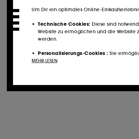
Um Dir ein optimales Online-Einkaufserlebni
Technische Cookies:
Diese sind notwend
Website zu ermöglichen und die Website zu
werden.
Personalisierungs-Cookies :
Sie ermöglich
Dienstleistungen und Inhalte empfehlen, 
MEHR LESEN
unterbreiten.
Cookies für soziale Medien und Werbun
könnten, und zwar in Form von personalisi
auf der Grundlage der von Ihnen besuchten
Cookies zur Publikumsmessung :
Sie erm
zu erstellen, um ihre Leistung zu verbesser
Mit Ausnahme der technischen Cookies erford