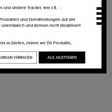
 und andere Tracker, wie z.B. :
Produkten und Dienstleistungen auf der
 unerlässlich und können nicht deaktiviert
nis zu bieten, indem wir Dir Produkte,
ein Profil zugeschnittene Werbeangebote
LLUNGEN VERWALTEN
ALLE AKZEPTIEREN
eigen, die für Sie von Interesse sein
f Social-Media-Plattformen. Dies geschieht
ktionen.
 unserer Website und ihre Surfgewohnheiten
n Einverständnis. Du kannst Deine Auswahl