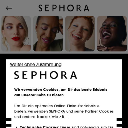
Einloggen oder Konto erstellen
Weiter ohne Zustimmung
E-Mail-Adresse
Wir verwenden Cookies, um Dir das beste Erlebnis
auf unserer Seite zu bieten.
Um Dir ein optimales Online-Einkaufserlebnis zu
bieten, verwenden SEPHORA und seine Partner Cookies
Besitzt du eine Kundenkarte?
und andere Tracker, wie z.B. :
Bitte verwende die selbe E-Mail-Adresse, die du
im Store zur Registrierung genutzt hast.
Technische Cookies:
Diese sind notwendig, um Dir