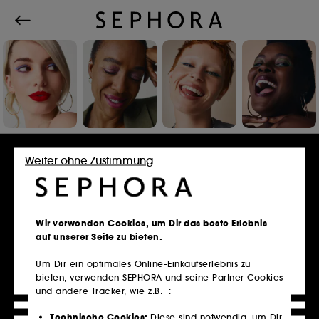
Einloggen oder Konto erstellen
Weiter ohne Zustimmung
E-Mail-Adresse
Wir verwenden Cookies, um Dir das beste Erlebnis
auf unserer Seite zu bieten.
Um Dir ein optimales Online-Einkaufserlebnis zu
bieten, verwenden SEPHORA und seine Partner Cookies
Besitzt du eine Kundenkarte?
und andere Tracker, wie z.B. :
Bitte verwende die selbe E-Mail-Adresse, die du
im Store zur Registrierung genutzt hast.
Technische Cookies:
Diese sind notwendig, um Dir