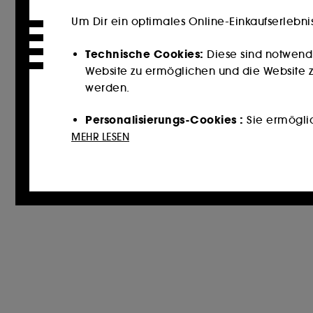
Um Dir ein optimales Online-Einkaufserlebni
Technische Cookies:
Diese sind notwend
Website zu ermöglichen und die Website zu
werden.
Personalisierungs-Cookies :
Sie ermöglich
Dienstleistungen und Inhalte empfehlen, 
MEHR LESEN
unterbreiten.
Cookies für soziale Medien und Werbun
könnten, und zwar in Form von personalisi
auf der Grundlage der von Ihnen besuchten
Cookies zur Publikumsmessung :
Sie erm
zu erstellen, um ihre Leistung zu verbesser
Mit Ausnahme der technischen Cookies erford