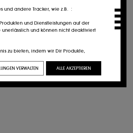
 und andere Tracker, wie z.B. :
Produkten und Dienstleistungen auf der
 unerlässlich und können nicht deaktiviert
nis zu bieten, indem wir Dir Produkte,
ein Profil zugeschnittene Werbeangebote
LLUNGEN VERWALTEN
ALLE AKZEPTIEREN
eigen, die für Sie von Interesse sein
f Social-Media-Plattformen. Dies geschieht
ktionen.
 unserer Website und ihre Surfgewohnheiten
n Einverständnis. Du kannst Deine Auswahl