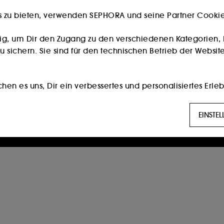
s zu bieten, verwenden SEPHORA und seine Partner Cookies
Besitzt du eine Kundenkarte?
Bitte verwende die selbe E-Mail-Adresse, die du im
ig, um Dir den Zugang zu den verschiedenen Kategorien, 
Store zur Registrierung genutzt hast.
 sichern. Sie sind für den technischen Betrieb der Website
Weiter
en es uns, Dir ein verbessertes und personalisiertes Erleb
die am besten zu Deinen Vorlieben passen, und Dir auf D
Die Eröffnung eines Sephora Kontos ist nur für Personen ab 16
EINSTE
Jahren möglich.
g:
Diese Cookies werden verwendet, um Ihnen Inhalte anzuz
erter Werbung, unter anderem auf Websites Dritter und au
 Seiten, Ihres Browserverlaufs und Ihrer bisherigen Intera
öglichen es uns, Statistiken über die Anzahl der Besucher
n.
ert die Hinterlegung und das Auslesen dieser Tracker Dei