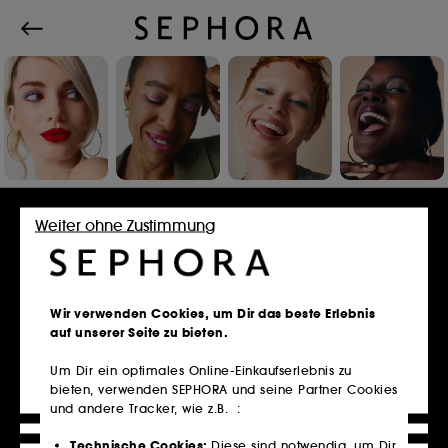
Einloggen oder Konto erstellen
Weiter ohne Zustimmung
E-Mail-Adresse
Wir verwenden Cookies, um Dir das beste Erlebnis
auf unserer Seite zu bieten.
Um Dir ein optimales Online-Einkaufserlebnis zu
bieten, verwenden SEPHORA und seine Partner Cookies
Besitzt du eine Kundenkarte?
und andere Tracker, wie z.B. :
Bitte verwende die selbe E-Mail-Adresse, die du
im Store zur Registrierung genutzt hast.
Technische Cookies:
Diese sind notwendig, um Dir