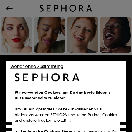
Einloggen oder Konto erstellen
Weiter ohne Zustimmung
E-Mail-Adresse
Wir verwenden Cookies, um Dir das beste Erlebnis
auf unserer Seite zu bieten.
Um Dir ein optimales Online-Einkaufserlebnis zu
bieten, verwenden SEPHORA und seine Partner Cookies
Besitzt du eine Kundenkarte?
und andere Tracker, wie z.B. :
Bitte verwende die selbe E-Mail-Adresse, die du
im Store zur Registrierung genutzt hast.
Technische Cookies:
Diese sind notwendig, um Dir