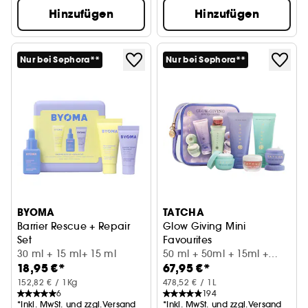
Hinzufügen
Hinzufügen
Nur bei Sephora**
Nur bei Sephora**
BYOMA
TATCHA
Barrier Rescue + Repair
Glow Giving Mini
Set
Favourites
Feuchtigkeitsspendendes Pflegeset
30 ml + 15 ml+ 15 ml
Set zum Kennenlernen
50 ml + 50ml + 15ml +
18,95 €*
67,95 €*
15ml + 5g
152,82 € / 1Kg
478,52 € / 1L
6
194
*Inkl. MwSt. und zzgl.Versand
*Inkl. MwSt. und zzgl.Versand