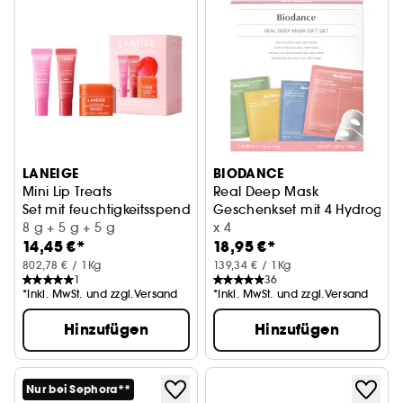
LANEIGE
BIODANCE
Mini Lip Treats
Real Deep Mask
Set mit feuchtigkeitsspendender Lippenpflege für Tag und
Geschenkset mit 4 Hydrogel
8 g + 5 g + 5 g
x 4
14,45 €*
18,95 €*
802,78 € / 1Kg
139,34 € / 1Kg
1
36
*Inkl. MwSt. und zzgl.Versand
*Inkl. MwSt. und zzgl.Versand
Hinzufügen
Hinzufügen
Nur bei Sephora**