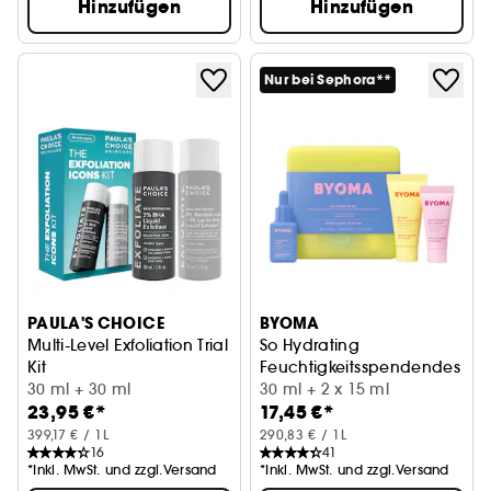
Hinzufügen
Hinzufügen
Nur bei Sephora**
PAULA'S CHOICE
BYOMA
Multi-Level Exfoliation Trial
So Hydrating
Kit
Feuchtigkeitsspendendes Ges
Peeling-Duo zum Entdecken mit AHA + BHA
30 ml + 30 ml
30 ml + 2 x 15 ml
23,95 €*
17,45 €*
399,17 € / 1L
290,83 € / 1L
16
41
*Inkl. MwSt. und zzgl.Versand
*Inkl. MwSt. und zzgl.Versand