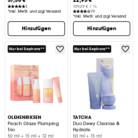
37,50 €*
22,95 €*
3
109,29 € / 1L
*Inkl. MwSt. und zzgl.Versand
79
*Inkl. MwSt. und zzgl.Versand
Hinzufügen
Hinzufügen
Nur bei Sephora**
Nur bei Sephora**
OLEHENRIKSEN
TATCHA
Peach Glaze Plumping
Duo Dewy Cleanse &
Trio
Hydrate
Pflegeset mit Niacinamid und Vitamin C
50 ml + 15 ml + 12 ml
Kennenlern-Duo in Reisegröß
50 ml + 15 ml