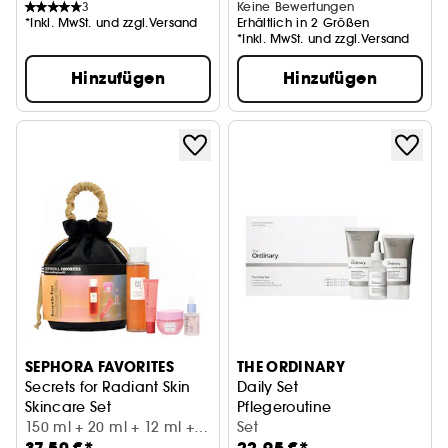
3
Keine Bewertungen
*Inkl. MwSt. und zzgl.Versand
Erhältlich in 2 Größen
*Inkl. MwSt. und zzgl.Versand
Hinzufügen
Hinzufügen
SEPHORA FAVORITES
THE ORDINARY
Secrets for Radiant Skin
Daily Set
Skincare Set
Pflegeroutine
150 ml + 20 ml + 12 ml +
Set
13 ml