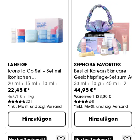
LANEIGE
SEPHORA FAVORITES
Icons to Go Set – Set mit
Best of Korean Skincare
ikonischen
Gesichtspflege-Set zum Ausp
Gesichtspflegeprodukten
20 ml + 15 ml + 10 ml +
30 ml + 10 g + 45 ml + 25
22,45 €*
44,95 €*
3 g
ml + (2 x 15) ml + 1 pc
467,71 € / 1Kg
Warenwert 123,00 €
221
8
*Inkl. MwSt. und zzgl.Versand
*Inkl. MwSt. und zzgl.Versand
Hinzufügen
Hinzufügen
Nur bei Sephora**
Nur bei Sephora**