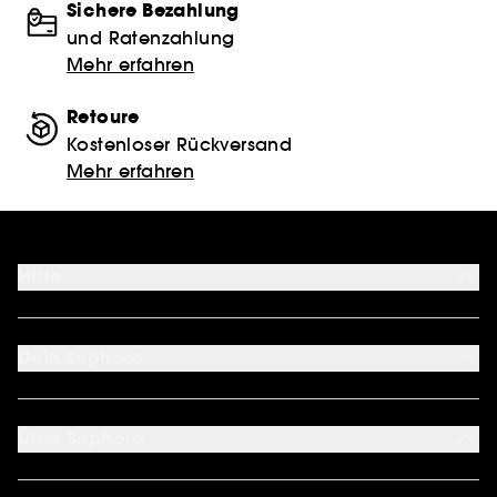
Sichere Bezahlung
und Ratenzahlung
Mehr erfahren
Retoure
Kostenloser Rückversand
Mehr erfahren
Hilfe
FAQ
Kontakt
Dein Sephora
Lieferservices
Retoure & Rückerstattung
Mein Konto
Zahlungsmethoden
Sephora Unlimited
Über Sephora
Geschenkkarte
Cookie Einstellungen
Über uns