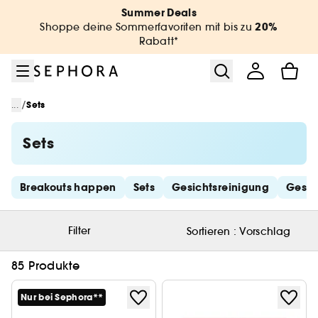
Zum Menü
Zum Hauptinhalt
Zur Fußzeile
Summer Deals
20%
Shoppe deine Sommerfavoriten mit bis zu
Rabatt*
/
...
Sets
Sets
Schnelllinks überspringen
Breakouts happen
Sets
Gesichtsreinigung
Gesic
Filter
Sortieren :
Vorschlag
85 Produkte
Nur bei Sephora**