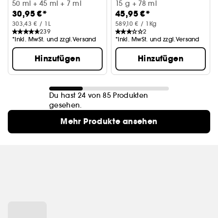
Mini-Gesichtspflege-Bestseller für sensible Haut
50 ml + 45 ml + 7 ml
15 g + 78 ml
30,95 €*
45,95 €*
303,43 € / 1L
589,10 € / 1Kg
239
2
*Inkl. MwSt. und zzgl.Versand
*Inkl. MwSt. und zzgl.Versand
Hinzufügen
Hinzufügen
Du hast 24 von 85 Produkten
gesehen.
Mehr Produkte ansehen