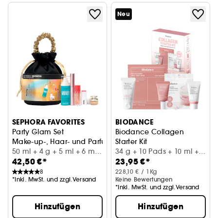
Neu
SEPHORA FAVORITES
BIODANCE
Party Glam Set
Biodance Collagen
Make-up-, Haar- und Parfum-Set
Starter Kit
50 ml + 4 g + 5 ml + 6 ml
Set zur Feuchtigkeitspflege u
34 g + 10 Pads + 10 ml +
42,50 €*
23,95 €*
+ 8 ml
10 ml + 20 ml
8
228,10 € / 1Kg
*Inkl. MwSt. und zzgl.Versand
Keine Bewertungen
*Inkl. MwSt. und zzgl.Versand
Hinzufügen
Hinzufügen