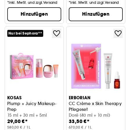
*Inkl. MwSt. und zzgl.Versand
*Inkl. MwSt. und zzgl.Versand
Hinzufügen
Hinzufügen
Nur bei Sephora**
KOSAS
ERBORIAN
Plump + Juicy Makeup-
CC Crème x Skin Therapy
Prep
Pflegeset
Skincare-Set
15 ml + 30 ml + 5ml
Doré (40 ml + 10 ml)
29,00 €*
33,50 €*
580,00 € / 1L
670,00 € / 1L