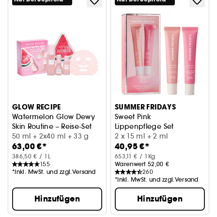
GLOW RECIPE
SUMMER FRIDAYS
Watermelon Glow Dewy
Sweet Pink
Skin Routine – Reise-Set
Lippenpflege Set
50 ml + 2x40 ml + 33 g
2 x 15 ml + 2 ml
63,00 €*
40,95 €*
386,50 € / 1L
653,11 € / 1Kg
155
Warenwert 52,00 €
*Inkl. MwSt. und zzgl.Versand
260
*Inkl. MwSt. und zzgl.Versand
Hinzufügen
Hinzufügen