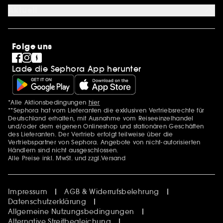
Karriere
Aktuell
International
Stores
SEPHORA Prize
Sephora Stands
Clean at Sephora
Folge uns
Pride
Lade die Sephora App herunter
*Alle Aktionsbedingungen
hier
Zusätzlich Erwähnungen
**Sephora hat vom Lieferanten die exklusiven Vertriebsrechte für
Deutschland erhalten, mit Ausnahme vom Reiseeinzelhandel
und/oder dem eigenen Onlineshop und stationären Geschäften
des Lieferanten. Der Vertrieb erfolgt teilweise über die
Vertriebspartner von Sephora. Angebote von nicht-autorisierten
Händlern sind nicht ausgeschlossen.
Alle Preise inkl. MwSt. und zzgl.Versand
Impressum
AGB & Widerrufsbelehrung
Datenschutzerklärung
Allgemeine Nutzungsbedingungen
Alternative Streitbegleichung