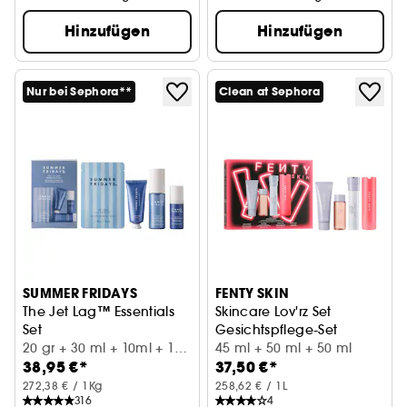
Hinzufügen
Hinzufügen
Nur bei Sephora**
Clean at Sephora
SUMMER FRIDAYS
FENTY SKIN
The Jet Lag™ Essentials
Skincare Lov'rz Set
Set
Gesichtspflege-Set
4 feuchtigkeitsspendende Minis
20 gr + 30 ml + 10ml + 1ml
45 ml + 50 ml + 50 ml
38,95 €*
37,50 €*
+ 1P
272,38 € / 1Kg
258,62 € / 1L
316
4