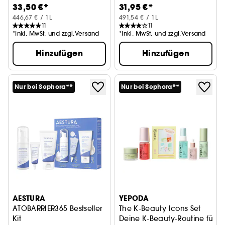
33,50 €*
31,95 €*
446,67 € / 1L
491,54 € / 1L
11
11
*Inkl. MwSt. und zzgl.Versand
*Inkl. MwSt. und zzgl.Versand
Hinzufügen
Hinzufügen
Nur bei Sephora**
Nur bei Sephora**
AESTURA
YEPODA
ATOBARRIER365 Bestseller
The K-Beauty Icons Set
Kit
Deine K-Beauty-Routine für ei