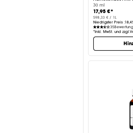
30 ml
17,95 €*
598,33 € / 1L
Niedrigster Preis :
18,4
35
Bewertun
*Inkl. MwSt. und zzgl.
Hin