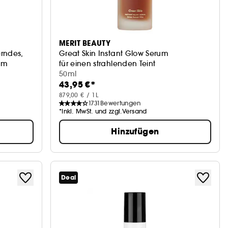
MERIT BEAUTY
erndes,
Great Skin Instant Glow Serum
um
für einen strahlenden Teint
50ml
43,95 €*
879,00 € / 1L
1731
Bewertungen
*Inkl. MwSt. und zzgl.Versand
Hinzufügen
Deal