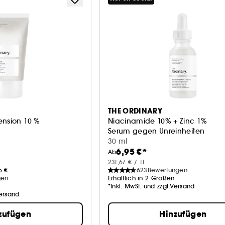
THE ORDINARY
ension 10 %
Niacinamide 10% + Zinc 1%
Serum gegen Unreinheiten
30 ml
6,95 €*
Ab
231,67 € / 1L
5 €
623
Bewertungen
gen
Erhältlich in 2 Größen
*Inkl. MwSt. und zzgl.Versand
Versand
zufügen
Hinzufügen