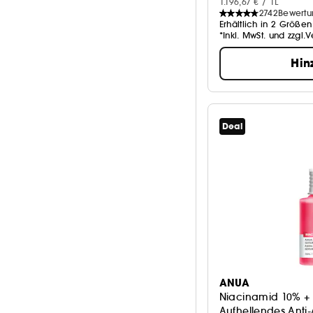
1.196,67 € / 1L
2742
Bewert
Erhältlich in 2 Größen
*Inkl. MwSt. und zzgl.
Hin
Deal
ANUA
Niacinamid 10% +
Aufhellendes Anti