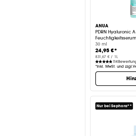
ANUA
PDRN Hyaluronic A
Feuchtigkeitsseru
30 ml
24,95 €*
831,67 € / 1L
114
Bewertun
*Inkl. MwSt. und zzgl.
Hin
Nur bei Sephora**