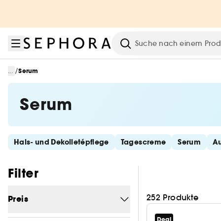
Zum Menü
Zum Hauptinhalt
Zur Fußzeile
Suche
/
...
Serum
Serum
Schnelllinks überspringen
Hals- und Dekolletépflege
Tagescreme
Serum
A
Filter überspringen
Filter
252 Produkte
Preis
Deal