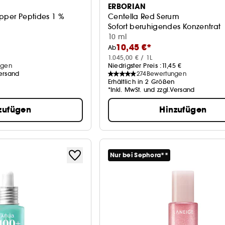
ERBORIAN
opper Peptides 1 %
Centella Red Serum
Sofort beruhigendes Konzentrat
rum
10 ml
10,45 €*
Ab
1.045,00 € / 1L
ngen
Niedrigster Preis :
11,45 €
Versand
274
Bewertungen
Erhältlich in 2 Größen
*Inkl. MwSt. und zzgl.Versand
zufügen
Hinzufügen
Nur bei Sephora**