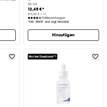
Gesichtsserum
30 ml
12,45 €*
415,00 € / 1L
108
Bewertungen
*Inkl. MwSt. und zzgl.Versand
Hinzufügen
Nur bei Sephora**