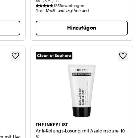
461,25 € / 1L
125
Bewertungen
*Inkl. MwSt. und zzgl.Versand
Hinzufügen
Clean at Sephora
THE INKEY LIST
Anti-Rötungs-Lösung mit Azelainsäure 10
um mit Hyaluronsäure + Polyglutaminsäure
%