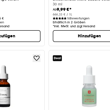
30 ml
9,99 €*
Ab
666,33 € / 1L
5 €
16
Bewertungen
gen
Erhältlich in 2 Größen
Versand
*Inkl. MwSt. und zzgl.Versand
zufügen
Hinzufügen
Deal