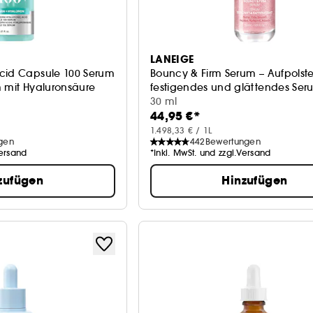
LANEIGE
cid Capsule 100 Serum
Bouncy & Firm Serum – Aufpolst
m mit Hyaluronsäure
festigendes und glättendes Ser
30 ml
44,95 €*
1.498,33 € / 1L
gen
442
Bewertungen
Versand
*Inkl. MwSt. und zzgl.Versand
zufügen
Hinzufügen