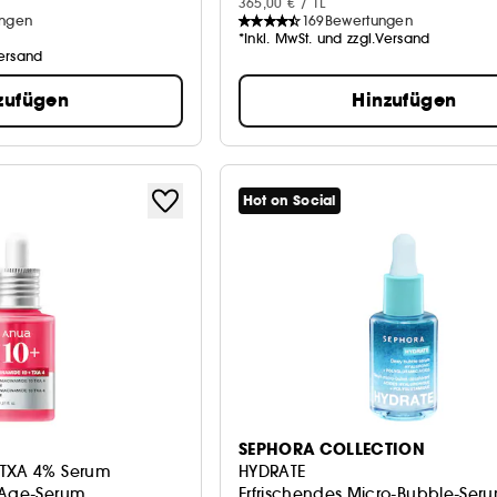
365,00 € / 1L
ungen
169
Bewertungen
*Inkl. MwSt. und zzgl.Versand
Versand
zufügen
Hinzufügen
Hot on Social
SEPHORA COLLECTION
 TXA 4% Serum
HYDRATE
-Age-Serum
Erfrischendes Micro-Bubble-Ser