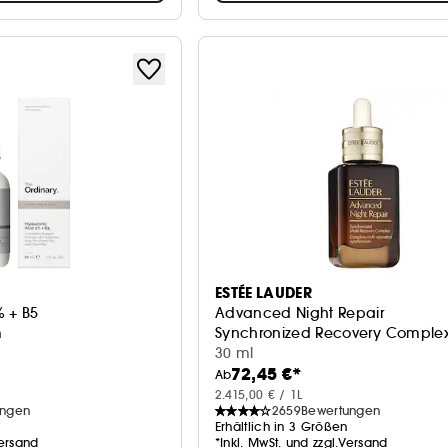
ESTÉE LAUDER
% + B5
Advanced Night Repair
m
Synchronized Recovery Comple
30 ml
72,45 €*
Ab
2.415,00 € / 1L
ungen
2659
Bewertungen
Erhältlich in 3 Größen
Versand
*Inkl. MwSt. und zzgl.Versand