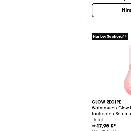
Hin
Nur bei Sephora**
GLOW RECIPE
Watermelon Glow 
Tautropfen-Serum 
15 ml
17,95 €*
Ab