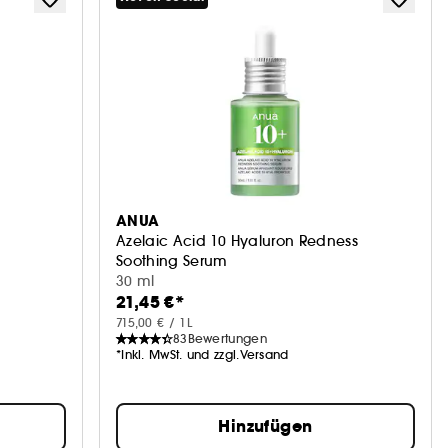
ANUA
Azelaic Acid 10 Hyaluron Redness
Soothing Serum
Serum gegen Unreinheiten
30 ml
21,45 €*
715,00 € / 1L
83
Bewertungen
*Inkl. MwSt. und zzgl.Versand
Hinzufügen