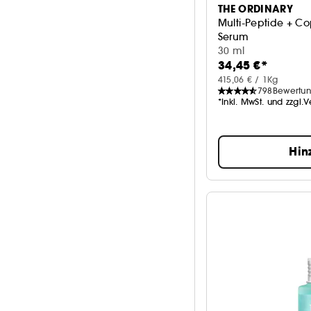
THE ORDINARY
Multi-Peptide + C
Serum
Gesichtspflegese
30 ml
34,45 €*
415,06 € / 1Kg
798
Bewertu
*Inkl. MwSt. und zzgl.
Hin