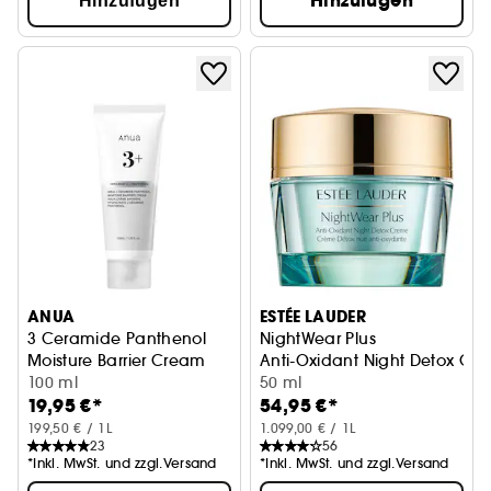
Hinzufügen
Hinzufügen
ANUA
ESTÉE LAUDER
3 Ceramide Panthenol
NightWear Plus
Moisture Barrier Cream
Anti-Oxidant Night Detox Cr
Nährende Creme mit 3 Ceramiden
100 ml
50 ml
19,95 €*
54,95 €*
199,50 € / 1L
1.099,00 € / 1L
23
56
*Inkl. MwSt. und zzgl.Versand
*Inkl. MwSt. und zzgl.Versand