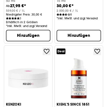
Gesichtscreme
50 ml
with Encapsulated Retinol
15 ml
27,95 €*
30,00 €*
Ab
559,00 € / 1L
2.000,00 € / 1L
Niedrigster Preis :
30,00 €
8
3
*Inkl. MwSt. und zzgl.Versand
Erhältlich in 2 Größen
*Inkl. MwSt. und zzgl.Versand
Hinzufügen
Hinzufügen
Deal
KENZOKI
KIEHL'S SINCE 1851