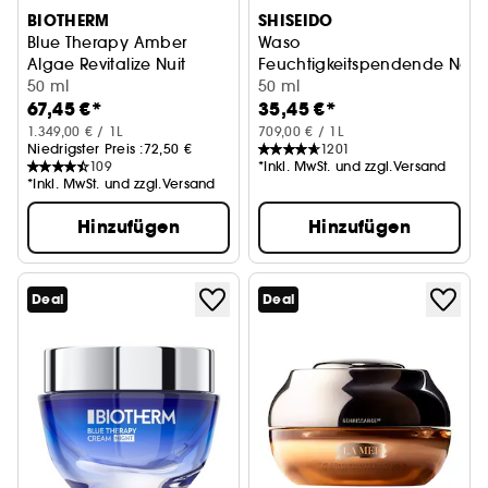
BIOTHERM
SHISEIDO
Blue Therapy Amber
Waso
Algae Revitalize Nuit
Feuchtigkeitspendende Nac
50 ml
50 ml
67,45 €*
35,45 €*
1.349,00 € / 1L
709,00 € / 1L
Niedrigster Preis :
72,50 €
1201
109
*Inkl. MwSt. und zzgl.Versand
*Inkl. MwSt. und zzgl.Versand
Hinzufügen
Hinzufügen
Deal
Deal