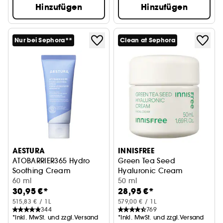
Hinzufügen
Hinzufügen
Nur bei Sephora**
Clean at Sephora
AESTURA
INNISFREE
ATOBARRIER365 Hydro
Green Tea Seed
Soothing Cream
Hyaluronic Cream
Beruhigende Feuchtigkeitscreme
60 ml
Feuchtigkeitscreme
50 ml
30,95 €*
28,95 €*
515,83 € / 1L
579,00 € / 1L
344
769
*Inkl. MwSt. und zzgl.Versand
*Inkl. MwSt. und zzgl.Versand