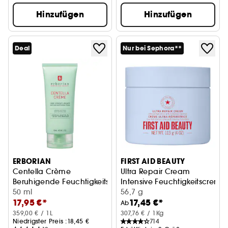
Hinzufügen
Hinzufügen
Deal
Nur bei Sephora**
ERBORIAN
FIRST AID BEAUTY
Centella Crème
Ultra Repair Cream
Beruhigende Feuchtigkeitscreme
Intensive Feuchtigkeitscreme
50 ml
56,7 g
17,95 €*
17,45 €*
Ab
359,00 € / 1L
307,76 € / 1Kg
Niedrigster Preis :
18,45 €
714