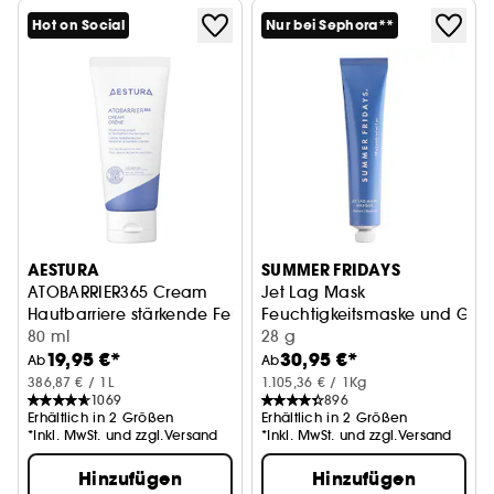
Hot on Social
Nur bei Sephora**
AESTURA
SUMMER FRIDAYS
ATOBARRIER365 Cream
Jet Lag Mask
Hautbarriere stärkende Feuchtigkeitscreme
Feuchtigkeitsmaske und Ges
80 ml
28 g
19,95 €*
30,95 €*
Ab
Ab
386,87 € / 1L
1.105,36 € / 1Kg
1069
896
Erhältlich in 2 Größen
Erhältlich in 2 Größen
*Inkl. MwSt. und zzgl.Versand
*Inkl. MwSt. und zzgl.Versand
Hinzufügen
Hinzufügen