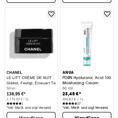
ANUA
CHANEL
PDRN Hyaluronic Acid 100
LE LIFT CRÉME DE NUIT
Moisturizing Cream
Glättet, Festigt, Erneuert Tiegel
Feuchtigkeitscreme
60 ml
50ml
23,45 €*
138,95 €*
390,83 € / 1L
2.779,00 € / 1L
27
1
*Inkl. MwSt. und zzgl.Versand
*Inkl. MwSt. und zzgl.Versand