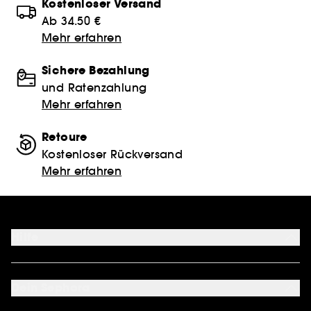
Kostenloser Versand
Ab 34.50 €
Mehr erfahren
Sichere Bezahlung
und Ratenzahlung
Mehr erfahren
Retoure
Kostenloser Rückversand
Mehr erfahren
Hilfe
FAQ
Kontakt
Dein Sephora
Lieferservices
Retoure & Rückerstattung