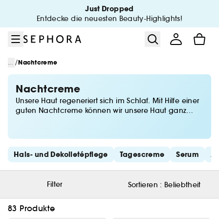
Zum Menü
Zum Hauptinhalt
Zur Fußzeile
Just Dropped
Entdecke die neuesten Beauty-Highlights!
/
...
Nachtcreme
Nachtcreme
Unsere Haut regeneriert sich im Schlaf. Mit Hilfe einer
guten Nachtcreme können wir unsere Haut ganz
nach ihren Bedürfnissen nähren, schützen, ihr
tiefgehende Feuchtigkeit spenden und sie straffen.
Sephora bietet Dir die besten Nachtcremes für einen
ausgeschlafenen Look am Morgen.
Schnelllinks überspringen
Hals- und Dekolletépflege
Tagescreme
Serum
A
Filter
Sortieren :
Beliebtheit
83 Produkte