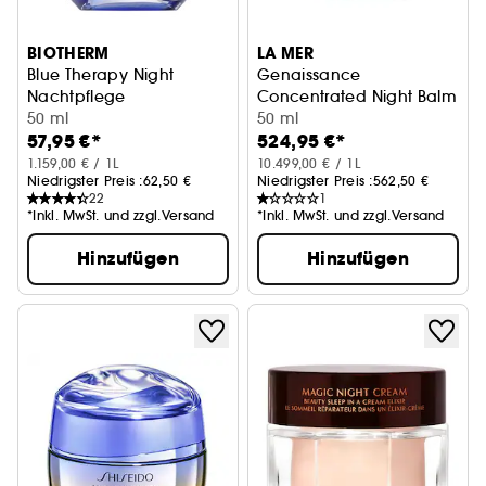
BIOTHERM
LA MER
Blue Therapy Night
Genaissance
Nachtpflege
Concentrated Night Balm
Intensive Nachtcreme mit Anti-Falten-Effekt
50 ml
50 ml
57,95 €*
524,95 €*
1.159,00 € / 1L
10.499,00 € / 1L
Niedrigster Preis :
62,50 €
Niedrigster Preis :
562,50 €
22
1
*Inkl. MwSt. und zzgl.Versand
*Inkl. MwSt. und zzgl.Versand
Hinzufügen
Hinzufügen