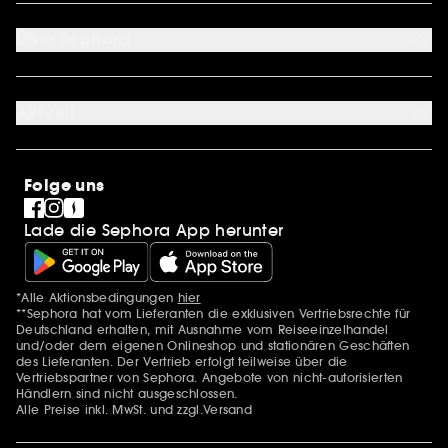
Mein Konto
Zahlungsmethoden
Sephora Unlimited
Über Sephora
Geschenkkarte
Cookie Einstellungen
Über uns
Karriere
Aktuell
International
Stores
SEPHORA Prize
Sephora Stands
Clean at Sephora
Folge uns
Pride
Lade die Sephora App herunter
*Alle Aktionsbedingungen
hier
Zusätzlich Erwähnungen
**Sephora hat vom Lieferanten die exklusiven Vertriebsrechte für
Deutschland erhalten, mit Ausnahme vom Reiseeinzelhandel
und/oder dem eigenen Onlineshop und stationären Geschäften
des Lieferanten. Der Vertrieb erfolgt teilweise über die
Vertriebspartner von Sephora. Angebote von nicht-autorisierten
Händlern sind nicht ausgeschlossen.
Alle Preise inkl. MwSt. und zzgl.Versand