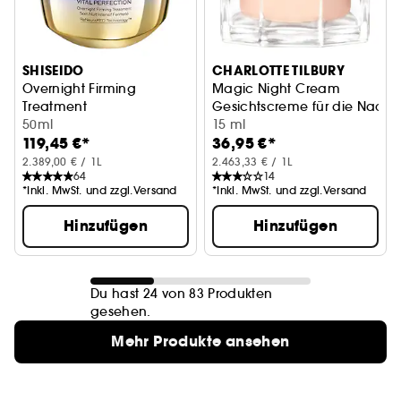
SHISEIDO
CHARLOTTE TILBURY
Overnight Firming
Magic Night Cream
Treatment
Gesichtscreme für die Nacht
Night Cream
50ml
15 ml
119,45 €*
36,95 €*
2.389,00 € / 1L
2.463,33 € / 1L
64
14
*Inkl. MwSt. und zzgl.Versand
*Inkl. MwSt. und zzgl.Versand
Hinzufügen
Hinzufügen
Du hast 24 von 83 Produkten
gesehen.
Mehr Produkte ansehen