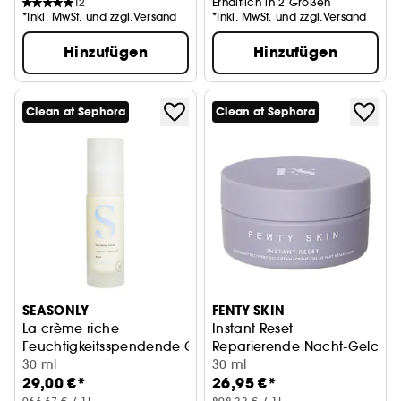
12
Erhältlich in 2 Größen
*Inkl. MwSt. und zzgl.Versand
*Inkl. MwSt. und zzgl.Versand
Hinzufügen
Hinzufügen
Clean at Sephora
Clean at Sephora
SEASONLY
FENTY SKIN
La crème riche
Instant Reset
Feuchtigkeitsspendende Gesichtscreme
Reparierende Nacht-Gelcrem
30 ml
30 ml
29,00 €*
26,95 €*