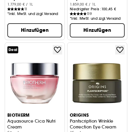
1.779,00 € / 1L
1.859,00 € / 1L
11
Niedrigster Preis :
100,45 €
*Inkl. MwSt. und zzgl.Versand
119
*Inkl. MwSt. und zzgl.Versand
Hinzufügen
Hinzufügen
Deal
BIOTHERM
ORIGINS
Aquasource Cica Nutri
Pantscription Wrinkle
Cream
Correction Eye Cream