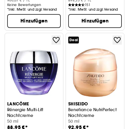
966,67 € / 1L
898,33 € / 1L
Keine Bewertungen
151
*Inkl. MwSt. und zzgl.Versand
*Inkl. MwSt. und zzgl.Versand
Hinzufügen
Hinzufügen
Deal
LANCÔME
SHISEIDO
Rénergie Multi-Lift
Benefiance NutriPerfect
Nachtcreme
Nachtcreme
50 ml
50 ml
88,95 €*
92,95 €*