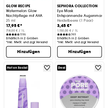
GLOW RECIPE
SEPHORA COLLECTION
Watermelon Glow
Eye Mask
Nachtpflege mit AHA
Entspannende Augenmaske
25 ml
Heidelbeere (1 Paar)
17,95 €*
3,45 €*
718,00 € / 1L
1.150,00 € / 1L
1196
749
Erhältlich in 2 Größen
Erhältlich in 2 Größen
*Inkl. MwSt. und zzgl.Versand
*Inkl. MwSt. und zzgl.Versand
Hinzufügen
Hinzufügen
Hot on Social
Deal