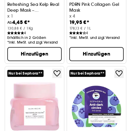
Refreshing Sea Kelp Real
PDRN Pink Collagen Gel
Deep Mask –
Mask
Beruhigende und
x 1
Feuchtigkeitsspendende und
x 4
4,45 €*
19,95 €*
klärende Maske
Ab
130,88 € / 1Kg
178,13 € / 1L
4
4
Erhältlich in 2 Größen
*Inkl. MwSt. und zzgl.Versand
*Inkl. MwSt. und zzgl.Versand
Hinzufügen
Hinzufügen
Nur bei Sephora**
Nur bei Sephora**