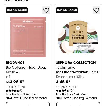
Hot on Social
Hot on Social
BIODANCE
SEPHORA COLLECTION
Bio Collagen-Real Deep
Tuchmaske
Mask –
mit Fruchtextrakten und Hyal
Feuchtigkeitsspendende
x 1
Kokosnuss (1Stk.)
3,95 €*
3,45 €*
und straffende Maske
Ab
116,18 € / 1Kg
431,25 € / 1Kg
93
474
Erhältlich in 2 Größen
Erhältlich in 6 Größen
*Inkl. MwSt. und zzgl.Versand
*Inkl. MwSt. und zzgl.Versand