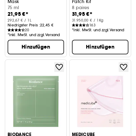
Mask
Patch Kit
Straffende Nachtmaske für mehr Glow
75 ml
Feuchtigkeitsspendende Au
8 paires
21,95 €*
31,95 €*
292,67 € / 1L
31.950,00 € / 1Kg
Niedrigster Preis :
22,45 €
163
20
*Inkl. MwSt. und zzgl.Versand
*Inkl. MwSt. und zzgl.Versand
Hinzufügen
Hinzufügen
BIODANCE
MEDICUBE