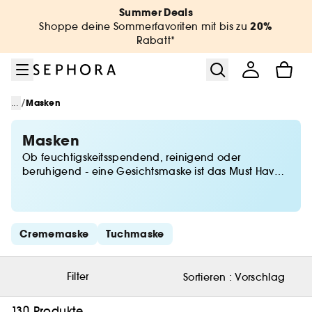
Zum Menü
Zum Hauptinhalt
Zur Fußzeile
Summer Deals
20%
Shoppe deine Sommerfavoriten mit bis zu
Rabatt*
/
...
Masken
Masken
Ob feuchtigskeitsspendend, reinigend oder
beruhigend - eine Gesichtsmaske ist das Must Have
für entspannte Momente zu Hause. In Form einer
Overnight-Gesichtsmaske ist sie unser einzigartiger
Verbündeter, um mit einer frischen und natürlich
gepflegten Haut in den Tag zu starten. Und die
Schnelllinks überspringen
Crememaske
Tuchmaske
neuesten Trends aus Asien übernehmen wir ab sofort
auch für Augen und Lippen!
Filter
Sortieren :
Vorschlag
130 Produkte