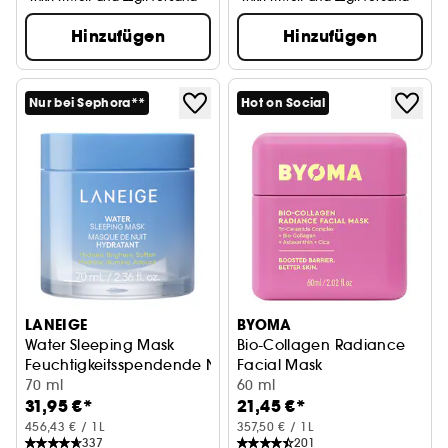
Hinzufügen
Hinzufügen
Nur bei Sephora**
Hot on Social
LANEIGE
BYOMA
Water Sleeping Mask
Bio-Collagen Radiance
Feuchtigkeitsspendende Nachtmaske
Facial Mask
70 ml
Glow-Maske mit Bio-Kollagen
60 ml
31,95 €*
21,45 €*
456,43 € / 1L
357,50 € / 1L
337
201