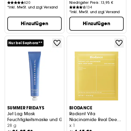
620
Niedrigster Preis :
13,95 €
*Inkl. MwSt. und zzgl.Versand
134
*Inkl. MwSt. und zzgl.Versand
Hinzufügen
Hinzufügen
Nur bei Sephora**
SUMMER FRIDAYS
BIODANCE
Jet Lag Mask
Radiant Vita
Feuchtigkeitsmaske und Gesichtscreme
Niacinamide Real Deep
28 g
Mask
Für einen helleren, ebenmäßi
x 1