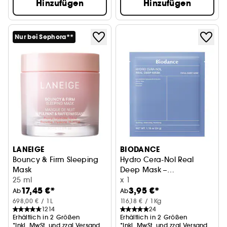
Hinzufügen
Hinzufügen
Nur bei Sephora**
LANEIGE
BIODANCE
Bouncy & Firm Sleeping
Hydro Cera-Nol Real
Mask
Deep Mask –
Aufpolsternde und straffende Nachtmaske
25 ml
Beruhigende und
x 1
17,45 €*
3,95 €*
stärkende Maske
Ab
Ab
698,00 € / 1L
116,18 € / 1Kg
1214
24
Erhältlich in 2 Größen
Erhältlich in 2 Größen
*Inkl. MwSt. und zzgl.Versand
*Inkl. MwSt. und zzgl.Versand