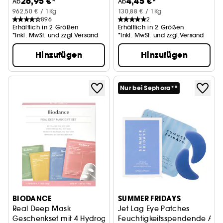
26,95 €*
4,45 €*
Ab
Ab
962,50 € / 1Kg
130,88 € / 1Kg
896
2
Erhältlich in 2 Größen
Erhältlich in 2 Größen
*Inkl. MwSt. und zzgl.Versand
*Inkl. MwSt. und zzgl.Versand
Hinzufügen
Hinzufügen
Nur bei Sephora**
BIODANCE
SUMMER FRIDAYS
Real Deep Mask
Jet Lag Eye Patches
Geschenkset mit 4 Hydrogel-Masken
Feuchtigkeitsspendende Au