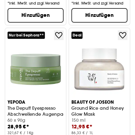
*Inkl. MwSt. und zzgl.Versand
*Inkl. MwSt. und zzgl.Versand
Hinzufügen
Hinzufügen
Nur bei Sephora**
Deal
YEPODA
BEAUTY OF JOSEON
The Depuff Eyespresso
Ground Rice and Honey
Abschwellende Augenpads mit Koffein & Grünem Tee
Glow Mask
60 x 90g
All-in-One-Glow-Maske
150 ml
28,95 €*
12,95 €*
321,67 € / 1Kg
86,33 € / 1L