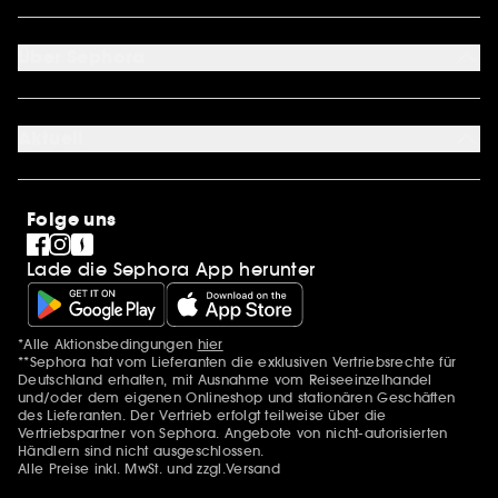
Retoure & Rückerstattung
Mein Konto
Zahlungsmethoden
Sephora Unlimited
Über Sephora
Geschenkkarte
Cookie Einstellungen
Über uns
Karriere
Aktuell
International
Stores
SEPHORA Prize
Sephora Stands
Clean at Sephora
Folge uns
Pride
Lade die Sephora App herunter
*Alle Aktionsbedingungen
hier
Zusätzlich Erwähnungen
**Sephora hat vom Lieferanten die exklusiven Vertriebsrechte für
Deutschland erhalten, mit Ausnahme vom Reiseeinzelhandel
und/oder dem eigenen Onlineshop und stationären Geschäften
des Lieferanten. Der Vertrieb erfolgt teilweise über die
Vertriebspartner von Sephora. Angebote von nicht-autorisierten
Händlern sind nicht ausgeschlossen.
Alle Preise inkl. MwSt. und zzgl.Versand