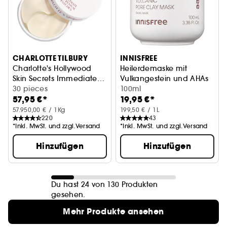
CHARLOTTE TILBURY
INNISFREE
Charlotte's Hollywood
Heilerdemaske mit
Skin Secrets Immediate
Vulkangestein und AHAs
Eye Revival Patches
Augen-Patches
30 pieces
Porenreduzierende Maske
100ml
57,95 €*
19,95 €*
57.950,00 € / 1Kg
199,50 € / 1L
220
43
*Inkl. MwSt. und zzgl.Versand
*Inkl. MwSt. und zzgl.Versand
Hinzufügen
Hinzufügen
Du hast 24 von 130 Produkten
gesehen.
Mehr Produkte ansehen