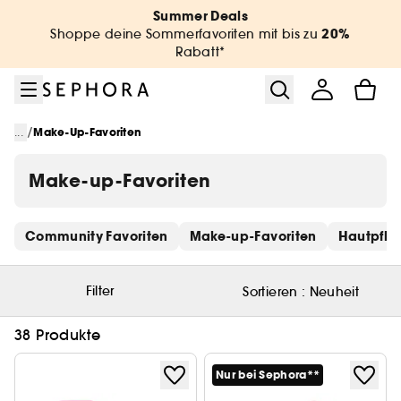
Zum Menü
Zum Hauptinhalt
Zur Fußzeile
Summer Deals
20%
Shoppe deine Sommerfavoriten mit bis zu
Rabatt*
/
...
Make-Up-Favoriten
Make-up-Favoriten
Schnelllinks überspringen
Community Favoriten
Make-up-Favoriten
Hautpfle
Filter
Sortieren :
Neuheit
38 Produkte
Nur bei Sephora**