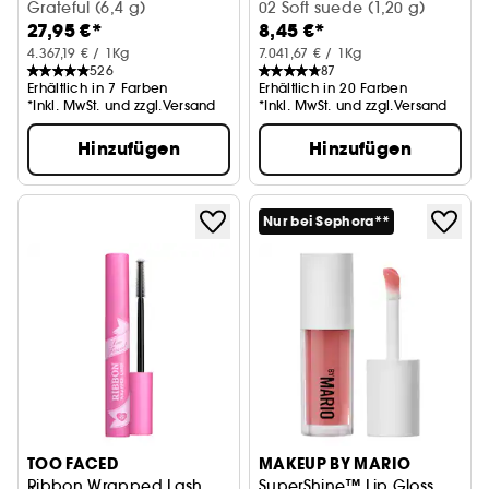
Matter Creme-Puder-Blush
Grateful (6,4 g)
02 Soft suede (1,20 g)
27,95 €*
8,45 €*
4.367,19 € / 1Kg
7.041,67 € / 1Kg
526
87
Erhältlich in 7 Farben
Erhältlich in 20 Farben
*Inkl. MwSt. und zzgl.Versand
*Inkl. MwSt. und zzgl.Versand
Hinzufügen
Hinzufügen
Nur bei Sephora**
TOO FACED
MAKEUP BY MARIO
Ribbon Wrapped Lash
SuperShine™ Lip Gloss