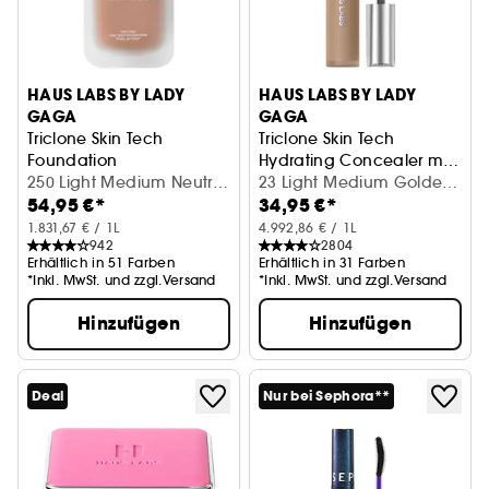
HAUS LABS BY LADY
HAUS LABS BY LADY
GAGA
GAGA
Triclone Skin Tech
Triclone Skin Tech
Foundation
Hydrating Concealer mit
Mittlere Deckkraft mit fermentierter Arnika
250 Light Medium Neutral
fermentierter Arnika
Concealer
23 Light Medium Golden
54,95 €*
34,95 €*
(30 ml)
(7 ml)
1.831,67 € / 1L
4.992,86 € / 1L
942
2804
Erhältlich in 51 Farben
Erhältlich in 31 Farben
*Inkl. MwSt. und zzgl.Versand
*Inkl. MwSt. und zzgl.Versand
Hinzufügen
Hinzufügen
Deal
Nur bei Sephora**