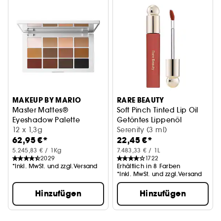
MAKEUP BY MARIO
RARE BEAUTY
Master Mattes®
Soft Pinch Tinted Lip Oil
Eyeshadow Palette
Getöntes Lippenöl
Lidschattenpalette
12 x 1,3g
Serenity (3 ml)
62,95 €*
22,45 €*
5.245,83 € / 1Kg
7.483,33 € / 1L
2029
1722
*Inkl. MwSt. und zzgl.Versand
Erhältlich in 8 Farben
*Inkl. MwSt. und zzgl.Versand
Hinzufügen
Hinzufügen