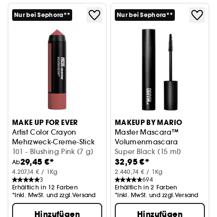
Nur bei Sephora**
Nur bei Sephora**
MAKE UP FOR EVER
MAKEUP BY MARIO
Artist Color Crayon
Master Mascara™
Mehrzweck-Creme-Stick
Volumenmascara
101 - Blushing Pink (7 g)
Super Black (15 ml)
29,45 €*
32,95 €*
Ab
4.207,14 € / 1Kg
2.440,74 € / 1Kg
3
694
Erhältlich in 12 Farben
Erhältlich in 2 Farben
*Inkl. MwSt. und zzgl.Versand
*Inkl. MwSt. und zzgl.Versand
Hinzufügen
Hinzufügen