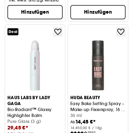
*Inkl. MwSt. und zzgl.Versand
Hinzufügen
Hinzufügen
Deal
HAUS LABS BY LADY
HUDA BEAUTY
GAGA
Easy Bake Setting Spray –
Bio-Radiant™ Glassy
Make-up-Fixierspray, 16 h
Highlighter Balm
Halt
30 ml
14,45 €*
Gesichtsbalsam
Pure Glass (3 g)
Ab
29,45 €*
14.450,00 € / 1Kg
1993