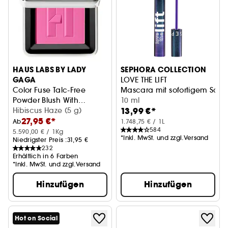
HAUS LABS BY LADY
SEPHORA COLLECTION
GAGA
LOVE THE LIFT
Color Fuse Talc-Free
Mascara mit sofortigem Sch
Powder Blush With
10 ml
13,99 €*
Fermented Arnica
Blush-Puder
Hibiscus Haze (5 g)
27,95 €*
Ab
1.748,75 € / 1L
584
5.590,00 € / 1Kg
*Inkl. MwSt. und zzgl.Versand
Niedrigster Preis :
31,95 €
232
Erhältlich in 6 Farben
*Inkl. MwSt. und zzgl.Versand
Hinzufügen
Hinzufügen
Hot on Social