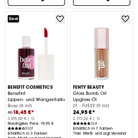
Deal
BENEFIT COSMETICS
FENTY BEAUTY
Benetint
Gloss Bomb Oil
Lippen- und Wangenfarbe
Lipgloss-Öl
Rose (6 ml)
01 - FU$$Y (9 ml)
18,45 €*
24,95 €*
Ab
3.075,00 € / 1L
2.772,22 € / 1L
Niedrigster Preis :
19,95 €
326
5107
Erhältlich in 7 Farben
Erhältlich in 3 Farben
*Inkl. MwSt. und zzgl.Versand