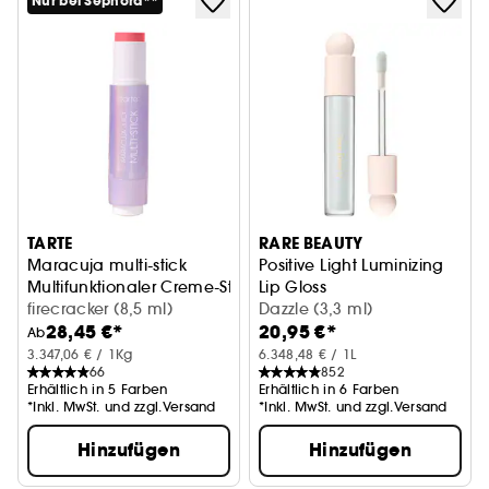
Nur bei Sephora**
TARTE
RARE BEAUTY
Maracuja multi-stick
Positive Light Luminizing
Multifunktionaler Creme-Stick
Lip Gloss
firecracker (8,5 ml)
Lipgloss mit langanhaltend
Dazzle (3,3 ml)
28,45 €*
20,95 €*
Ab
3.347,06 € / 1Kg
6.348,48 € / 1L
66
852
Erhältlich in 5 Farben
Erhältlich in 6 Farben
*Inkl. MwSt. und zzgl.Versand
*Inkl. MwSt. und zzgl.Versand
Hinzufügen
Hinzufügen