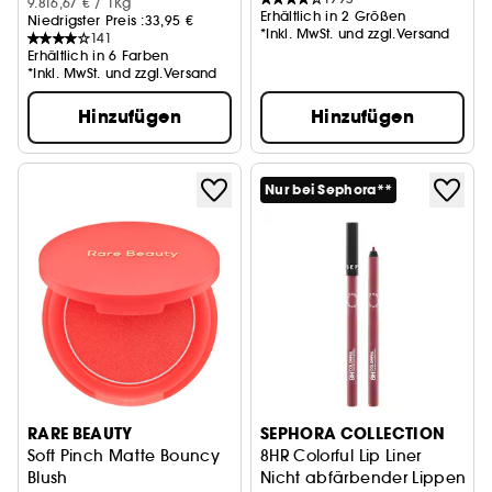
9.816,67 € / 1Kg
Erhältlich in 2 Größen
Niedrigster Preis :
33,95 €
*Inkl. MwSt. und zzgl.Versand
141
Erhältlich in 6 Farben
*Inkl. MwSt. und zzgl.Versand
Hinzufügen
Hinzufügen
Nur bei Sephora**
RARE BEAUTY
SEPHORA COLLECTION
Soft Pinch Matte Bouncy
8HR Colorful Lip Liner
Blush
Nicht abfärbender Lippenkont