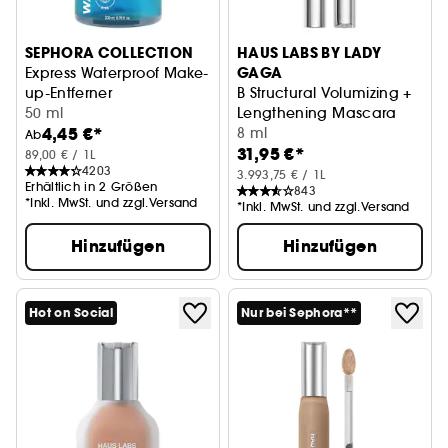
SEPHORA COLLECTION
HAUS LABS BY LADY
GAGA
Express Waterproof Make-
up-Entferner
B Structural Volumizing +
Make-up-Entfernung + Beruhigung
50 ml
Lengthening Mascara
4,45 €*
Mascara für Volumen und L
8 ml
Ab
31,95 €*
89,00 € / 1L
4203
3.993,75 € / 1L
Erhältlich in 2 Größen
843
*Inkl. MwSt. und zzgl.Versand
*Inkl. MwSt. und zzgl.Versand
Hinzufügen
Hinzufügen
Hot on Social
Nur bei Sephora**