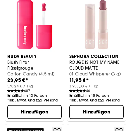
HUDA BEAUTY
SEPHORA COLLECTION
Blush Filter
ROUGE IS NOT MY NAME
Flüssigrouge
CLOUD MATTE
Cotton Candy (4.5 ml)
Weichzeichnender matter Lipp
01 Cloud Whisperer (3 g)
23,95 €*
11,95 €*
570,24 € / 1Kg
3.983,33 € / 1Kg
607
46
Erhältlich in 13 Farben
Erhältlich in 10 Farben
*Inkl. MwSt. und zzgl.Versand
*Inkl. MwSt. und zzgl.Versand
Hinzufügen
Hinzufügen