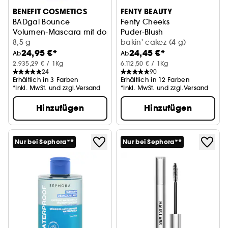
BENEFIT COSMETICS
FENTY BEAUTY
BADgal Bounce
Fenty Cheeks
Volumen-Mascara mit doppelseitiger Bürste
Puder-Blush
8,5 g
bakin' cakez (4 g)
24,95 €*
24,45 €*
Ab
Ab
2.935,29 € / 1Kg
6.112,50 € / 1Kg
24
90
Erhältlich in 3 Farben
Erhältlich in 12 Farben
*Inkl. MwSt. und zzgl.Versand
*Inkl. MwSt. und zzgl.Versand
Hinzufügen
Hinzufügen
Nur bei Sephora**
Nur bei Sephora**