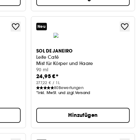
Neu
SOL DE JANEIRO
Leite Café
Mist für Körper und Haare
90 ml
24,95 €*
277,22 € / 1L
80
Bewertungen
*Inkl. MwSt. und zzgl.Versand
Hinzufügen