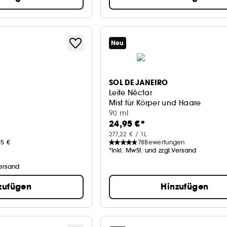
Neu
SOL DE JANEIRO
Leite Néctar
Mist für Körper und Haare
90 ml
24,95 €*
277,22 € / 1L
95 €
78
Bewertungen
*Inkl. MwSt. und zzgl.Versand
Versand
zufügen
Hinzufügen