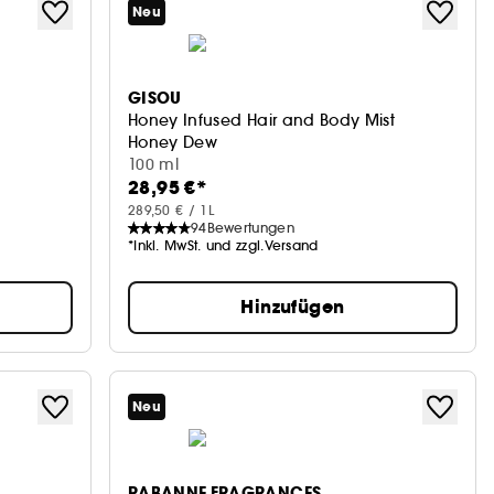
Neu
GISOU
Honey Infused Hair and Body Mist
Honey Dew
100 ml
28,95 €*
289,50 € / 1L
94
Bewertungen
*Inkl. MwSt. und zzgl.Versand
Hinzufügen
Neu
RABANNE FRAGRANCES