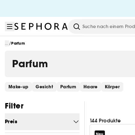
Zum Menü
Zum Hauptinhalt
Zur Fußzeile
Suche
/
...
Parfum
Parfum
Schnelllinks überspringen
Make-up
Gesicht
Parfum
Haare
Körper
Filter überspringen
Filter
144 Produkte
Preis
Neu