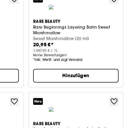
RARE BEAUTY
Rare Beginnings Layering Balm Sweet
Marshmallow
Parfum-Balsam
Sweet Marshmallow (20 ml)
20,95 €*
1.047,50 € / 1L
Keine Bewertungen
*Inkl. MwSt. und zzgl.Versand
Hinzufügen
Neu
RARE BEAUTY