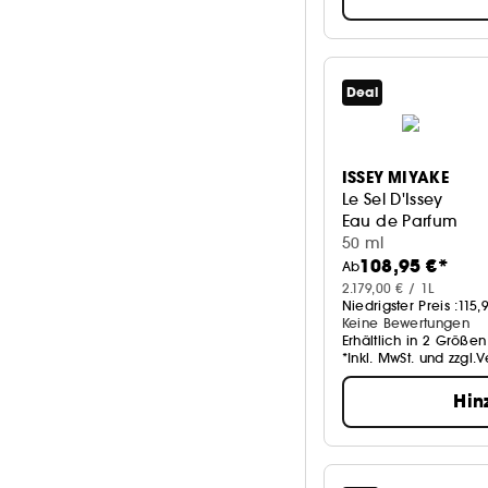
Deal
ISSEY MIYAKE
Le Sel D'Issey
Eau de Parfum
50 ml
108,95 €*
Ab
2.179,00 € / 1L
Niedrigster Preis :
115,
Keine Bewertungen
Erhältlich in 2 Größen
*Inkl. MwSt. und zzgl.
Hin