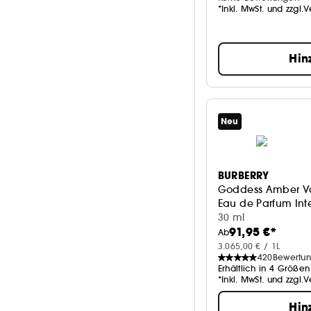
*Inkl. MwSt. und zzgl.
Hin
Neu
BURBERRY
Goddess Amber Va
Eau de Parfum Int
30 ml
91,95 €*
Ab
3.065,00 € / 1L
420
Bewertu
Erhältlich in 4 Größen
*Inkl. MwSt. und zzgl.
Hin