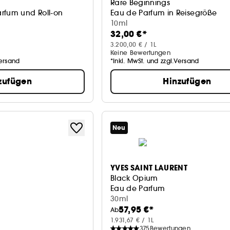
Rare Beginnings
rfum und Roll-on
Eau de Parfum in Reisegröße
10ml
32,00 €*
3.200,00 € / 1L
Keine Bewertungen
Versand
*Inkl. MwSt. und zzgl.Versand
zufügen
Hinzufügen
Neu
YVES SAINT LAURENT
Black Opium
Eau de Parfum
30ml
57,95 €*
Ab
1.931,67 € / 1L
375
Bewertungen