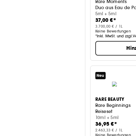
Rare Moments
Set/Palette/Kit
3
JULIETTE HAS A GUN
Duo aus Eau de Pa
5
5ml + 5ml
37,00 €*
SEPHORA COLLECTION
5
3.700,00 € / 1L
Mehr anzeigen
Keine Bewertungen
*Inkl. MwSt. und zzgl.
Hin
Neu
RARE BEAUTY
Rare Beginnings
Reiseset
10ml + 5ml
36,95 €*
2.463,33 € / 1L
Keine Bewertungen