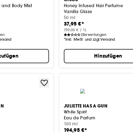
r and Body Mist
Honey Infused Hair Perfume
Vanilla Glaze
50 ml
37,95 €*
759,00 € / 1L
gen
2
Bewertungen
Versand
*Inkl. MwSt. und zzgl.Versand
zufügen
Hinzufügen
UN
JULIETTE HAS A GUN
White Spirit
Eau de Parfum
100 ml
194,95 €*