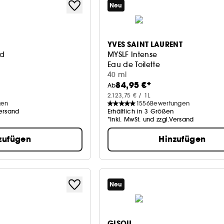
Neu
YVES SAINT LAURENT
ad
MYSLF Intense
Eau de Toilette
40 ml
84,95 €*
Ab
2.123,75 € / 1L
gen
1556
Bewertungen
Versand
Erhältlich in 3 Größen
*Inkl. MwSt. und zzgl.Versand
zufügen
Hinzufügen
Neu
GISOU