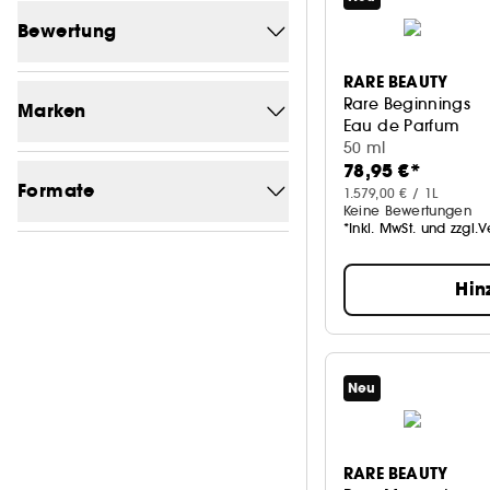
Von (€)
Bis (€)
Bewertung
RARE BEAUTY
1/5
95
Rare Beginnings
Marken
Eau de Parfum
2/5
95
50 ml
Eine Marke suchen
78,95 €*
3/5
94
Formate
1.579,00 € / 1L
Keine Bewertungen
4/5
81
*Inkl. MwSt. und zzgl.
Flakon
58
KILIAN PARIS
32
5/5
3
Hin
Standard
29
PHLUR
25
Sprühflasche
19
JO MALONE LONDON
9
Nachfüllbarer Flakon
15
LANCÔME
7
Neu
Reisegröße
12
RARE BEAUTY
6
Nachfüllbar
3
RARE BEAUTY
GISOU
5