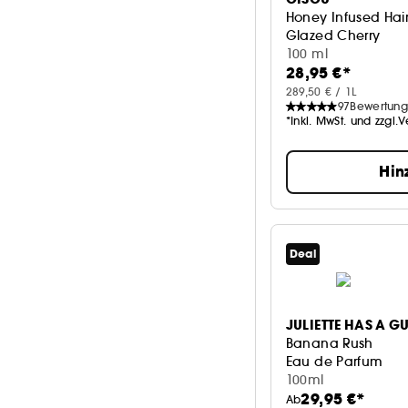
Honey Infused Hai
Glazed Cherry
100 ml
28,95 €*
289,50 € / 1L
97
Bewertun
*Inkl. MwSt. und zzgl.
Hin
Deal
JULIETTE HAS A G
Banana Rush
Eau de Parfum
100ml
29,95 €*
Ab