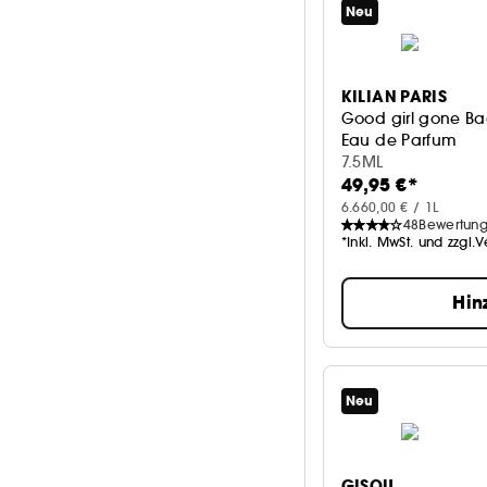
Neu
KILIAN PARIS
Good girl gone B
Eau de Parfum
7.5ML
49,95 €*
6.660,00 € / 1L
48
Bewertun
*Inkl. MwSt. und zzgl.
Hin
Neu
GISOU