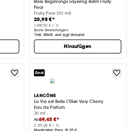
Rare Beginnings Layering Balm Fruity
Pear
Parfum-Balsam
Fruity Pear (20 ml)
20,95 €*
1.047,50 € / 1L
Keine Bewertungen
*Inkl. MwSt. und zzgl.Versand
Hinzufügen
Deal
LANCÔME
La Vie est Belle L'Elixir Very Cherry
Eau de Parfum
30 ml
69,45 €*
Ab
2.315,00 € / 1L
Niedrigster Preis :
81,95 €