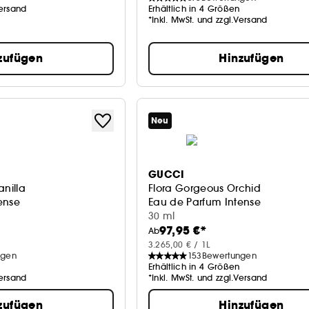
Versand
Erhältlich in 4 Größen
*Inkl. MwSt. und zzgl.Versand
zufügen
Hinzufügen
Neu
GUCCI
nilla
Flora Gorgeous Orchid
ense
Eau de Parfum Intense
30 ml
97,95 €*
Ab
3.265,00 € / 1L
ngen
153
Bewertungen
Erhältlich in 4 Größen
Versand
*Inkl. MwSt. und zzgl.Versand
zufügen
Hinzufügen