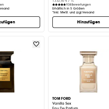
1.332,50 € / 1L
gen
938
Bewertungen
Versand
Erhältlich in 5 Größen
*Inkl. MwSt. und zzgl.Versand
zufügen
Hinzufügen
TOM FORD
Vanilla Sex
Eau De Parfum