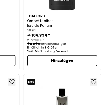
TOM FORD
Ombré Leather
Eau de Parfum
50 ml
104,95 €*
Ab
2.099,00 € / 1L
3098
Bewertungen
Erhältlich in 3 Größen
*Inkl. MwSt. und zzgl.Versand
Hinzufügen
Neu