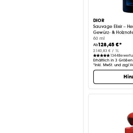
DIOR
Sauvage Elixir – Her
Gewürz- & Holznot
60 ml
128,45 €*
Ab
2.140,83 € / 1L
1344
Bewert
Erhältlich in 3 Größen
*Inkl. MwSt. und zzgl.
Hin