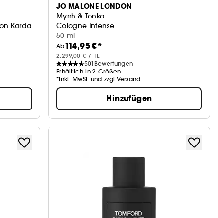
JO MALONE LONDON
Myrrh & Tonka
von Kardamom, Lavendel & Iris
Cologne Intense
50 ml
114,95 €*
Ab
2.299,00 € / 1L
501
Bewertungen
Erhältlich in 2 Größen
*Inkl. MwSt. und zzgl.Versand
Hinzufügen