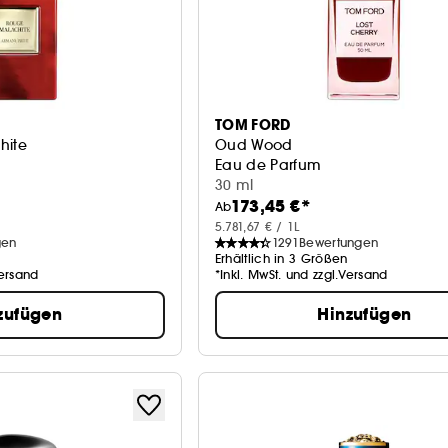
TOM FORD
hite
Oud Wood
Eau de Parfum
30 ml
173,45 €*
Ab
5.781,67 € / 1L
gen
1291
Bewertungen
Erhältlich in 3 Größen
Versand
*Inkl. MwSt. und zzgl.Versand
zufügen
Hinzufügen