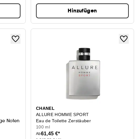
Hinzufügen
CHANEL
ALLURE HOMME SPORT
ige Noten &Vanille-Absolue-Noten
Eau de Toilette Zerstäuber
100 ml
61,45 €*
Ab