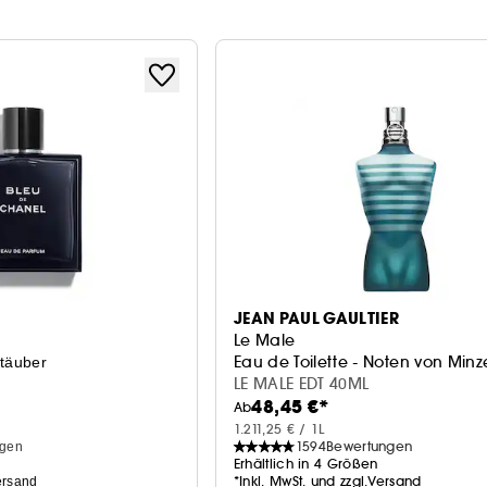
JEAN PAUL GAULTIER
Le Male
Eau de Toilette - Noten von Minz
täuber
LE MALE EDT 40ML
48,45 €*
Ab
1.211,25 € / 1L
1594
Bewertungen
ngen
Erhältlich in 4 Größen
*Inkl. MwSt. und zzgl.Versand
ersand