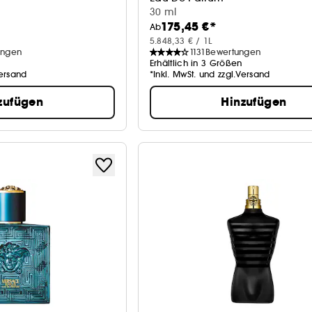
30 ml
175,45 €*
Ab
5.848,33 € / 1L
ungen
1131
Bewertungen
Erhältlich in 3 Größen
Versand
*Inkl. MwSt. und zzgl.Versand
zufügen
Hinzufügen