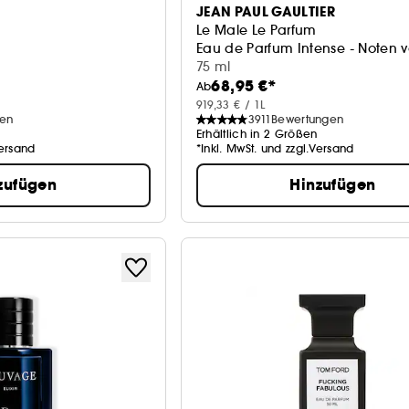
JEAN PAUL GAULTIER
Le Male Le Parfum
Eau de Parfum Intense - Noten 
75 ml
68,95 €*
Ab
919,33 € / 1L
gen
3911
Bewertungen
Erhältlich in 2 Größen
Versand
*Inkl. MwSt. und zzgl.Versand
zufügen
Hinzufügen