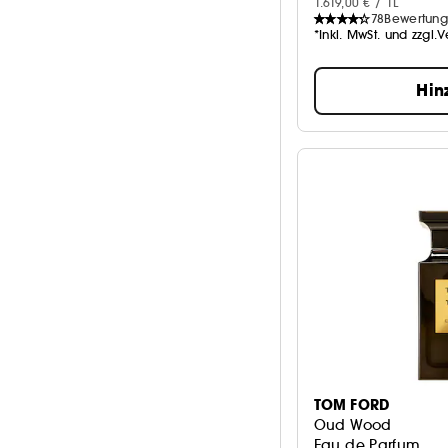
1.619,00 € / 1L
78
Bewertun
*Inkl. MwSt. und zzgl.
Hin
TOM FORD
Oud Wood
Eau de Parfum