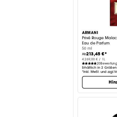
ARMANI
Privé Rouge Malac
Eau de Parfum
50 ml
213,45 €*
Ab
4.269,00 € / 1L
20
Bewertun
Erhältlich in 2 Größen
*Inkl. MwSt. und zzgl.
Hin