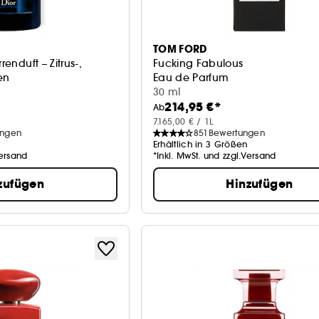
TOM FORD
renduft – Zitrus-,
Fucking Fabulous
en
Eau de Parfum
30 ml
214,95 €*
Ab
7.165,00 € / 1L
ungen
851
Bewertungen
Erhältlich in 3 Größen
Versand
*Inkl. MwSt. und zzgl.Versand
zufügen
Hinzufügen