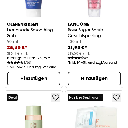
OLEHENRIKSEN
LANCÔME
Lemonade Smoothing
Rose Sugar Scrub
Srub
Gesichtspeeling
AHA Gesichtspeeling - glättend & neu strukturierend
90 ml
100 ml
28,45 €*
21,95 €*
316,11 € / 1L
219,50 € / 1L
Niedrigster Preis :
28,95 €
49
1753
*Inkl. MwSt. und zzgl.Versand
*Inkl. MwSt. und zzgl.Versand
Hinzufügen
Hinzufügen
Deal
Nur bei Sephora**