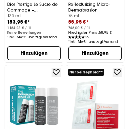
Dior Prestige Le Sucre de
Re-Texturizing Micro-
Gommage –
Dermabrasion
außergewöhnliches
130 ml
75 ml
153,95 €*
55,95 €*
Zucker-Gesichtspeeling
1.184,23 € / 1L
746,00 € / 1L
Keine Bewertungen
Niedrigster Preis :
58,95 €
*Inkl. MwSt. und zzgl.Versand
86
*Inkl. MwSt. und zzgl.Versand
Hinzufügen
Hinzufügen
Nur bei Sephora**