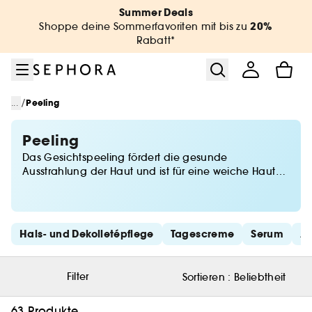
Zum Menü
Zum Hauptinhalt
Zur Fußzeile
Summer Deals
20%
Shoppe deine Sommerfavoriten mit bis zu
Rabatt*
/
...
Peeling
Peeling
Das Gesichtspeeling fördert die gesunde
Ausstrahlung der Haut und ist für eine weiche Haut
ohne Hautunreinheiten unverzichtbar. Die Haut
atmet, gewinnt an Elastizität und erhält ihre
Ausstrahlung zurück. Mit Sephora wird ein Peeling
oder reinigendes Gummi von hoher Qualität für eine
Schnelllinks überspringen
Hals- und Dekolletépflege
Tagescreme
Serum
A
gesunde Haut aufgetragen.
Filter
Sortieren :
Beliebtheit
63 Produkte