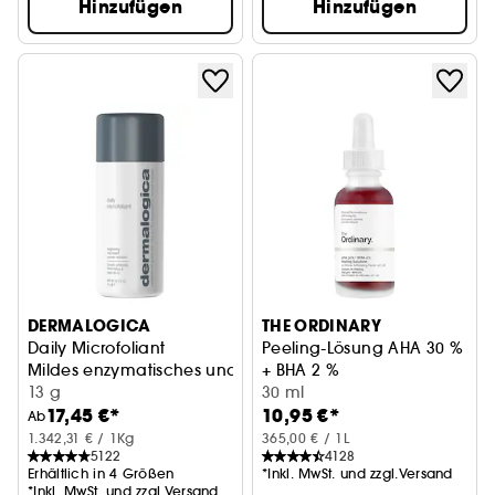
Hinzufügen
Hinzufügen
DERMALOGICA
THE ORDINARY
Daily Microfoliant
Peeling-Lösung AHA 30 %
Mildes enzymatisches und mechanisches Peeling
+ BHA 2 %
13 g
Peelingbehandlung
30 ml
17,45 €*
10,95 €*
Ab
1.342,31 € / 1Kg
365,00 € / 1L
5122
4128
Erhältlich in 4 Größen
*Inkl. MwSt. und zzgl.Versand
*Inkl. MwSt. und zzgl.Versand