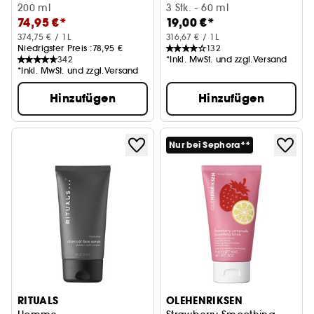
200 ml
3 Stk. - 60 ml
74,95 €*
19,00 €*
374,75 € / 1L
316,67 € / 1L
Niedrigster Preis :
78,95 €
132
342
*Inkl. MwSt. und zzgl.Versand
*Inkl. MwSt. und zzgl.Versand
Hinzufügen
Hinzufügen
Nur bei Sephora**
RITUALS
OLEHENRIKSEN