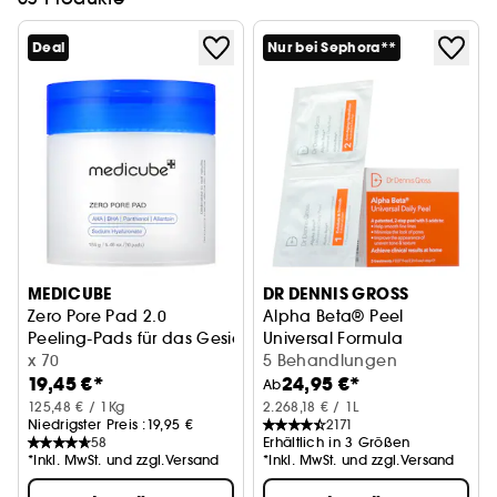
Deal
Nur bei Sephora**
MEDICUBE
DR DENNIS GROSS
Zero Pore Pad 2.0
Alpha Beta® Peel
Peeling-Pads für das Gesicht
Universal Formula
x 70
5 Behandlungen
19,45 €*
24,95 €*
Ab
125,48 € / 1Kg
2.268,18 € / 1L
Niedrigster Preis :
19,95 €
2171
58
Erhältlich in 3 Größen
*Inkl. MwSt. und zzgl.Versand
*Inkl. MwSt. und zzgl.Versand