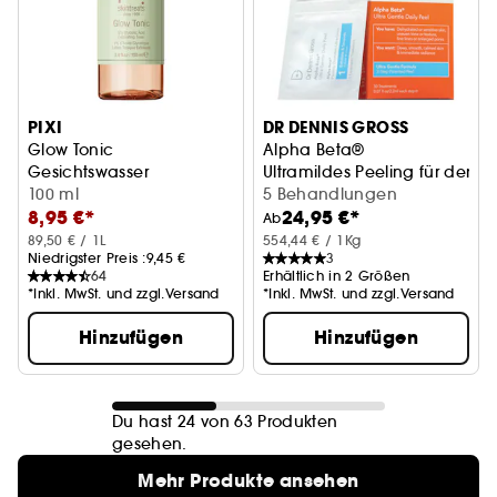
PIXI
DR DENNIS GROSS
Glow Tonic
Alpha Beta®
Gesichtswasser
Ultramildes Peeling für den Al
100 ml
5 Behandlungen
8,95 €*
24,95 €*
Ab
89,50 € / 1L
554,44 € / 1Kg
Niedrigster Preis :
9,45 €
3
64
Erhältlich in 2 Größen
*Inkl. MwSt. und zzgl.Versand
*Inkl. MwSt. und zzgl.Versand
Hinzufügen
Hinzufügen
Du hast 24 von 63 Produkten
gesehen.
Mehr Produkte ansehen