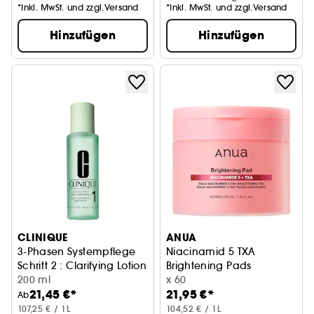
*Inkl. MwSt. und zzgl.Versand
*Inkl. MwSt. und zzgl.Versand
Hinzufügen
Hinzufügen
CLINIQUE
ANUA
3-Phasen Systempflege
Niacinamid 5 TXA
Schritt 2 : Clarifying Lotion
Brightening Pads
200 ml
Aufhellende Niacinamid-Pad
x 60
21,45 €*
21,95 €*
Ab
107,25 € / 1L
104,52 € / 1L