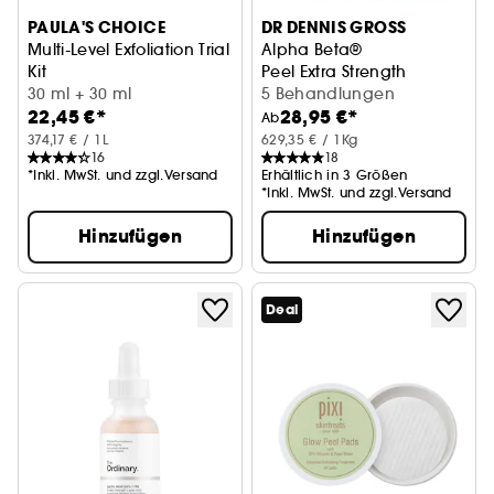
PAULA'S CHOICE
DR DENNIS GROSS
Multi-Level Exfoliation Trial
Alpha Beta®
Kit
Peel Extra Strength
Peeling-Duo zum Entdecken mit AHA + BHA
30 ml + 30 ml
5 Behandlungen
22,45 €*
28,95 €*
Ab
374,17 € / 1L
629,35 € / 1Kg
16
18
*Inkl. MwSt. und zzgl.Versand
Erhältlich in 3 Größen
*Inkl. MwSt. und zzgl.Versand
Hinzufügen
Hinzufügen
Deal