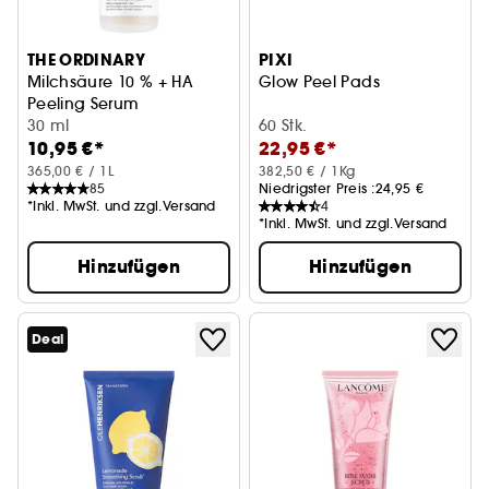
THE ORDINARY
PIXI
Milchsäure 10 % + HA
Glow Peel Pads
Peeling Serum
30 ml
60 Stk.
10,95 €*
22,95 €*
365,00 € / 1L
382,50 € / 1Kg
85
Niedrigster Preis :
24,95 €
*Inkl. MwSt. und zzgl.Versand
4
*Inkl. MwSt. und zzgl.Versand
Hinzufügen
Hinzufügen
Deal