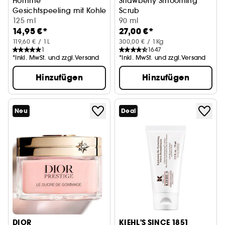
Homme
Strawberry Smoothing
Gesichtspeeling mit Kohle
Scrub
125 ml
Gesichtspeeling mit AHA
90 ml
14,95 €*
27,00 €*
119,60 € / 1L
300,00 € / 1Kg
1
1647
*Inkl. MwSt. und zzgl.Versand
*Inkl. MwSt. und zzgl.Versand
Hinzufügen
Hinzufügen
Neu
Deal
DIOR
KIEHL'S SINCE 1851