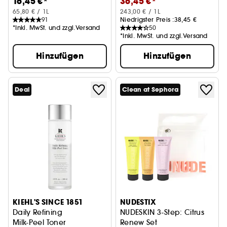
16,45 €*
36,45 €*
65,80 € / 1L
243,00 € / 1L
91
Niedrigster Preis :
38,45 €
*Inkl. MwSt. und zzgl.Versand
50
*Inkl. MwSt. und zzgl.Versand
Hinzufügen
Hinzufügen
Deal
Clean at Sephora
KIEHL'S SINCE 1851
NUDESTIX
Daily Refining
NUDESKIN 3-Step: Citrus
Milk-Peel Toner
Renew Set