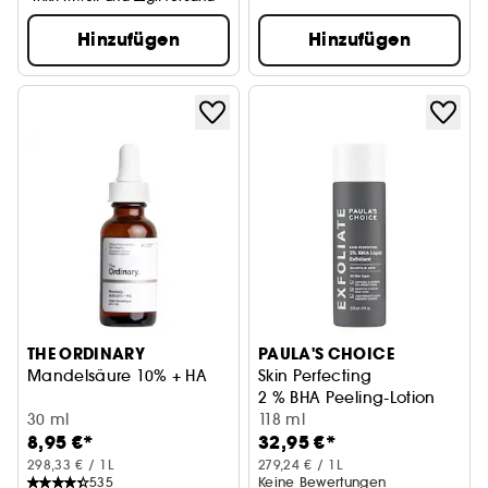
Hinzufügen
Hinzufügen
THE ORDINARY
PAULA'S CHOICE
Mandelsäure 10% + HA
Skin Perfecting
2 % BHA Peeling-Lotion
30 ml
118 ml
8,95 €*
32,95 €*
298,33 € / 1L
279,24 € / 1L
535
Keine Bewertungen