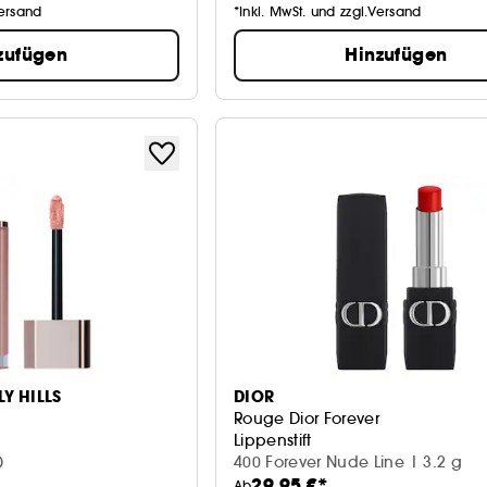
Versand
*Inkl. MwSt. und zzgl.Versand
zufügen
Hinzufügen
Y HILLS
DIOR
Rouge Dior Forever
Lippenstift
)
400 Forever Nude Line | 3.2 g
29,95 €*
Ab