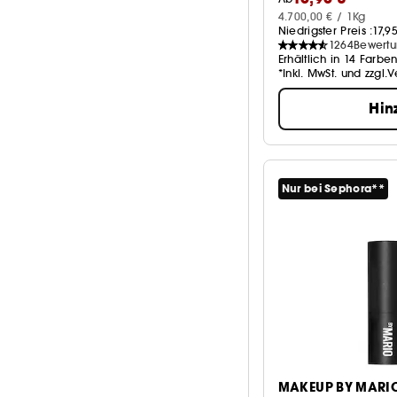
Mehr anzeigen
Serum
2
4.700,00 € / 1Kg
Niedrigster Preis :
17,9
Gel
1264
Bewert
1
Erhältlich in 14 Farbe
Mehr anzeigen
*Inkl. MwSt. und zzgl.
Hin
Nur bei Sephora**
MAKEUP BY MARI