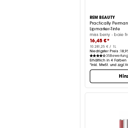
REM BEAUTY
Practically Perma
Lipmarker-Tinte
miss berry - baie f
16,45 €*
10.281,25 € / 1L
Niedrigster Preis :
18,9
35
Bewertun
Erhältlich in 4 Farben
*Inkl. MwSt. und zzgl.
Hin