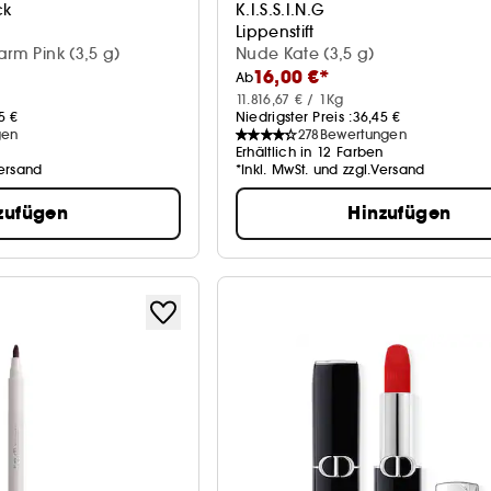
ck
K.I.S.S.I.N.G
Lippenstift
arm Pink (3,5 g)
Nude Kate (3,5 g)
16,00 €*
Ab
11.816,67 € / 1Kg
5 €
Niedrigster Preis :
36,45 €
gen
278
Bewertungen
n
Erhältlich in 12 Farben
Versand
*Inkl. MwSt. und zzgl.Versand
zufügen
Hinzufügen