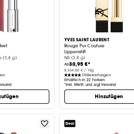
YVES SAINT LAURENT
lvet
Rouge Pur Couture
Lippenstift
 (3,4 g)
N8 (3,8 g)
30,95 €*
Ab
8.364,86 € / 1Kg
gen
174
Bewertungen
Erhältlich in 22 Farben
Versand
*Inkl. MwSt. und zzgl.Versand
zufügen
Hinzufügen
Deal