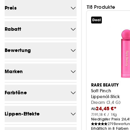
118 Produkte
Preis
Deal
Von (€)
Bis (€)
Rabatt
-0
36
Bewertung
-4
1
1/5
109
-4.7
2
Marken
2/5
108
-4.8
1
RARE BEAUTY
Eine Marke suchen
3/5
105
Soft Pinch
-4.9
Farbtöne
1
Lippenöl-Stick
4/5
93
Dream (3,4 G)
-5.3
2
24,45 €*
Rötungen
Ab
86
CHARLOTTE TILBURY
11
5/5
Lippen-Effekte
15
-5.4
7.191,18 € / 1Kg
1
Niedrigster Preis :
26,4
Rosa
74
DIOR
9
279
Bewertu
-6
1
Erhältlich in 8 Farben