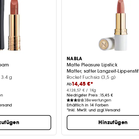
NABLA
ream
Matte Pleasure Lipstick
Matter, satter Langzeit-Lippenstif
 3.4 g
Rocket Fuchsia (3,5 g)
14,45 €*
Ab
4.128,57 € / 1Kg
en
Niedrigster Preis :
15,45 €
n
3
Bewertungen
Versand
Erhältlich in 14 Farben
*Inkl. MwSt. und zzgl.Versand
zufügen
Hinzufügen