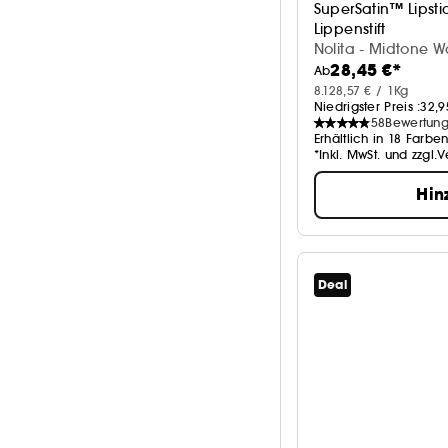
SuperSatin™ Lipsti
Lippenstift
Nolita - Midtone W
28,45 €*
Ab
8.128,57 € / 1Kg
Niedrigster Preis :
32,9
58
Bewertun
Erhältlich in 18 Farbe
*Inkl. MwSt. und zzgl.
Hin
Deal