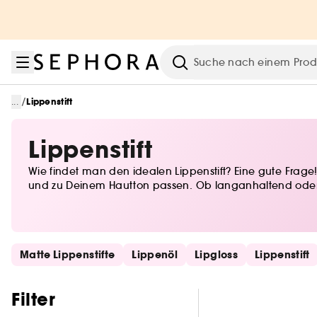
Zum Menü
Zum Hauptinhalt
Zur Fußzeile
Suche
/
...
Lippenstift
Lippenstift
Wie findet man den idealen Lippenstift? Eine gute Frage!
und zu Deinem Hautton passen. Ob langanhaltend oder fe
Schönheit erstrahlen zu lassen.
Schnelllinks überspringen
Matte Lippenstifte
Lippenöl
Lipgloss
Lippenstift
Filter überspringen
Filter