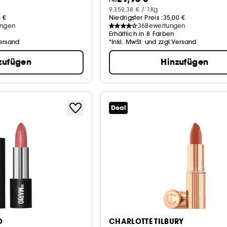
9.359,38 € / 1Kg
5 €
Niedrigster Preis :
35,00 €
ungen
36
Bewertungen
n
Erhältlich in 8 Farben
Versand
*Inkl. MwSt. und zzgl.Versand
zufügen
Hinzufügen
Deal
O
CHARLOTTE TILBURY