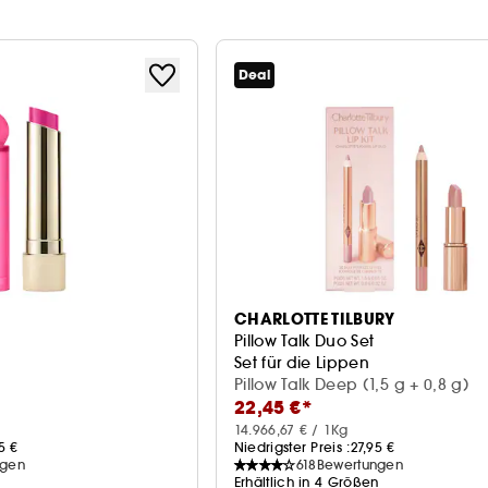
Deal
CHARLOTTE TILBURY
Pillow Talk Duo Set
Set für die Lippen
Pillow Talk Deep (1,5 g + 0,8 g)
22,45 €*
14.966,67 € / 1Kg
5 €
Niedrigster Preis :
27,95 €
ngen
618
Bewertungen
Erhältlich in 4 Größen