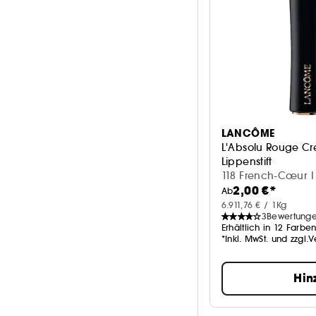
LANCÔME
L'Absolu Rouge C
Lippenstift
118 French-Cœur |
2,00 €*
Ab
6.911,76 € / 1Kg
3
Bewertung
Erhältlich in 12 Farbe
*Inkl. MwSt. und zzgl.
Hin