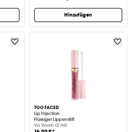
Hinzufügen
TOO FACED
Lip Injection
Flüssiger Lippenstift
Va Voom (3 ml)
16,00 €*