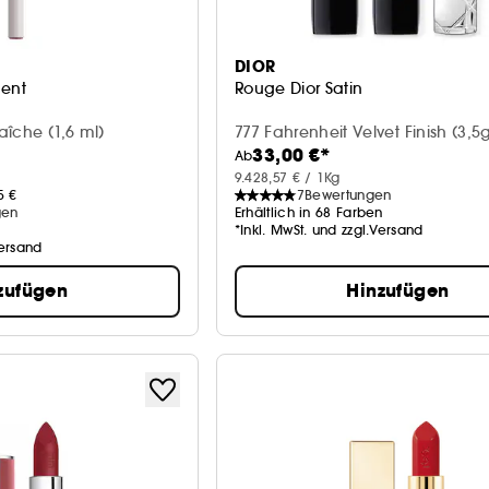
DIOR
nent
Rouge Dior Satin
raîche (1,6 ml)
777 Fahrenheit Velvet Finish (3,5
33,00 €*
Ab
9.428,57 € / 1Kg
5 €
7
Bewertungen
gen
Erhältlich in 68 Farben
*Inkl. MwSt. und zzgl.Versand
Versand
zufügen
Hinzufügen