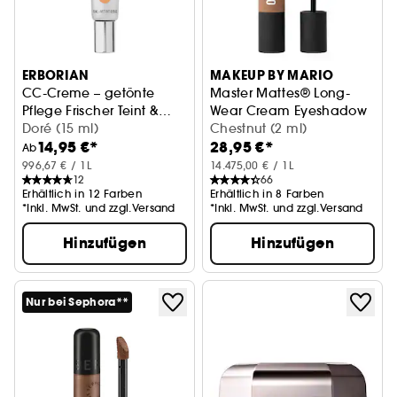
ERBORIAN
MAKEUP BY MARIO
CC-Creme – getönte
Master Mattes® Long-
Pflege Frischer Teint &
Wear Cream Eyeshadow
strahlender Glow
Doré (15 ml)
Cremefarbener Lidschatten
Chestnut (2 ml)
14,95 €*
28,95 €*
Ab
996,67 € / 1L
14.475,00 € / 1L
12
66
Erhältlich in 12 Farben
Erhältlich in 8 Farben
*Inkl. MwSt. und zzgl.Versand
*Inkl. MwSt. und zzgl.Versand
Hinzufügen
Hinzufügen
Nur bei Sephora**