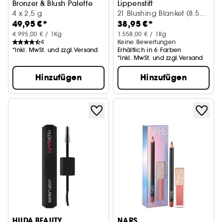
Bronzer & Blush Palette
Lippenstift
4 x 2,5 g
21 Blushing Blanket (8.5
49,95 €*
38,95 €*
ml)
4.995,00 € / 1Kg
1.558,00 € / 1Kg
4
Keine Bewertungen
*Inkl. MwSt. und zzgl.Versand
Erhältlich in 6 Farben
*Inkl. MwSt. und zzgl.Versand
Hinzufügen
Hinzufügen
HUDA BEAUTY
NARS