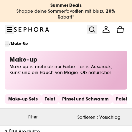
Zum Menü
Zum Hauptinhalt
Zur Fußzeile
Summer Deals
20%
Shoppe deine Sommerfavoriten mit bis zu
Rabatt*
/
...
Make-Up
Make-up
Make-up ist mehr als nur Farbe – es ist Ausdruck,
Kunst und ein Hauch von Magie. Ob natürlicher
Glow oder dramatischer Look, bei Sephora findest du
alles, um deine Persönlichkeit perfekt in Szene zu
setzen. Von Foundations für den perfekten Teint über
ausdrucksstarkes Augen-Make-up bis hin zu
Schnelllinks überspringen
Make-up Sets
Teint
Pinsel und Schwamm
Palett
Lidschatten in allen Nuancen – entdecke die
neuesten Trends und zeitlose Klassiker. Lass deiner
Kreativität freien Lauf und finde deine Beauty-Must-
Filter
Sortieren :
Vorschlag
haves für jeden Anlass!
2.034 Produkte