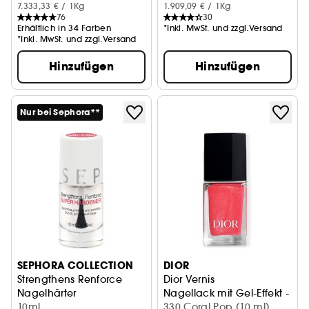
7.333,33 € / 1Kg
1.909,09 € / 1Kg
76
30
Erhältlich in 34 Farben
*Inkl. MwSt. und zzgl.Versand
*Inkl. MwSt. und zzgl.Versand
Hinzufügen
Hinzufügen
Nur bei Sephora**
SEPHORA COLLECTION
DIOR
Strengthens Renforce
Dior Vernis
Nagelhärter
Nagellack mit Gel-Effekt - Co
10ml
330 Coral Pop (10 ml)