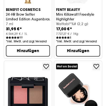
BENEFIT COSMETICS
FENTY BEAUTY
24-HR Brow Setter
Mini Killawatt Freestyle
Limited Edition Augenbrauengel
Highlighter
7 ml
Make-up, Teint, Highlighter
Wattab!*%# (2,2 g)
31,95 €*
17,00 €*
4.564,29 € / 1L
7.727,27 € / 1Kg
99
8
*Inkl. MwSt. und zzgl.Versand
*Inkl. MwSt. und zzgl.Versand
Hinzufügen
Hinzufügen
Hot on Social