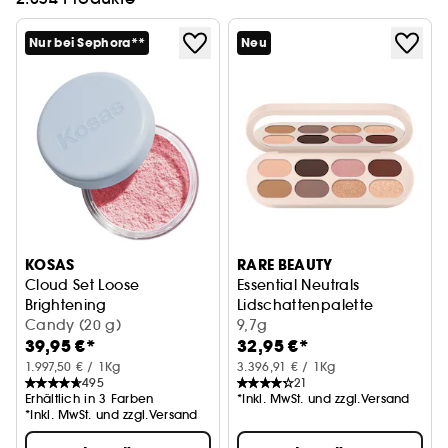
Nur bei Sephora**
Neu
KOSAS
RARE BEAUTY
Cloud Set Loose
Essential Neutrals
Brightening
Lidschattenpalette
Fixierender, durchscheinender loser Puder
Candy (20 g)
9,7g
39,95 €*
32,95 €*
1.997,50 € / 1Kg
3.396,91 € / 1Kg
495
21
Erhältlich in 3 Farben
*Inkl. MwSt. und zzgl.Versand
*Inkl. MwSt. und zzgl.Versand