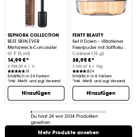
SEPHORA COLLECTION
FENTY BEAUTY
BEST SKIN EVER
Set It Down – Ultrafeiner
Mehrzweck-Concealer
Fixierpuder mit Softfokus-
01 P (5 ml)
Effekt
Cashew (15 g)
14,99 €*
38,95 €*
2.998,00 € / 1L
2.596,67 € / 1Kg
38
24
Erhältlich in 24 Farben
Erhältlich in 8 Farben
*Inkl. MwSt. und zzgl.Versand
*Inkl. MwSt. und zzgl.Versand
Hinzufügen
Hinzufügen
Du hast 24 von 2034 Produkten
gesehen.
Mehr Produkte ansehen