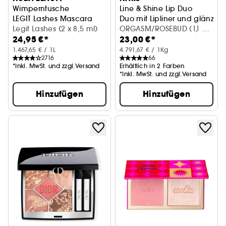
Wimperntusche
Line & Shine Lip Duo
LEGIT Lashes Mascara
Duo mit Lipliner und glänzen
Legit Lashes (2 x 8,5 ml)
ORGASM/ROSEBUD (1,1 g;
24,95 €*
23,00 €*
3,7 ml)
1.467,65 € / 1L
4.791,67 € / 1Kg
2716
66
*Inkl. MwSt. und zzgl.Versand
Erhältlich in 2 Farben
*Inkl. MwSt. und zzgl.Versand
Hinzufügen
Hinzufügen