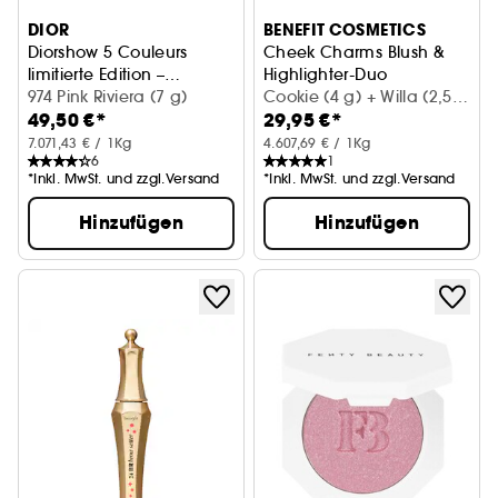
DIOR
BENEFIT COSMETICS
Diorshow 5 Couleurs
Cheek Charms Blush &
limitierte Edition –
Highlighter-Duo
Farbintensive Lidschatten
974 Pink Riviera (7 g)
Limited Edition
Cookie (4 g) + Willa (2,5
49,50 €*
29,95 €*
g)
7.071,43 € / 1Kg
4.607,69 € / 1Kg
6
1
*Inkl. MwSt. und zzgl.Versand
*Inkl. MwSt. und zzgl.Versand
Hinzufügen
Hinzufügen