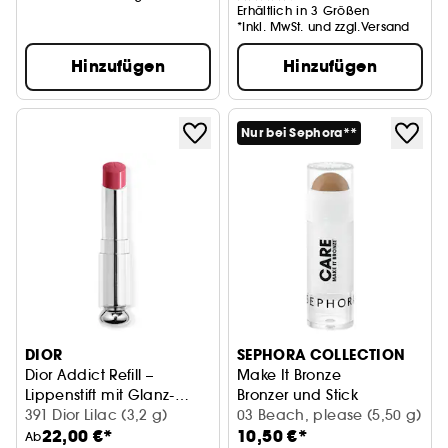
Erhältlich in 3 Größen
*Inkl. MwSt. und zzgl.Versand
Hinzufügen
Hinzufügen
Nur bei Sephora**
DIOR
SEPHORA COLLECTION
Dior Addict Refill –
Make It Bronze
Lippenstift mit Glanz-
Bronzer und Stick
Finish Refill
391 Dior Lilac (3,2 g)
03 Beach, please (5,50 g)
22,00 €*
10,50 €*
Ab