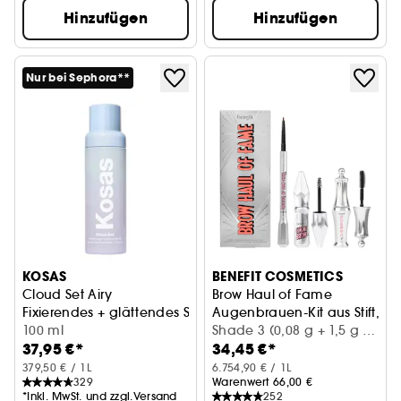
Hinzufügen
Hinzufügen
Nur bei Sephora**
KOSAS
BENEFIT COSMETICS
Cloud Set Airy
Brow Haul of Fame
Fixierendes + glättendes Spray
Augenbrauen-Kit aus Stift, Ge
100 ml
Shade 3 (0,08 g + 1,5 g +
37,95 €*
34,45 €*
3,5 ml)
379,50 € / 1L
6.754,90 € / 1L
329
Warenwert 66,00 €
*Inkl. MwSt. und zzgl.Versand
252