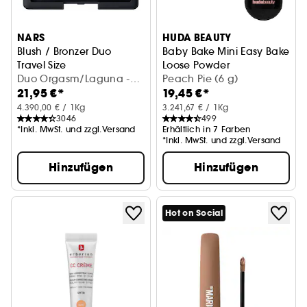
NARS
HUDA BEAUTY
Blush / Bronzer Duo
Baby Bake Mini Easy Bake
Travel Size
Loose Powder
Duo Orgasm/Laguna -
Easy Bake loses Mini-Fixierpu
Peach Pie (6 g)
21,95 €*
19,45 €*
2,5g
4.390,00 € / 1Kg
3.241,67 € / 1Kg
3046
499
*Inkl. MwSt. und zzgl.Versand
Erhältlich in 7 Farben
*Inkl. MwSt. und zzgl.Versand
Hinzufügen
Hinzufügen
Hot on Social