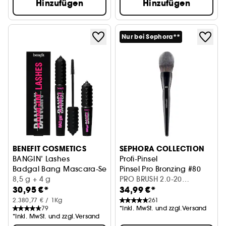
Hinzufügen
Hinzufügen
Nur bei Sephora**
BENEFIT COSMETICS
SEPHORA COLLECTION
BANGIN’ Lashes
Profi-Pinsel
Badgal Bang Mascara-Set mit gratis Mini
Pinsel Pro Bronzing #80
8,5 g + 4 g
PRO BRUSH 2.0-20
30,95 €*
34,99 €*
BRONZER BRUSH 80
2.380,77 € / 1Kg
261
79
*Inkl. MwSt. und zzgl.Versand
*Inkl. MwSt. und zzgl.Versand