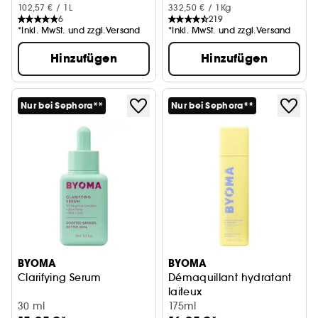
102,57 € / 1L
332,50 € / 1Kg
6
219
*Inkl. MwSt. und zzgl.Versand
*Inkl. MwSt. und zzgl.Versand
Hinzufügen
Hinzufügen
Nur bei Sephora**
Nur bei Sephora**
BYOMA
BYOMA
Clarifying Serum
Démaquillant hydratant
laiteux
30 ml
Beruhigender Make-up-Entfer
175ml