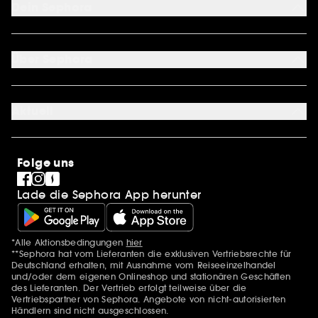
Dein Sephora
Lieferservices
Retoure & Rückerstattung
Mein Konto
Zahlungsmethoden
Sephora Unlimited
Über Sephora
Geschenkkarte
Cookie Einstellungen
Über uns
Karriere
Aktuell
International
Stores
SEPHORA Prize
Sephora Stands
Clean at Sephora
Folge uns
Pride
Lade die Sephora App herunter
*Alle Aktionsbedingungen
hier
Zusätzlich Erwähnungen
**Sephora hat vom Lieferanten die exklusiven Vertriebsrechte für
Deutschland erhalten, mit Ausnahme vom Reiseeinzelhandel
und/oder dem eigenen Onlineshop und stationären Geschäften
des Lieferanten. Der Vertrieb erfolgt teilweise über die
Vertriebspartner von Sephora. Angebote von nicht-autorisierten
Händlern sind nicht ausgeschlossen.