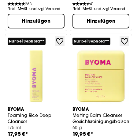
263
41
*Inkl. MwSt. und zzgl.Versand
*Inkl. MwSt. und zzgl.Versand
Hinzufügen
Hinzufügen
Nur bei Sephora**
Nur bei Sephora**
BYOMA
BYOMA
Foaming Rice Deep
Melting Balm Cleanser
Cleanser
Gesichtsreinigungsbalsam
Reinigungsschaum für das Gesicht
175 ml
60 g
17,95 €*
19,95 €*