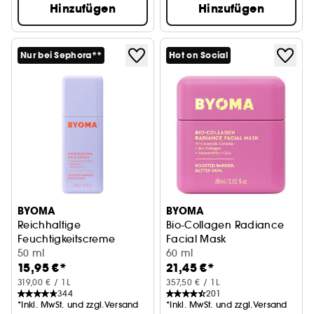
Hinzufügen
Hinzufügen
Nur bei Sephora**
Hot on Social
BYOMA
BYOMA
Reichhaltige
Bio-Collagen Radiance
Feuchtigkeitscreme
Facial Mask
50 ml
Glow-Maske mit Bio-Kollagen
60 ml
15,95 €*
21,45 €*
319,00 € / 1L
357,50 € / 1L
344
201
*Inkl. MwSt. und zzgl.Versand
*Inkl. MwSt. und zzgl.Versand