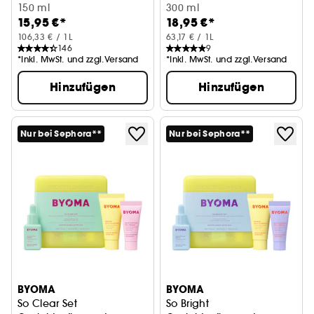
150 ml
Duschgel gegen Unreinheite
300 ml
15,95 €*
18,95 €*
106,33 € / 1L
63,17 € / 1L
146
9
*Inkl. MwSt. und zzgl.Versand
*Inkl. MwSt. und zzgl.Versand
Hinzufügen
Hinzufügen
Nur bei Sephora**
Nur bei Sephora**
BYOMA
BYOMA
So Clear Set
So Bright