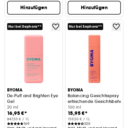
Hinzufügen
Hinzufügen
Nur bei Sephora**
Nur bei Sephora**
BYOMA
BYOMA
De-Puff and Brighten Eye
Balancing Gesichtsspray
Gel
erfrischende Gesichtsbehan
Gel für die Augenkontur
20 ml
100 ml
16,95 €*
15,95 €*
847,50 € / 1L
159,50 € / 1L
169
320