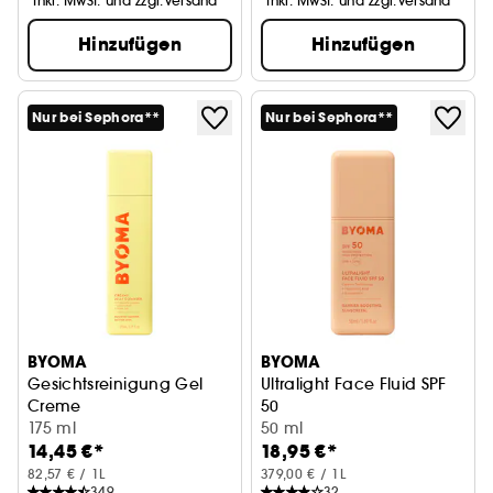
*Inkl. MwSt. und zzgl.Versand
*Inkl. MwSt. und zzgl.Versand
Hinzufügen
Hinzufügen
Nur bei Sephora**
Nur bei Sephora**
BYOMA
BYOMA
Gesichtsreinigung Gel
Ultralight Face Fluid SPF
Creme
50
175 ml
Sonnenschutz
50 ml
14,45 €*
18,95 €*
82,57 € / 1L
379,00 € / 1L
349
32