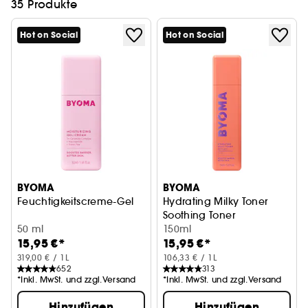
35 Produkte
Hot on Social
Hot on Social
BYOMA
BYOMA
Feuchtigkeitscreme-Gel
Hydrating Milky Toner
Soothing Toner
50 ml
150ml
15,95 €*
15,95 €*
319,00 € / 1L
106,33 € / 1L
652
313
*Inkl. MwSt. und zzgl.Versand
*Inkl. MwSt. und zzgl.Versand
Hinzufügen
Hinzufügen