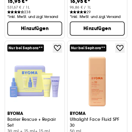
15,95 €*
16,95 €*
531,67 € / 1L
96,86 € / 1L
238
29
*Inkl. MwSt. und zzgl.Versand
*Inkl. MwSt. und zzgl.Versand
Hinzufügen
Hinzufügen
Nur bei Sephora**
Nur bei Sephora**
BYOMA
BYOMA
Barrier Rescue + Repair
Ultralight Face Fluid SPF
Set
30
Feuchtigkeitsspendendes Pflegeset
30 ml + 15 ml+ 15 ml
Sonnenschutz
50 ml