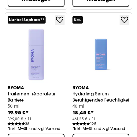
Nur bei Sephora**
Neu
BYOMA
BYOMA
Traitement réparateur
Hydrating Serum
Barrier+
Beruhigendes Feuchtigkeitsse
Reparierende Gesichtspflege
50 ml
40 ml
19,95 €*
18,45 €*
399,00 € / 1L
461,25 € / 1L
38
125
*Inkl. MwSt. und zzgl.Versand
*Inkl. MwSt. und zzgl.Versand