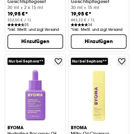
Gesichtspflegeset
Gesichtspflegeset
30 ml + 2 x 15 ml
30 ml + 15 ml
19,95 €*
19,95 €*
332,50 € / 1L
443,33 € / 1L
25
34
*Inkl. MwSt. und zzgl.Versand
*Inkl. MwSt. und zzgl.Versand
Hinzufügen
Hinzufügen
Nur bei Sephora**
Nur bei Sephora**
BYOMA
BYOMA
Hydrating Recovery Oil
Milky Oil Cleanser