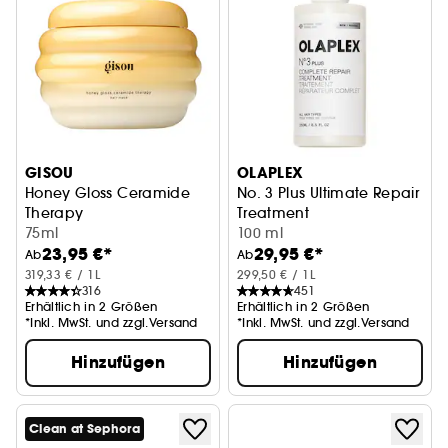
GISOU
OLAPLEX
Honey Gloss Ceramide
No. 3 Plus Ultimate Repair
Therapy
Treatment
Haarmaske
75ml
Reparierende Pflege für ges
100 ml
23,95 €*
29,95 €*
Ab
Ab
319,33 € / 1L
299,50 € / 1L
316
451
Erhältlich in 2 Größen
Erhältlich in 2 Größen
*Inkl. MwSt. und zzgl.Versand
*Inkl. MwSt. und zzgl.Versand
Hinzufügen
Hinzufügen
Clean at Sephora