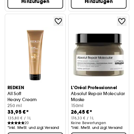
Hinzufügen
Hinzufügen
REDKEN
L'Oréal Professionnel
All Soft
Absolut Repair Molecular
Heavy Cream
Maske
250 ml
Repariert Haarschäden und ste
150ml
33,95 €*
26,45 €*
135,80 € / 1L
176,33 € / 1L
20
Keine Bewertungen
*Inkl. MwSt. und zzgl.Versand
*Inkl. MwSt. und zzgl.Versand