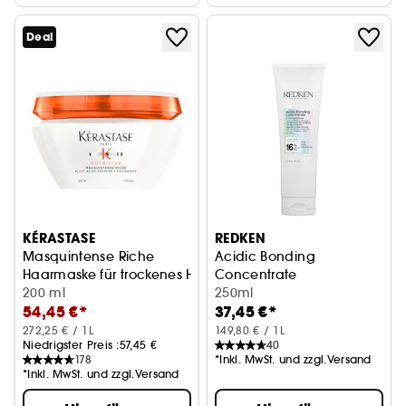
Deal
KÉRASTASE
REDKEN
Masquintense Riche
Acidic Bonding
Haarmaske für trockenes Haar
Concentrate
200 ml
5-Min Liquid Mask
250ml
54,45 €*
37,45 €*
272,25 € / 1L
149,80 € / 1L
Niedrigster Preis :
57,45 €
40
178
*Inkl. MwSt. und zzgl.Versand
*Inkl. MwSt. und zzgl.Versand