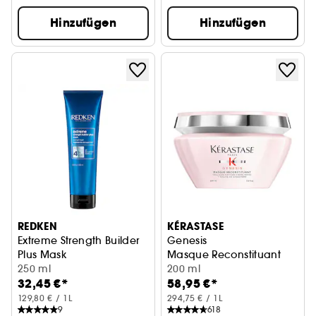
Hinzufügen
Hinzufügen
REDKEN
KÉRASTASE
Extreme Strength Builder
Genesis
Plus Mask
Masque Reconstituant
Für brüchiges Haar
250 ml
200 ml
32,45 €*
58,95 €*
129,80 € / 1L
294,75 € / 1L
9
618