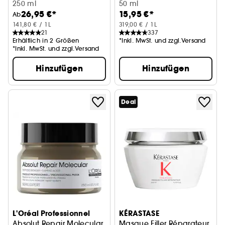
250 ml
50 ml
26,95 €*
15,95 €*
Ab
141,80 € / 1L
319,00 € / 1L
21
337
Erhältlich in 2 Größen
*Inkl. MwSt. und zzgl.Versand
*Inkl. MwSt. und zzgl.Versand
Hinzufügen
Hinzufügen
Deal
L'Oréal Professionnel
KÉRASTASE
Absolut Repair Molecular
Masque Filler Réparateur