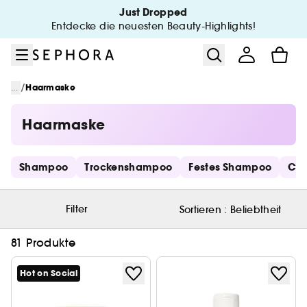
Zum Menü
Zum Hauptinhalt
Zur Fußzeile
Just Dropped
Entdecke die neuesten Beauty-Highlights!
/
...
Haarmaske
Haarmaske
Schnelllinks überspringen
Shampoo
Trockenshampoo
Festes Shampoo
Con
Filter
Sortieren :
Beliebtheit
81 Produkte
Hot on Social