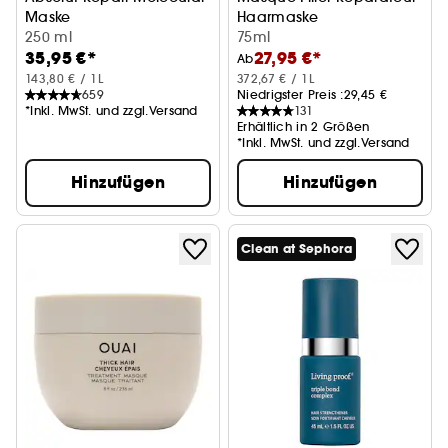
Maske
Haarmaske
für geschädigtes Haar
250 ml
75ml
35,95 €*
27,95 €*
Ab
143,80 € / 1L
372,67 € / 1L
659
Niedrigster Preis :
29,45 €
*Inkl. MwSt. und zzgl.Versand
131
Erhältlich in 2 Größen
*Inkl. MwSt. und zzgl.Versand
Hinzufügen
Hinzufügen
Clean at Sephora