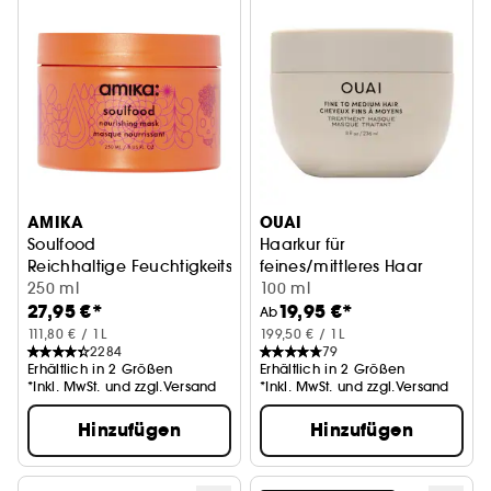
AMIKA
OUAI
Soulfood
Haarkur für
Reichhaltige Feuchtigkeitsmaske
feines/mittleres Haar
250 ml
Haarmaske
100 ml
27,95 €*
19,95 €*
Ab
111,80 € / 1L
199,50 € / 1L
2284
79
Erhältlich in 2 Größen
Erhältlich in 2 Größen
*Inkl. MwSt. und zzgl.Versand
*Inkl. MwSt. und zzgl.Versand
Hinzufügen
Hinzufügen