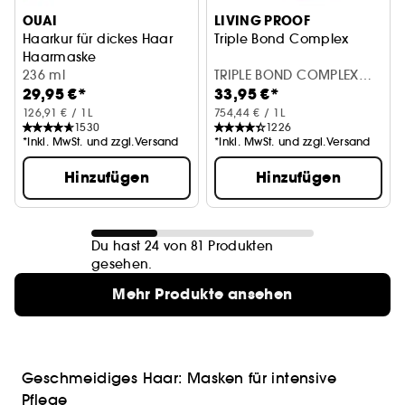
OUAI
LIVING PROOF
Haarkur für dickes Haar
Triple Bond Complex
Haarmaske
236 ml
TRIPLE BOND COMPLEX
29,95 €*
33,95 €*
SERUM 45 ml
126,91 € / 1L
754,44 € / 1L
1530
1226
*Inkl. MwSt. und zzgl.Versand
*Inkl. MwSt. und zzgl.Versand
Hinzufügen
Hinzufügen
Du hast 24 von 81 Produkten
gesehen.
Mehr Produkte ansehen
Geschmeidiges Haar: Masken für intensive
Pflege