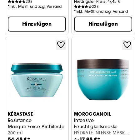
208
Niedrigster Preis :
47,45 €
*Inkl. MwSt. und zzgl.Versand
228
*Inkl. MwSt. und zzgl.Versand
Hinzufügen
Hinzufügen
KÉRASTASE
MOROCCANOIL
Resistance
Intensive
Masque Force Architecte
Feuchtigkeitsmaske
200 ml
HYDRATE INTENSE MASK
54,45 €*
17,95 €*
250ML
Ab