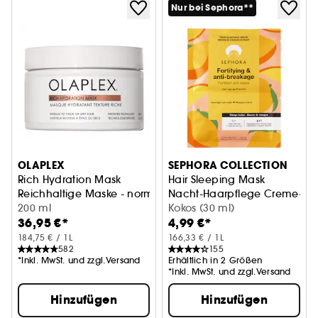
Nur bei Sephora**
OLAPLEX
SEPHORA COLLECTION
Rich Hydration Mask
Hair Sleeping Mask
Reichhaltige Maske - normales, dickes oder trockenes Haa
Nacht-Haarpflege Creme-Ma
200 ml
Kokos (30 ml)
36,95 €*
4,99 €*
184,75 € / 1L
166,33 € / 1L
582
155
*Inkl. MwSt. und zzgl.Versand
Erhältlich in 2 Größen
*Inkl. MwSt. und zzgl.Versand
Hinzufügen
Hinzufügen