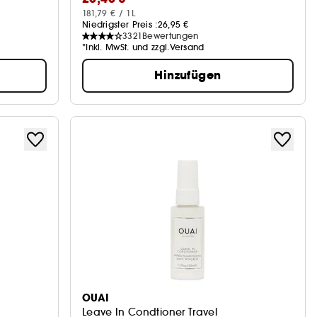
181,79 € / 1L
Niedrigster Preis :
26,95 €
3321
Bewertungen
*Inkl. MwSt. und zzgl.Versand
Hinzufügen
OUAI
Leave In Condtioner Travel