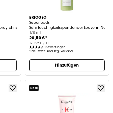
BRIOGEO
Superfoods
pray ohne Ausspülen
Sehr feuchtigkeitsspendender Leave-in-Nebel
170 ml
20,50 €*
120,59 € / 1L
5
Bewertungen
*Inkl. MwSt. und zzgl.Versand
Hinzufügen
Deal