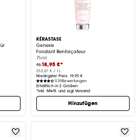
KÉRASTASE
für
Genesis
Fondant Renforçateur
75ml
18,95 €*
Ab
252,67 € / 1L
Niedrigster Preis :
19,95 €
1139
Bewertungen
Erhältlich in 2 Größen
*Inkl. MwSt. und zzgl.Versand
Hinzufügen