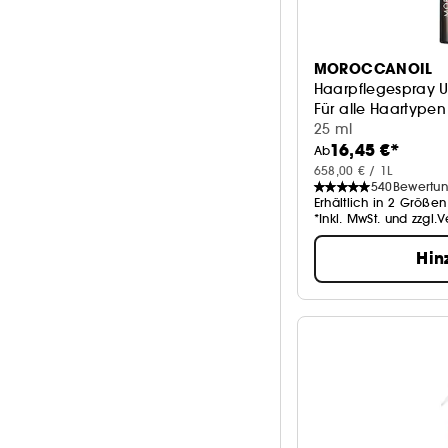
MOROCCANOIL
Haarpflegespray Ul
Für alle Haartypen
25 ml
16,45 €*
Ab
658,00 € / 1L
540
Bewertu
Erhältlich in 2 Größen
*Inkl. MwSt. und zzgl.
Hin