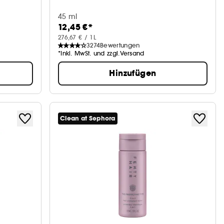
45 ml
12,45 €*
276,67 € / 1L
3274
Bewertungen
*Inkl. MwSt. und zzgl.Versand
Hinzufügen
Clean at Sephora