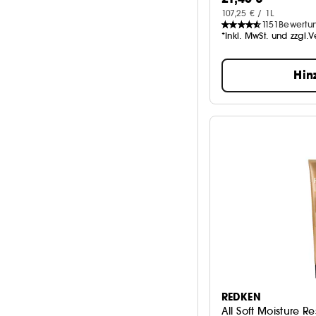
Mehr anzeigen
Sensitiv
14
107,25 € / 1L
1151
Bewertu
Blond & Coloriert
*Inkl. MwSt. und zzgl.
13
Mehr anzeigen
Hin
REDKEN
All Soft Moisture Re