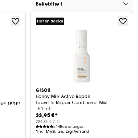
Beliebtheit
Hot on Social
GISOU
Honey Milk Active Repair
ege gegen Frizz
Leave-In Repair-Conditioner Mist
150 ml
33,95 €*
226,33 € / 1L
544
Bewertungen
*Inkl. MwSt. und zzgl.Versand