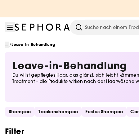
Zum Menü
Zum Hauptinhalt
Zur Fußzeile
Suche
/
...
Leave-In-Behandlung
Leave-in-Behandlung
Du willst gepflegtes Haar, das glänzt, sich leicht kämm
Treatment – die Produkte wirken nach der Haarwäsche wei
Haar – aber auch für alle, die mehr aus ihrer Haarpflege
Schnelllinks überspringen
Shampoo
Trockenshampoo
Festes Shampoo
Con
Filter überspringen
Filter