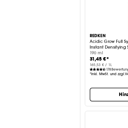
REDKEN
Acidic Grow Full S
Instant Densifying
190 ml
31,45 €*
165,53 € / 1L
178
Bewertun
*Inkl. MwSt. und zzgl.
Hin