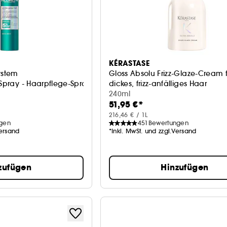
KÉRASTASE
ystem
Gloss Absolu Frizz-Glaze-Cream 
 Spray - Haarpflege-Spray
dickes, frizz-anfälliges Haar
240ml
51,95 €*
216,46 € / 1L
gen
451
Bewertungen
Versand
*Inkl. MwSt. und zzgl.Versand
zufügen
Hinzufügen