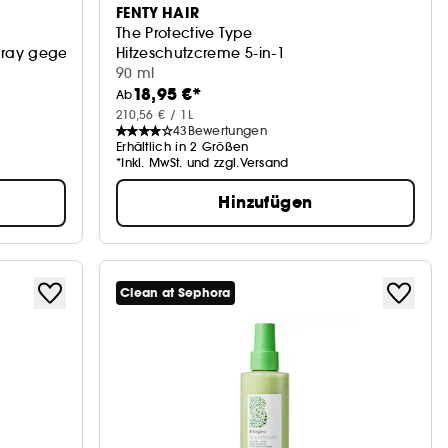
FENTY HAIR
The Protective Type
pray gegen Hitze
Hitzeschutzcreme 5-in-1
90 ml
18,95 €*
Ab
210,56 € / 1L
43
Bewertungen
Erhältlich in 2 Größen
*Inkl. MwSt. und zzgl.Versand
Hinzufügen
Clean at Sephora