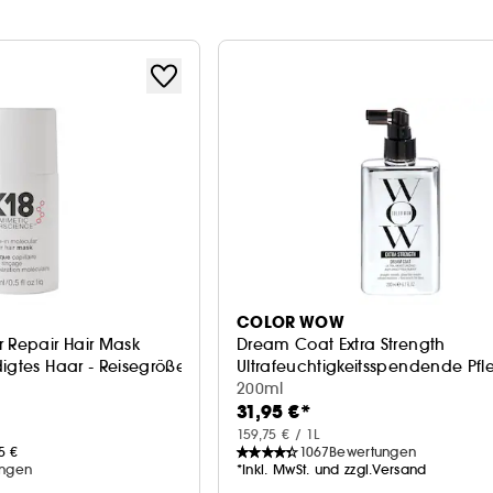
COLOR WOW
r Repair Hair Mask
Dream Coat Extra Strength
igtes Haar - Reisegröße
Ultrafeuchtigkeitsspendende Pfl
200ml
31,95 €*
159,75 € / 1L
5 €
1067
Bewertungen
ungen
*Inkl. MwSt. und zzgl.Versand