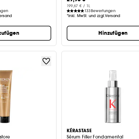
199,67 € / 1L
ngen
133
Bewertungen
Versand
*Inkl. MwSt. und zzgl.Versand
zufügen
Hinzufügen
KÉRASTASE
store
Sérum Filler Fondamental