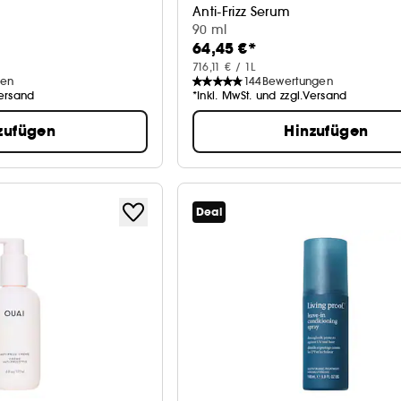
Anti-Frizz Serum
90 ml
64,45 €*
716,11 € / 1L
gen
144
Bewertungen
Versand
*Inkl. MwSt. und zzgl.Versand
zufügen
Hinzufügen
Deal