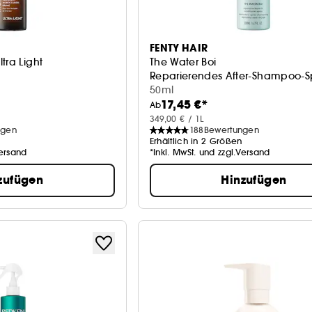
FENTY HAIR
tra Light
The Water Boi
Reparierendes After-Shampoo-S
50ml
17,45 €*
Ab
349,00 € / 1L
ngen
188
Bewertungen
Erhältlich in 2 Größen
Versand
*Inkl. MwSt. und zzgl.Versand
zufügen
Hinzufügen