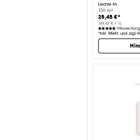
Leave-In
150 ml
25,45 €*
169,67 € / 1L
19
Bewertun
*Inkl. MwSt. und zzgl.
Hin