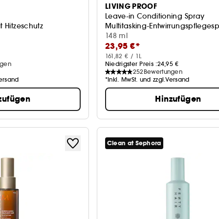
LIVING PROOF
Leave-in Conditioning Spray
t Hitzeschutz
Multitasking-Entwirrungspfleges
148 ml
23,95 €*
161,82 € / 1L
ngen
Niedrigster Preis :
24,95 €
252
Bewertungen
Versand
*Inkl. MwSt. und zzgl.Versand
zufügen
Hinzufügen
Clean at Sephora