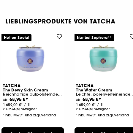
LIEBLINGSPRODUKTE VON TATCHA
Hot on Social
Nur bei Sephora**
TATCHA
TATCHA
The Dewy Skin Cream
The Water Cream
Reichhaltige aufpolsternde Feuchtigkeitspflege
Leichte, porenverfeinernde Feuc
68,95 €
68,95 €
Ab:
Ab:
1.659,00 €
/
1L
1.659,00 €
/
1L
2 Größe(n) verfügbar
2 Größe(n) verfügbar
*Inkl. MwSt. und zzgl.Versand
*Inkl. MwSt. und zzgl.Versand