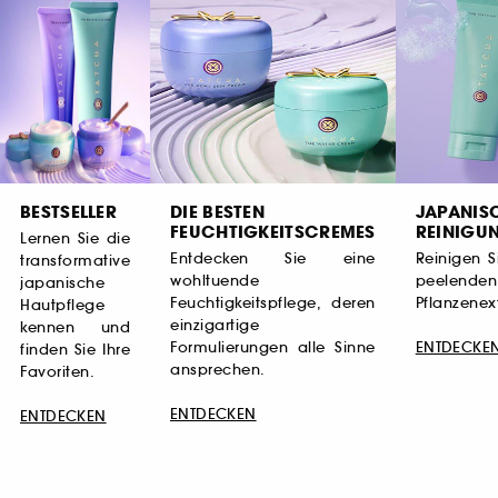
BESTSELLER
DIE BESTEN
JAPANIS
FEUCHTIGKEITSCREMES
REINIGU
Lernen Sie die
Entdecken Sie eine
Reinigen S
transformative
wohltuende
peelende
japanische
Feuchtigkeitspflege, deren
Pflanzenex
Hautpflege
einzigartige
kennen und
Formulierungen alle Sinne
ENTDECKE
finden Sie Ihre
ansprechen.
Favoriten.
ENTDECKEN
ENTDECKEN