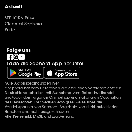
Aktuell
SEPHORA Prize
Clean at Sephora
Pride
Folge uns
Lade die Sephora App herunter
*Alle Aktionsbedingungen
hier
Zusätzlich Erwähnungen
**Sephora hat vom Lieferanten die exklusiven Vertriebsrechte für
Deutschland erhalten, mit Ausnahme vom Reiseeinzelhandel
und/oder dem eigenen Onlineshop und stationären Geschäften
des Lieferanten. Der Vertrieb erfolgt teilweise über die
Vertriebspartner von Sephora. Angebote von nicht-autorisierten
Händlern sind nicht ausgeschlossen.
Alle Preise inkl. MwSt. und zzgl.Versand