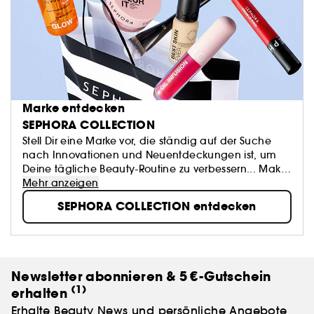
Marke entdecken
SEPHORA COLLECTION
Stell Dir eine Marke vor, die ständig auf der Suche
nach Innovationen und Neuentdeckungen ist, um
Deine tägliche Beauty-Routine zu verbessern... Make-
up, Accessoires, Bad- und Hautpflegeprodukte:
Mehr anzeigen
SEPHORA COLLECTION bietet eine Fülle von
SEPHORA COLLECTION entdecken
spannenden Produkten...
Newsletter abonnieren & 5 €-Gutschein
(1)
erhalten
Erhalte Beauty News und persönliche Angebote