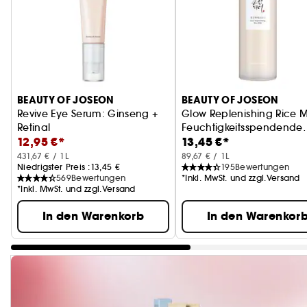
BEAUTY OF JOSEON
BEAUTY OF JOSEON
Revive Eye Serum: Ginseng +
Glow Replenishing Rice Mi
Retinal
Feuchtigkeitsspendende
12,95 €*
13,45 €*
Belebt die Augenpartie
Lotion
431,67 € / 1L
89,67 € / 1L
Niedrigster Preis :
13,45 €
195
Bewertungen
569
Bewertungen
*Inkl. MwSt. und zzgl.Versand
*Inkl. MwSt. und zzgl.Versand
In den Warenkorb
In den Warenkor