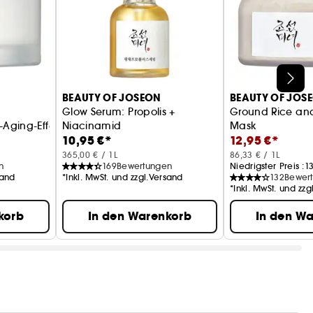
BEAUTY OF JOSEON
BEAUTY OF JOS
Glow Serum: Propolis +
Ground Rice an
-Aging-Effekt
Niacinamid
Mask
10,95 €*
12,95 €*
Beruhigend und porenverfeinernd
All-in-One-Glow
365,00 € / 1L
86,33 € / 1L
n
169
Bewertungen
Niedrigster Preis :
1
sand
*Inkl. MwSt. und zzgl.Versand
132
Bewer
*Inkl. MwSt. und zz
korb
In den Warenkorb
In den W