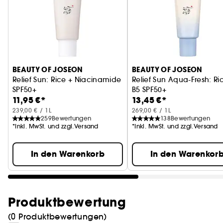
BEAUTY OF JOSEON
BEAUTY OF JOSEON
Relief Sun: Rice + Niacinamide
Relief Sun Aqua-Fresh: Ri
SPF50+
B5 SPF50+
11,95 €*
13,45 €*
Reis & Probiotika Sonnencreme
Sonnencreme Reis & B5
239,00 € / 1L
269,00 € / 1L
259
Bewertungen
138
Bewertungen
*Inkl. MwSt. und zzgl.Versand
*Inkl. MwSt. und zzgl.Versand
In den Warenkorb
In den Warenkor
Produktbewertung
(0 Produktbewertungen)