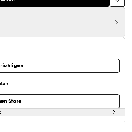
richtigen
üfen
nen Store
e