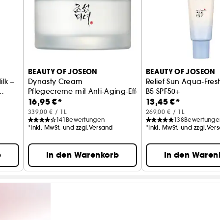
BEAUTY OF JOSEON
BEAUTY OF JOSEON
lk –
Dynasty Cream
Relief Sun Aqua-Fresh
Pflegecreme mit Anti-Aging-Effekt
B5 SPF50+
16,95 €*
13,45 €*
Sonnencreme Reis &
339,00 € / 1L
269,00 € / 1L
141
Bewertungen
138
Bewertunge
*Inkl. MwSt. und zzgl.Versand
*Inkl. MwSt. und zzgl.Ver
b
In den Warenkorb
In den Waren