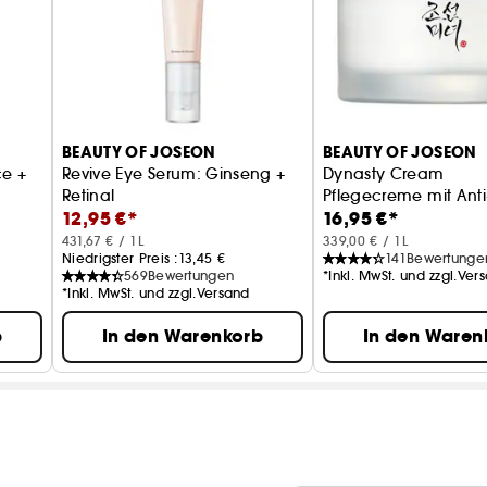
BEAUTY OF JOSEON
BEAUTY OF JOSEON
ce +
Revive Eye Serum: Ginseng +
Dynasty Cream
Retinal
Pflegecreme mit Anti
12,95 €*
16,95 €*
Belebt die Augenpartie
431,67 € / 1L
339,00 € / 1L
Niedrigster Preis :
13,45 €
141
Bewertunge
569
Bewertungen
*Inkl. MwSt. und zzgl.Ver
*Inkl. MwSt. und zzgl.Versand
b
In den Warenkorb
In den Waren