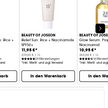
BEAUTY OF JOSEON
BEAUTY OF JOS
: Rice +
Relief Sun: Rice + Niacinamide
Glow Serum: Prop
SPF50+
Niacinamid
11,95 €*
10,95 €*
 B5
Reis & Probiotika Sonnencreme
Beruhigend und 
239,00 € / 1L
365,00 € / 1L
n
259
Bewertungen
169
Bewer
sand
*Inkl. MwSt. und zzgl.Versand
*Inkl. MwSt. und zz
korb
In den Warenkorb
In den W