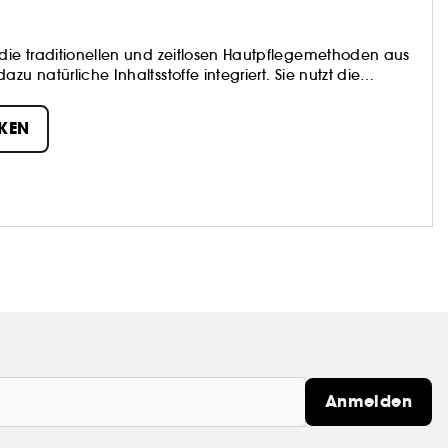
 die traditionellen und zeitlosen Hautpflegemethoden aus
u natürliche Inhaltsstoffe integriert. Sie nutzt die
izin auf Pflanzenbasis) mit effizienten und
n Hautpflegeprodukten, die der Haut guttun und ihr ein
KEN
Anmelden