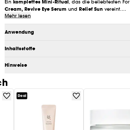
komplettes Mini-Ritual
Ein
, das die beliebtesten F
Cream, Revive Eye Serum
Relief Sun
und
vereint.
Mehr lesen
Dieses Ritual in drei Schritten pflegt, strafft und sc
Teint, inspiriert durch die traditionelle Pflegephil
Anwendung
leistungsstark – ideal, um das Erlebnis „Beauty of J
Inhaltsstoffe
Hinweise
ch
Deal