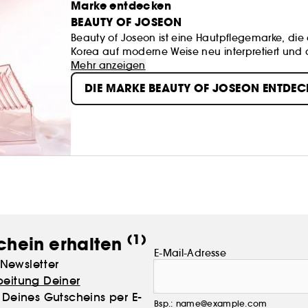
Marke entdecken
BEAUTY OF JOSEON
Beauty of Joseon ist eine Hautpflegemarke, die
Korea auf moderne Weise neu interpretiert und daz
Hanbang-Methode (traditionelle koreanische Med
Mehr anzeigen
hochmodernen Inhaltsstoffen zur Herstellung vo
DIE MARKE BEAUTY OF JOSEON ENTDEC
gesundes und strahlendes Aussehen verleihen.
(1)
chein erhalten
E-Mail-Adresse
Newsletter
beitung Deiner
Deines Gutscheins per E-
Bsp.: name@example.com