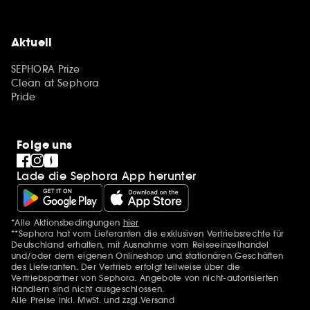
Aktuell
SEPHORA Prize
Clean at Sephora
Pride
Folge uns
Lade die Sephora App herunter
*Alle Aktionsbedingungen
hier
Zusätzlich Erwähnungen
**Sephora hat vom Lieferanten die exklusiven Vertriebsrechte für
Deutschland erhalten, mit Ausnahme vom Reiseeinzelhandel
und/oder dem eigenen Onlineshop und stationären Geschäften
des Lieferanten. Der Vertrieb erfolgt teilweise über die
Vertriebspartner von Sephora. Angebote von nicht-autorisierten
Händlern sind nicht ausgeschlossen.
Alle Preise inkl. MwSt. und zzgl.Versand