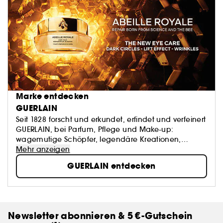
Marke entdecken
GUERLAIN
Seit 1828 forscht und erkundet, erfindet und verfeinert
GUERLAIN, bei Parfum, Pflege und Make-up:
wagemutige Schöpfer, legendäre Kreationen,
unvergängliches Savoir-faire. Natur und Kunst als
Mehr anzeigen
Inspirationsquellen – die Kultur des Schönen als
GUERLAIN entdecken
Signatur.
Newsletter abonnieren & 5 €-Gutschein