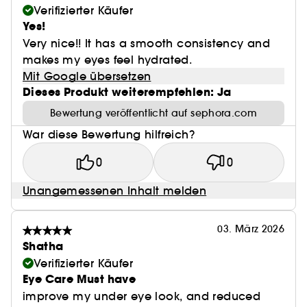
Verifizierter Käufer
(2) Berechnung auf der Grundlage der
Yes!
internationalen ISO-Norm 16128, einschließlich
Very nice!! It has a smooth consistency and
Wasser. Die verbleibenden 4 % tragen dazu bei,
makes my eyes feel hydrated.
die Integrität der Formel im Laufe der Zeit und
Mit Google übersetzen
ihre sensorische Textur zu optimieren.
Dieses Produkt weiterempfehlen: Ja
Bewertung veröffentlicht auf sephora.com
War diese Bewertung hilfreich?
(3) Peelende Säuren.
0
0
(4) In-vitro-Test der Inhaltsstoffe.
Unangemessenen Inhalt melden
03. März 2026
(5) Französisches Patent n°FR219/13610 am
Shatha
12/02/2019 und PCT/IB2020/061310 am
Verifizierter Käufer
01/12/2020.
Eye Care Must have
improve my under eye look, and reduced