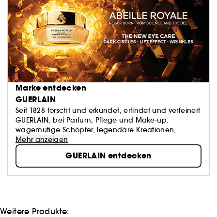
Marke entdecken
GUERLAIN
Seit 1828 forscht und erkundet, erfindet und verfeinert
GUERLAIN, bei Parfum, Pflege und Make-up:
wagemutige Schöpfer, legendäre Kreationen,
unvergängliches Savoir-faire. Natur und Kunst als
Mehr anzeigen
Inspirationsquellen – die Kultur des Schönen als
GUERLAIN entdecken
Signatur.
Weitere Produkte: