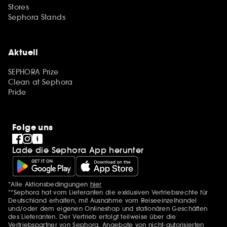
Stores
Sephora Stands
Aktuell
SEPHORA Prize
Clean at Sephora
Pride
Folge uns
Lade die Sephora App herunter
*Alle Aktionsbedingungen
hier
Zusätzlich Erwähnungen
**Sephora hat vom Lieferanten die exklusiven Vertriebsrechte für
Deutschland erhalten, mit Ausnahme vom Reiseeinzelhandel
und/oder dem eigenen Onlineshop und stationären Geschäften
des Lieferanten. Der Vertrieb erfolgt teilweise über die
Vertriebspartner von Sephora. Angebote von nicht-autorisierten