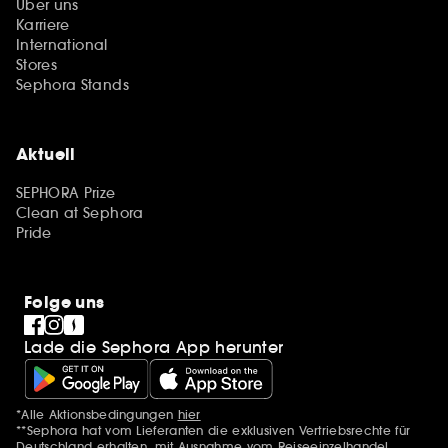
Über uns
Karriere
International
Stores
Sephora Stands
Aktuell
SEPHORA Prize
Clean at Sephora
Pride
Folge uns
Lade die Sephora App herunter
*Alle Aktionsbedingungen
hier
Zusätzlich Erwähnungen
**Sephora hat vom Lieferanten die exklusiven Vertriebsrechte für
Deutschland erhalten, mit Ausnahme vom Reiseeinzelhandel