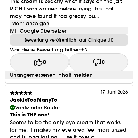
This cream is exactly what it says on the jar:
RICH I was worried before trying this that I
may have found it too greasy, bu...
Mehr anzeigen
Mit Google übersetzen
Bewertung veröffentlicht auf Clinique UK
War diese Bewertung hilfreich?
0
0
Unangemessenen Inhalt melden
17. Juni 2026
JackieTooManyTo
Verifizierter Käufer
This is THE one!
Seems to be the only eye cream that works
for me. It makes my eye area feel moisturized
and is long lasting. I use it over a...