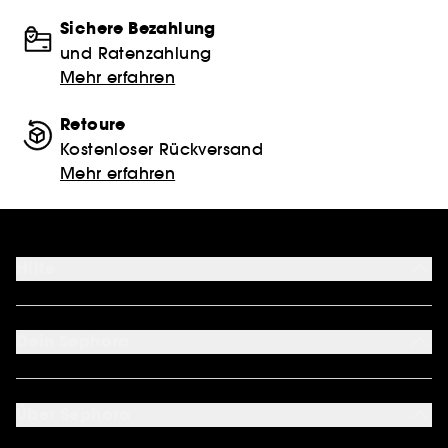
Sichere Bezahlung
und Ratenzahlung
Mehr erfahren
Retoure
Kostenloser Rückversand
Mehr erfahren
Hilfe
FAQ
Kontakt
Dein Sephora
Lieferservices
Retoure & Rückerstattung
Mein Konto
Zahlungsmethoden
Sephora Unlimited
Über Sephora
Geschenkkarte
Cookie Einstellungen