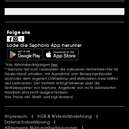
Über uns
Karriere
Aktuell
International
Stores
SEPHORA Prize
Sephora Stands
Clean at Sephora
Folge uns
Pride
Lade die Sephora App herunter
*Alle Aktionsbedingungen
hier
Zusätzlich Erwähnungen
**Sephora hat vom Lieferanten die exklusiven Vertriebsrechte für
Deutschland erhalten, mit Ausnahme vom Reiseeinzelhandel
und/oder dem eigenen Onlineshop und stationären Geschäften
des Lieferanten. Der Vertrieb erfolgt teilweise über die
Vertriebspartner von Sephora. Angebote von nicht-autorisierten
Händlern sind nicht ausgeschlossen.
Alle Preise inkl. MwSt. und zzgl.Versand
Impressum
AGB & Widerrufsbelehrung
Datenschutzerklärung
Allgemeine Nutzungsbedingungen