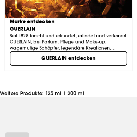
Marke entdecken
GUERLAIN
Seit 1828 forscht und erkundet, erfindet und verfeinert
GUERLAIN, bei Parfum, Pflege und Make-up:
wagemutige Schöpfer, legendäre Kreationen,
unvergängliches Savoir-faire. Natur und Kunst als
GUERLAIN entdecken
Inspirationsquellen – die Kultur des Schönen als
Signatur.
Weitere Produkte:
125 ml
|
200 ml