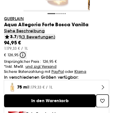
GUERLAIN
Aqua Allegoria Forte Bosca Vanilla
Siehe Beschreibung
3.7
/5
(3 Bewertungen)
94,95 €
1.179,33 € / 1L
€ 126,95
Ursprünglicher Preis :
126,95 €
*Inkl. MwSt.
und zzgl.Versand
Sichere Ratenzahlung mit
PayPal
oder
Klarna
In verschiedenen Größen verfügbar:
75 ml
1.179,33 € / 1L
In den Warenkorb