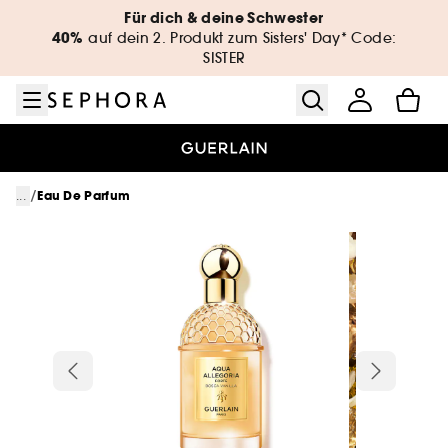
Zum Menü
Zum Hauptinhalt
Zur Fußzeile
Für dich & deine Schwester
40%
auf dein 2. Produkt zum Sisters' Day* Code:
SISTER
/
...
Eau De Parfum