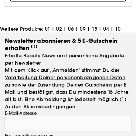
breiten Publikum. Alle können sich damit schöner
aussehen lassen, aber vor allem auch ausdrücken.
Die Devise von MAKE UP FOR EVER? "Life is a stage" -
„Das Leben ist eine Bühne“.
Weitere Produkte:
01
|
02
|
06
|
09
|
15
|
04
|
10
Newsletter abonnieren & 5 €-Gutschein
(1)
erhalten
Erhalte Beauty News und persönliche Angebote
per Newsletter
Mit dem Klick auf ,,Anmelden" stimmst Du der
Verarbeitung Deiner personenbezogenen Daten
zu sowie der Zusendung Deines Gutscheins per E-
Mail und bestätigst, dass Du mindestens 16 Jahre
alt bist. Eine Abmeldung ist jederzeit möglich.
(1)
Zu den Aktionsbedingungen
E-Mail-Adresse
Bsp.: name@example.com