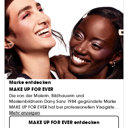
Marke entdecken
MAKE UP FOR EVER
Die von der Malerin, Bildhauerin und
Maskenbildnerin Dany Sanz 1984 gegründete Marke
MAKE UP FOR EVER hat bei professionellen Visagisten
Kultstatus erreicht.
Mehr anzeigen
Die MAKE UP FOR EVER Produkte werden von Make-
MAKE UP FOR EVER entdecken
up-Artists und Promis ebenso verwendet wie vom