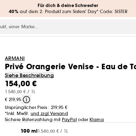
Für dich & deine Schwester
40%
auf dein 2. Produkt zum Sisters' Day* Code: SISTER
ARMANI
Privé Orangerie Venise - Eau de To
Siehe Beschreibung
154,00 €
1.540,00 € / 1L
€ 219,95
Ursprünglicher Preis :
219,95 €
*Inkl. MwSt.
und zzgl.Versand
Sichere Ratenzahlung mit
PayPal
oder
Klarna
100 ml
1.540,00 € / 1L