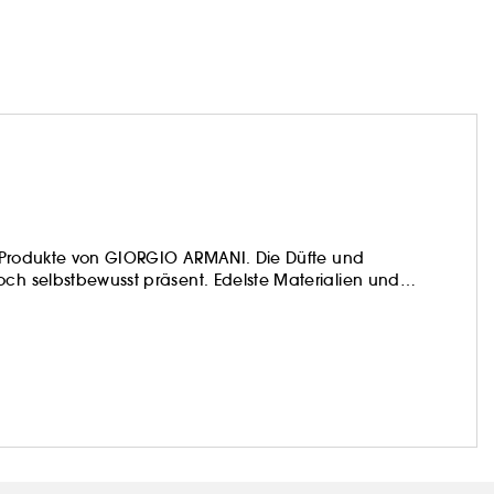
ie Produkte von GIORGIO ARMANI. Die Düfte und
och selbstbewusst präsent. Edelste Materialien und
e Marke aus. Mühelos einfach anzuwendende und
flegeprodukte perfektionieren die natürliche Schönheit
n und pflegende Formeln ermöglichen grenzenlose
lanzvollen Auftritt.