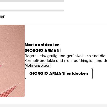
gen
Marke entdecken
GIORGIO ARMANI
Elegant, einzigartig und gefühlvoll – so sind d
Kosmetikprodukte sind nicht aufdringlich und d
luxuriöseste Designs zeichnen die italienisch
Mehr anzeigen
gleichzeitig Performance-starke Make-up- und P
GIORGIO ARMANI entdecken
ihrer Trägerin. Natürliche bis intensive Farbe
Möglichkeiten. Die perfekte Mischung für einen g